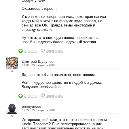
форум упал»
Оказалось второе…
У меня мягко говоря возникла некоторая паника
когда мой аккаунт на форуме куда пропал, но
сейчас все ОК. Правда темы некоторые и
вправду слетели.
Ну что ж, это еще один повод переехать на
новый и надеюсь более надежный хостинг.
Ответить
Цитировать
Дмитрий Шурупов
01:01, 25 февраля 2004
4
Да, все, что было возможно, восстановил.
Perl — чудесное средство в подобных делах.
Выручает необычайно.
Ответить
Цитировать
anonymous
07:29, 25 февраля 2004
5
Интересно, всё-таки, кто ж этот новичок с ником
Uncle_Theodore? Я не регистрировался, а ник
этот выглядит подозрительно похожим на мой…