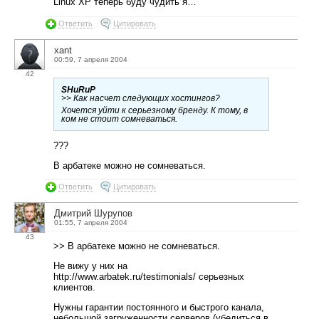
Linux XP теперь буду чудить я…
Ответить
Цитировать
xant
00:59, 7 апреля 2004
42
SHuRuP
>> Как насчет следующих хостингов?
Хочется уйти к серьезному бренду. К тому, в
ком не стоит сомневаться.
???
В арбатеке можно не сомневаться.
Ответить
Цитировать
Дмитрий Шурупов
01:55, 7 апреля 2004
43
>> В арбатеке можно не сомневаться.
Не вижу у них на
http://www.arbatek.ru/testimonials/ серьезных
клиентов.
Нужны гарантии постоянного и быстрого канала,
небольшой загруженности серверов (убедиться в