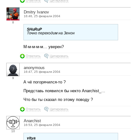
Ответить
Цитировать
Dmitry Ivanov
16:46, 25 февраля 2004
8
SHuRuP
Точно переходим на Зенон
М-м-м-м-м… уверен?
Ответить
Цитировать
anonymous
16:47, 25 февраля 2004
9
А чё погорячился-то ?
Представь появился бы некто Anarchist_…
Что бы ты сказал по этому поводу ?
Ответить
Цитировать
Anarchist
16:53, 25 февраля 2004
10
vitya