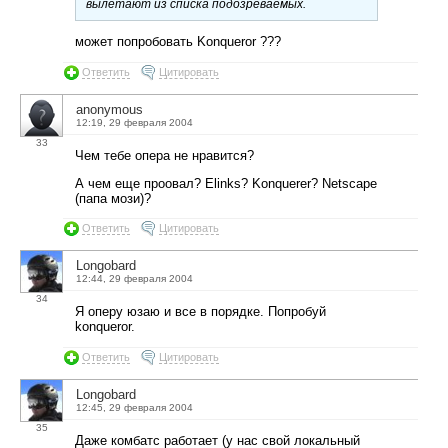
вылетают из списка подозреваемых.
может попробовать Konqueror ???
Ответить
Цитировать
anonymous
12:19, 29 февраля 2004
33
Чем тебе опера не нравится?
А чем еще проовал? Elinks? Konquerer? Netscape
(папа мози)?
Ответить
Цитировать
Longobard
12:44, 29 февраля 2004
34
Я оперу юзаю и все в порядке. Попробуй
konqueror.
Ответить
Цитировать
Longobard
12:45, 29 февраля 2004
35
Даже комбатс работает (у нас свой локальный