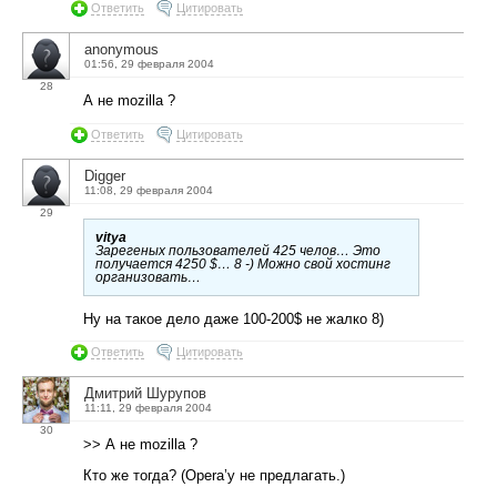
Ответить
Цитировать
anonymous
01:56, 29 февраля 2004
28
А не mozilla ?
Ответить
Цитировать
Digger
11:08, 29 февраля 2004
29
vitya
Зарегеных пользователей 425 челов… Это
получается 4250 $… 8 -) Можно свой хостинг
организовать…
Ну на такое дело даже 100-200$ не жалко 8)
Ответить
Цитировать
Дмитрий Шурупов
11:11, 29 февраля 2004
30
>> А не mozilla ?
Кто же тогда? (Opera’у не предлагать.)