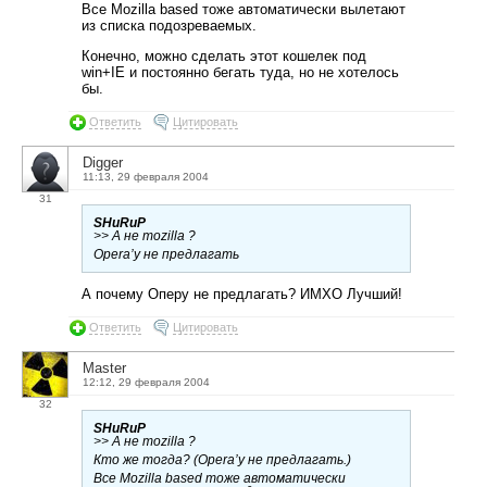
Все Mozilla based тоже автоматически вылетают
из списка подозреваемых.
Конечно, можно сделать этот кошелек под
win+IE и постоянно бегать туда, но не хотелось
бы.
Ответить
Цитировать
Digger
11:13, 29 февраля 2004
31
SHuRuP
>> А не mozilla ?
Opera’у не предлагать
А почему Оперу не предлагать? ИМХО Лучший!
Ответить
Цитировать
Master
12:12, 29 февраля 2004
32
SHuRuP
>> А не mozilla ?
Кто же тогда? (Opera’у не предлагать.)
Все Mozilla based тоже автоматически