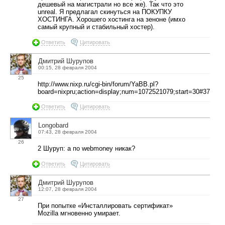
дешевый на магистрали но все же). Так что это
unreal. Я предлагал скинуться на ПОКУПКУ
ХОСТИНГА. Хорошего хостинга на зеноне (имхо
самый крупный и стабильный хостер).
Ответить
Цитировать
Дмитрий Шурупов
00:15, 28 февраля 2004
25
http://www.nixp.ru/cgi-bin/forum/YaBB.pl?
board=nixpru;action=display;num=1072521079;start=30#37
Ответить
Цитировать
Longobard
07:43, 28 февраля 2004
26
2 Шуруп: а по webmoney никак?
Ответить
Цитировать
Дмитрий Шурупов
12:07, 28 февраля 2004
27
При попытке «Инсталлировать сертификат»
Mozilla мгновенно умирает.