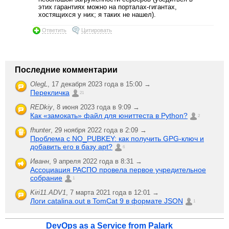
этих гарантиях можно на порталах-гигантах,
хостящихся у них; я таких не нашел).
Ответить
Цитировать
Последние комментарии
OlegL
,
17 декабря 2023 года в 15:00 →
Перекличка
21
REDkiy
,
8 июня 2023 года в 9:09 →
Как «замокать» файл для юниттеста в Python?
2
fhunter
,
29 ноября 2022 года в 2:09 →
Проблема с NO_PUBKEY: как получить GPG-ключ и
добавить его в базу apt?
6
Иванн
,
9 апреля 2022 года в 8:31 →
Ассоциация РАСПО провела первое учредительное
собрание
1
Kiri11.ADV1
,
7 марта 2021 года в 12:01 →
Логи catalina.out в TomCat 9 в формате JSON
1
DevOps as a Service from Palark