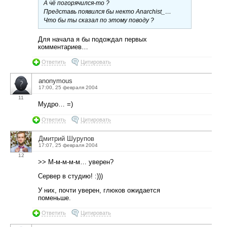
А чё погорячился-то ?
Представь появился бы некто Anarchist_…
Что бы ты сказал по этому поводу ?
Для начала я бы подождал первых
комментариев…
Ответить
Цитировать
anonymous
17:00, 25 февраля 2004
11
Мудро… =)
Ответить
Цитировать
Дмитрий Шурупов
17:07, 25 февраля 2004
12
>> М-м-м-м-м… уверен?
Сервер в студию! :)))
У них, почти уверен, глюков ожидается
поменьше.
Ответить
Цитировать