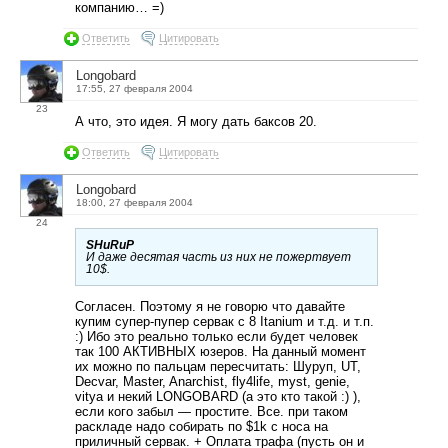
компанию… =)
Ответить
Цитировать
Longobard
17:55, 27 февраля 2004
23
А что, это идея. Я могу дать баксов 20.
Ответить
Цитировать
Longobard
18:00, 27 февраля 2004
24
SHuRuP
И даже десятая часть из них не пожертвует
10$.
Согласен. Поэтому я не говорю что давайте
купим супер-пупер сервак с 8 Itanium и т.д. и т.п.
:) Ибо это реально только если будет человек
так 100 АКТИВНЫХ юзеров. На данный момент
их можно по пальцам пересчитать: Шуруп, UT,
Decvar, Master, Anarchist, fly4life, myst, genie,
vitya и некий LONGOBARD (а это кто такой :) ),
если кого забыл — простите. Все. при таком
раскладе надо собирать по $1k с носа на
приличный сервак. + Оплата трафа (пусть он и