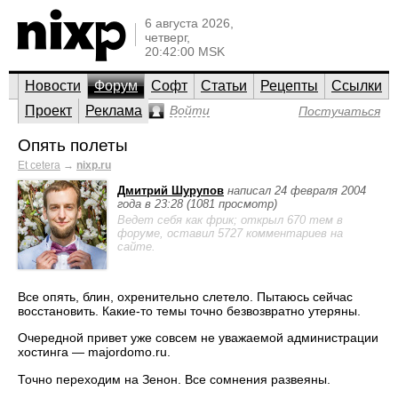
6 августа 2026,
четверг,
20:42:00 MSK
Новости
Форум
Софт
Статьи
Рецепты
Ссылки
Проект
Реклама
Войти
Постучаться
Опять полеты
Et cetera
→
nixp.ru
Дмитрий Шурупов
написал 24 февраля 2004
года в 23:28 (1081 просмотр)
Ведет себя как фрик; открыл 670 тем в
форуме, оставил 5727 комментариев на
сайте.
Все опять, блин, охренительно слетело. Пытаюсь сейчас
восстановить. Какие-то темы точно безвозвратно утеряны.
Очередной привет уже совсем не уважаемой администрации
хостинга — majordomo.ru.
Точно переходим на Зенон. Все сомнения развеяны.