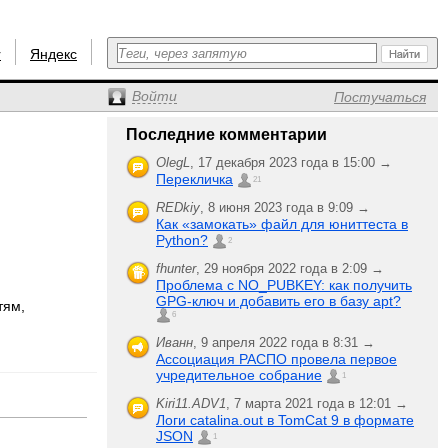
r
Яндекс
Войти
Постучаться
Последние комментарии
OlegL
,
17 декабря 2023 года в 15:00 →
Перекличка
21
REDkiy
,
8 июня 2023 года в 9:09 →
Как «замокать» файл для юниттеста в
Python?
2
fhunter
,
29 ноября 2022 года в 2:09 →
Проблема с NO_PUBKEY: как получить
GPG-ключ и добавить его в базу apt?
тям,
6
Иванн
,
9 апреля 2022 года в 8:31 →
Ассоциация РАСПО провела первое
учредительное собрание
1
Kiri11.ADV1
,
7 марта 2021 года в 12:01 →
Логи catalina.out в TomCat 9 в формате
JSON
1