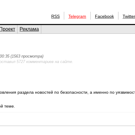
RSS
Telegram
Facebook
Twitte
Проект
Реклама
 00:35 (1563 просмотра)
 оставил 5727 комментариев на сайте.
вления раздела новостей по безопасности, а именно по уязвимос
й теме.