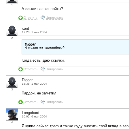
1
А ссыли на эксплойты?
Ответить
Цитировать
xant
17:23, 1 мая 2004
2
Digger
А ссыли на эксплойты?
Когда есть, даю ссылки.
Ответить
Цитировать
Digger
18:35, 1 мая 2004
3
Пардон, не заметил.
Ответить
Цитировать
Longobard
16:02, 6 мая 2004
4
Я купил сейчас траф и также буду вносить свой вклад в зап