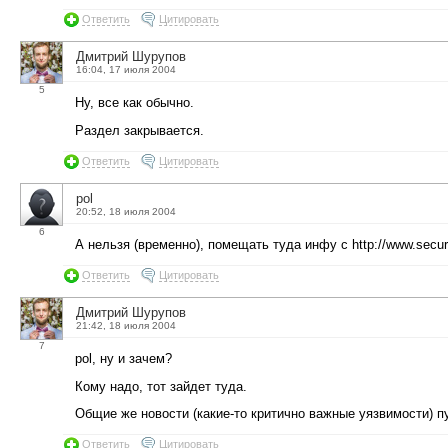
Ответить
Цитировать
Дмитрий Шурупов
16:04, 17 июля 2004
5
Ну, все как обычно.
Раздел закрывается.
Ответить
Цитировать
pol
20:52, 18 июля 2004
6
А нельзя (временно), помещать туда инфу с http://www.securi
Ответить
Цитировать
Дмитрий Шурупов
21:42, 18 июля 2004
7
pol, ну и зачем?
Кому надо, тот зайдет туда.
Общие же новости (какие-то критично важные уязвимости) п
Ответить
Цитировать