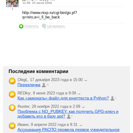
11:56, 25 июля 2004
1
http://www.nixp.ru/cgi-bin/go.pl?
q=niro;a=i_ll_be_back
Ответить
Цитировать
Последние комментарии
OlegL
,
17 декабря 2023 года в 15:00 →
Перекличка
21
REDkiy
,
8 июня 2023 года в 9:09 →
Как «замокать» файл для юниттеста в Python?
2
fhunter
,
29 ноября 2022 года в 2:09 →
Проблема с NO_PUBKEY: как получить GPG-ключ и
добавить его в базу apt?
6
Иванн
,
9 апреля 2022 года в 8:31 →
Ассоциация РАСПО провела первое учредительное