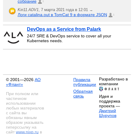
собрание
1
Kiri11.ADV1
,
7 марта 2021 года в 12:01 →
Логи catalina.out в TomCat 9 в формате JSON
1
DevOps as a Service from Palark
24/7 SRE & DevOps service to cover all your
Kubernetes needs.
Разработано в
© 2001—2026
АО
Правила
компании
«Флант»
публикации
Обратная
При полном или
связь
Идея и
частичном
поддержка
использовании
проекта —
любых материалов
Дмитрий
с сайта вы
Шурупов
обязаны явным
образом указывать
гиперссылку на
сайт
www.nixp.ru
в