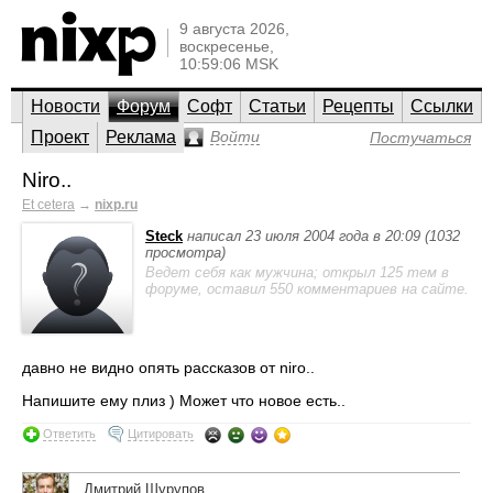
9 августа 2026,
воскресенье,
10:59:06 MSK
Новости
Форум
Софт
Статьи
Рецепты
Ссылки
Проект
Реклама
Войти
Постучаться
Niro..
Et cetera
→
nixp.ru
Steck
написал 23 июля 2004 года в 20:09 (1032
просмотра)
Ведет себя как мужчина; открыл 125 тем в
форуме, оставил 550 комментариев на сайте.
давно не видно опять рассказов от niro..
Напишите ему плиз ) Может что новое есть..
Ответить
Цитировать
Дмитрий Шурупов