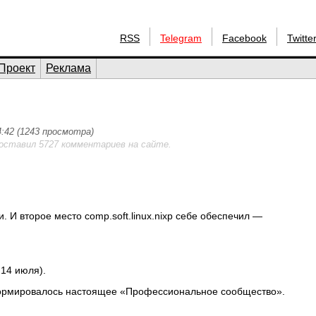
RSS
Telegram
Facebook
Twitte
Проект
Реклама
4:42 (1243 просмотра)
 оставил 5727 комментариев на сайте.
. И второе место comp.soft.linux.nixp себе обеспечил —
14 июля).
сформировалось настоящее «Профессиональное сообщество».