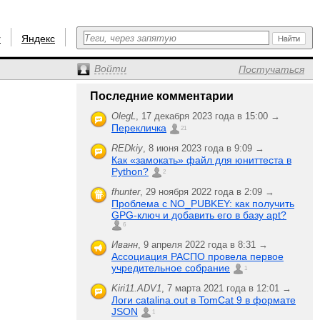
r
Яндекс
Войти
Постучаться
Последние комментарии
OlegL
,
17 декабря 2023 года в 15:00 →
Перекличка
21
REDkiy
,
8 июня 2023 года в 9:09 →
Как «замокать» файл для юниттеста в
Python?
2
fhunter
,
29 ноября 2022 года в 2:09 →
Проблема с NO_PUBKEY: как получить
GPG-ключ и добавить его в базу apt?
6
Иванн
,
9 апреля 2022 года в 8:31 →
Ассоциация РАСПО провела первое
учредительное собрание
1
Kiri11.ADV1
,
7 марта 2021 года в 12:01 →
Логи catalina.out в TomCat 9 в формате
JSON
1