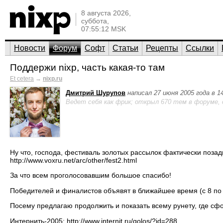
8 августа 2026,
суббота,
07:55:12 MSK
Новости
Форум
Софт
Статьи
Рецепты
Ссылки
Поддержи nixp, часть какая-то там
Et cetera
→
nixp.ru
Дмитрий Шурупов
написал 27 июня 2005 года в 1
Ведет себя как фрик; открыл 670 тем в форуме,
Ну что, господа, фестиваль золотых рассылок фактически позади
http://www.voxru.net/arc/other/fest2.html
За что всем проголосовавшим большое спасибо!
Победителей и финалистов объявят в ближайшее время (с 8 по 
Посему предлагаю продолжить и показать всему рунету, где 
Интернить-2005: http://www.internit.ru/golos/?id=288