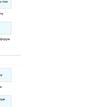
 и так
учу
м форум
чу
 и
орум