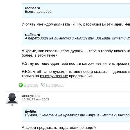
redbeard
Есть пара идей.
И опять мне «домысливать»?! Ну, рассказывай эти идеи. Чег
redbeard
А переходишь на личности и хамишь ты. Визжишь, кстати, 
А кроме, как сказать: «сам дурак» — тебе в голову ничего 
более, в этой теме?
P.S. ну вот ещё один твой пост, в которм нет
ничего
, кроме 
P.P.S. чтоб ты не думал, что мне нечего сказать — дальше в
только на
конструктивные
предложения.
Ответить
Цитировать
anonymous
15:20, 23 мая 2005
8
fly4life
Ну вот, и чем тебе не нравятся те «другие» места? Повто
А зачем предлагать тогда, если не надо ?