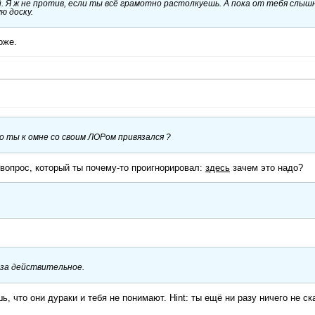
 Я ж не против, если ты всё грамотно растолкуешь. А пока от тебя слыш
ю доску.
оже.
о ты к омне со своим ЛОРом привязался ?
 вопрос, который ты почему-то проигнорировал:
здесь
зачем это надо?
 за действительное.
ь, что они дураки и тебя не понимают. Hint: ты ещё ни разу ничего не ск