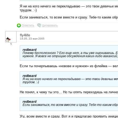
Я ни на кого ничего не перекладываю — это твои девичьи м
трудом. :-)
Если заниматься, то всем вместе и сразу. Тебе-то каким об
Ответить
Цитировать
fly4life
14:35, 23 мая 2005
5
redbeard
Почему бесполезного ? Его еще нет, а ты уже оцениваешь. Е
нужное. Я вовсе не отрицаю обсуждения каких-либо вакансий,
Если ты почерпываешь «новове и нужное» из флейма — велк
redbeard
Я ни на кого ничего не перекладываю — это твои девичьи м
трудом. :-)
Не понял, к чему ты это… Но ты опять переходишь на лично
redbeard
Если заниматься, то всем вместе и сразу. Тебе-то каким о
Угу, всем вместе и сразу. Вот я и предлагаю проявить иниц