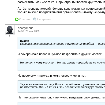
разместить. Или «Asm vs. Lisp» ограничивается круг твоих
Артём, меньше эмоций, больше конструктиных предложений. 
только визги с предложениями организовать никому ненужн
Ответить
Цитировать
anonymous
14:59, 23 мая 2005
6
fly4life
Если ты почерпываешь «новове и нужное» из флейма — велкам
Я почерпываю новое и нужное из флейма в других местах. 
Не понял, к чему ты это… Но ты опять переходишь на лично
Не перехожу я никуда и комплексов у меня нет.
Угу, всем вместе и сразу. Вот я и предлагаю проявить иниц
разместить. Или «Asm vs. Lisp» ограничивается круг твоих
Нет, не ограничивается, и не нужно выдавать свои домыслы