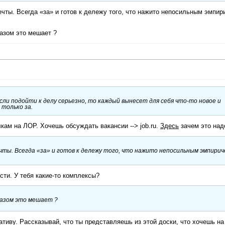
ечты. Всегда «за» и готов к дележу того, что нажито непосильным эмпи
разом это мешает ?
сли подойти к делу серьезно, то каждый вынесет для себя что-то новое и
 только за.
ам на ЛОР. Хочешь обсуждать вакансии --> job.ru.
Здесь
зачем это над
ечты. Всегда «за» и готов к дележу того, что нажито непосильным эмпири
сти. У тебя какие-то комплексы?
бразом это мешает ?
иативу. Рассказывай, что ты представляешь из этой доски, что хочешь на