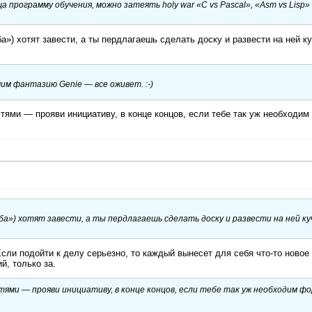
а программу обучения, можно затеять holy war «C vs Pascal», «Asm vs Lisp»
а») хотят завести, а ты пердлагаешь сделать доску и развести на ней к
чим фантазию Genie — все оживет. :-)
ями — прояви инициативу, в конце концов, если тебе так уж необходи
ба») хотят завести, а ты пердлагаешь сделать доску и развести на ней ку
сли подойти к делу серьезно, то каждый вынесет для себя что-то новое
й, только за.
ями — прояви инициативу, в конце концов, если тебе так уж необходим ф