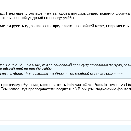
час. Рано ещё… Больше, чем за годовалый срок существования форума,
 столько же обсуждений по поводу учёбы.
чется рубить идею накорню, предлагаю, по крайней мере, повременить.
ас. Рано ещё… Больше, чем за годовалый срок существования форума, воз
е обсуждений по поводу учёбы.
чется рубить идею накорню, предлагаю, по крайней мере, повременить.
а программу обучения, можно затеять holy war «C vs Pascal», «Asm vs Lis
е. Тем более, тут преподаватели водятся. :-) В общем, подключим фанта