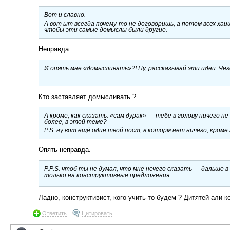
Вот и славно.
А вот ыт всегда почему-то не договоришь, а потом всех хаиш
чтобы эти самые домыслы были другие.
Неправда.
И опять мне «домысливать»?! Ну, рассказывай эти идеи. Чег
Кто заставляет домысливать ?
А кроме, как сказать: «сам дурак» — тебе в голову ничего 
более, в этой теме?
P.S. ну вот ещё один твой пост, в которм нет
ничего
, кроме
Опять неправда.
P.P.S. чтоб ты не думал, что мне нечего сказать — дальше 
только на
конструктивные
предложения.
Ладно, конструктивист, кого учить-то будем ? Дитятей али к
Ответить
Цитировать