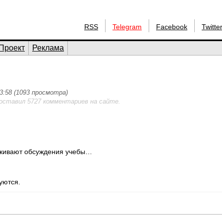
RSS
Telegram
Facebook
Twitte
Проект
Реклама
13:58 (1093 просмотра)
 оставил 5727 комментариев на сайте.
какивают обсуждения учебы…
уются.