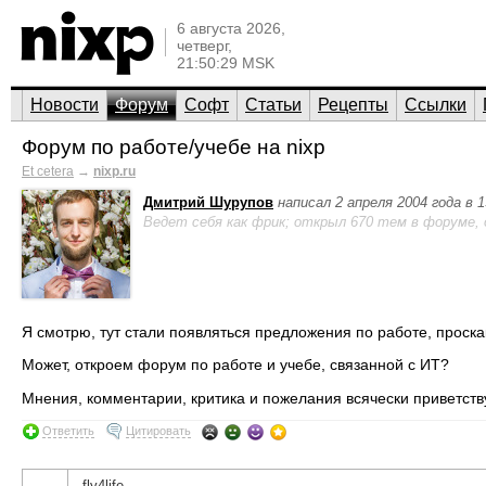
6 августа 2026,
четверг,
21:50:29 MSK
Новости
Форум
Софт
Статьи
Рецепты
Ссылки
Форум по работе/учебе на nixp
Et cetera
→
nixp.ru
Дмитрий Шурупов
написал 2 апреля 2004 года в 
Ведет себя как фрик; открыл 670 тем в форуме,
Я смотрю, тут стали появляться предложения по работе, прос
Может, откроем форум по работе и учебе, связанной с ИТ?
Мнения, комментарии, критика и пожелания всячески приветств
Ответить
Цитировать
fly4life