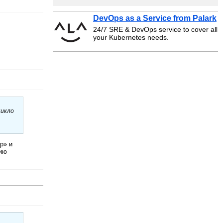
DevOps as a Service from Palark
24/7 SRE & DevOps service to cover all
your Kubernetes needs.
никло
p» и
зию