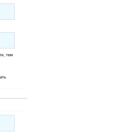
ти, тем
чать