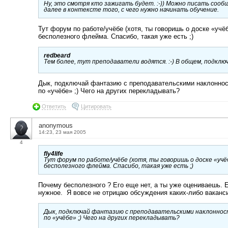
Ну, это смотря кто зажигать будет. :-)) Можно писать сообщ
далее в контексте того, с чего нужно начинать обучение.
Тут форум по работе/учёбе (хотя, ты говоришь о доске «учёб
бесполезного флейма. Спасибо, такая уже есть ;)
redbeard
Тем более, тут преподаватели водятся. :-) В общем, подклю
Дык, подключай фантазию с преподавательскими наклонност
по «учёбе» ;) Чего на других перекладывать?
Ответить
Цитировать
anonymous
14:23, 23 мая 2005
4
fly4life
Тут форум по работе/учёбе (хотя, ты говоришь о доске «учё
бесполезного флейма. Спасибо, такая уже есть ;)
Почему бесполезного ? Его еще нет, а ты уже оцениваешь. Е
нужное. Я вовсе не отрицаю обсуждения каких-либо ваканси
Дык, подключай фантазию с преподавательскими наклонност
по «учёбе» ;) Чего на других перекладывать?