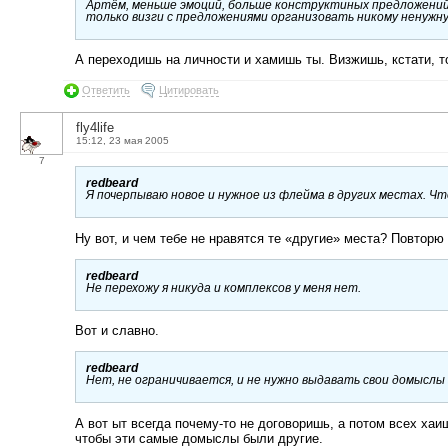
Артём, меньше эмоций, больше конструктиных предложений.
только визги с предложениями организовать никому ненужну
А переходишь на личности и хамишь ты. Визжишь, кстати, т
Ответить
Цитировать
fly4life
15:12, 23 мая 2005
7
redbeard
Я почерпываю новое и нужное из флейма в других местах. Чт
Ну вот, и чем тебе не нравятся те «другие» места? Повторю
redbeard
Не перехожу я никуда и комплексов у меня нет.
Вот и славно.
redbeard
Нет, не ограничивается, и не нужно выдавать свои домыслы
А вот ыт всегда почему-то не договоришь, а потом всех хаиш
чтобы эти самые домыслы были другие.