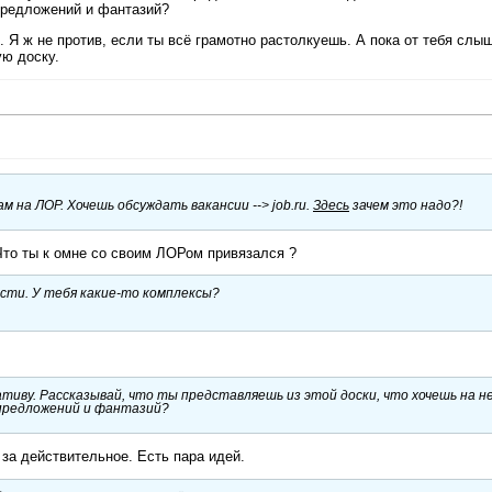
 предложений и фантазий?
Я ж не против, если ты всё грамотно растолкуешь. А пока от тебя слы
ую доску.
 на ЛОР. Хочешь обсуждать вакансии --> job.ru.
Здесь
зачем это надо?!
Что ты к омне со своим ЛОРом привязался ?
сти. У тебя какие-то комплексы?
иативу. Рассказывай, что ты представляешь из этой доски, что хочешь на н
 предложений и фантазий?
 за действительное. Есть пара идей.