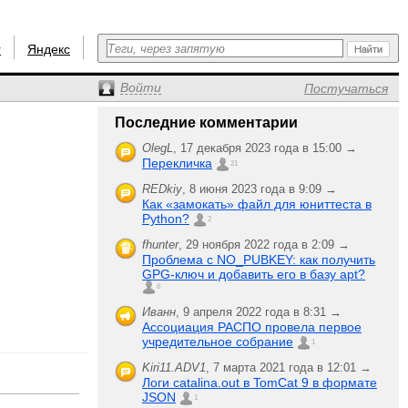
r
Яндекс
Войти
Постучаться
Последние комментарии
OlegL
,
17 декабря 2023 года в 15:00 →
Перекличка
21
REDkiy
,
8 июня 2023 года в 9:09 →
Как «замокать» файл для юниттеста в
Python?
2
fhunter
,
29 ноября 2022 года в 2:09 →
Проблема с NO_PUBKEY: как получить
GPG-ключ и добавить его в базу apt?
6
Иванн
,
9 апреля 2022 года в 8:31 →
Ассоциация РАСПО провела первое
учредительное собрание
1
Kiri11.ADV1
,
7 марта 2021 года в 12:01 →
Логи catalina.out в TomCat 9 в формате
JSON
1