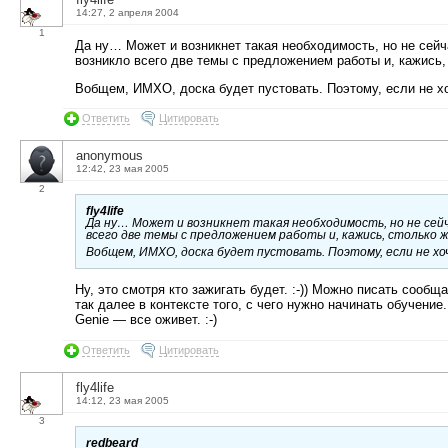
14:27, 2 апреля 2004
1
Да ну… Может и возникнет такая необходимость, но не сей
возникло всего две темы с предложением работы и, кажись,
Вобщем, ИМХО, доска будет пустовать. Поэтому, если не хо
Ответить
Цитировать
anonymous
12:42, 23 мая 2005
2
fly4life
Да ну… Может и возникнет такая необходимость, но не сейч
всего две темы с предложением работы и, кажись, столько ж
Вобщем, ИМХО, доска будет пустовать. Поэтому, если не хо
Ну, это смотря кто зажигать будет. :-)) Можно писать сообщ
так далее в контексте того, с чего нужно начинать обучени
Genie — все оживет. :-)
Ответить
Цитировать
fly4life
14:12, 23 мая 2005
3
redbeard