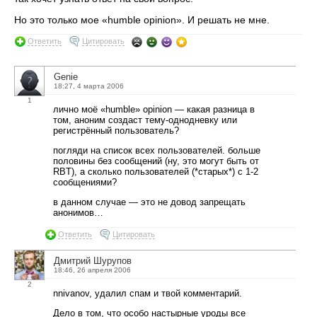
Но это только мое «humble opinion». И решать не мне.
Ответить
Цитировать
Genie
18:27, 4 марта 2006
1
лично моё «humble» opinion — какая разница в
том, аноним создаст тему-однодневку или
регистрённый пользователь?
погляди на список всех пользователей. больше
половины без сообщений (ну, это могут быть от
RBT), а сколько пользователей (*старых*) с 1-2
сообщениями?
в данном случае — это не довод запрещать
анонимов…
Ответить
Цитировать
Дмитрий Шурупов
18:46, 26 апреля 2006
2
nnivanov, удалил спам и твой комментарий.
Дело в том, что особо настырные уроды все