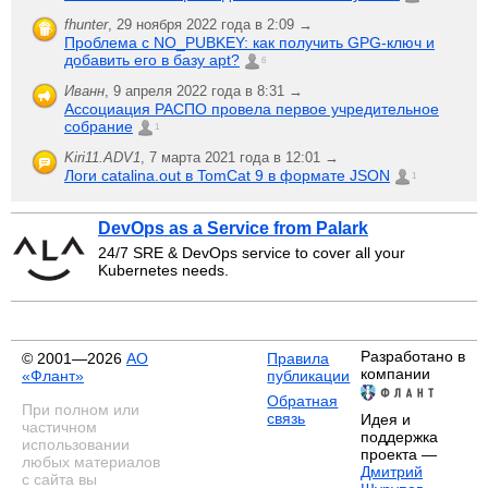
fhunter
,
29 ноября 2022 года в 2:09 →
Проблема с NO_PUBKEY: как получить GPG-ключ и
добавить его в базу apt?
6
Иванн
,
9 апреля 2022 года в 8:31 →
Ассоциация РАСПО провела первое учредительное
собрание
1
Kiri11.ADV1
,
7 марта 2021 года в 12:01 →
Логи catalina.out в TomCat 9 в формате JSON
1
DevOps as a Service from Palark
24/7 SRE & DevOps service to cover all your
Kubernetes needs.
Разработано в
© 2001—2026
АО
Правила
компании
«Флант»
публикации
Обратная
При полном или
связь
Идея и
частичном
поддержка
использовании
проекта —
любых материалов
Дмитрий
с сайта вы