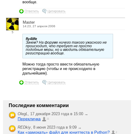
вообще.
Ответить
Цитировать
Master
14:23, 27 апреля 2006
5
fly4life
Зачем? На форуме ничего такого ужасного не
происходит, что требует не просто
подобные меры, но и вводить обязательную
регистрацию вообще.
Можно тогда просто ввести обязательную
регистрацию (чтобы и не происходило в
дальнейшем).
Ответить
Цитировать
Последние комментарии
OlegL
,
17 декабря 2023 года в 15:00 →
Перекличка
21
REDkiy
,
8 июня 2023 года в 9:09 →
Как «замокать» файл для юниттеста в Python?
2