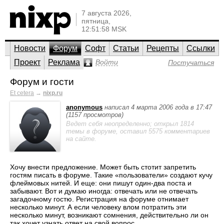
7 августа 2026,
пятница,
12:51:58 MSK
Новости
Форум
Софт
Статьи
Рецепты
Ссылки
Проект
Реклама
Войти
Постучаться
Форум и гости
Et cetera
→
nixp.ru
anonymous
написал 4 марта 2006 года в 17:47
(1157 просмотров)
Ведет себя неопределенно; открыл 1814
темы в форуме, оставил 5575 комментариев
на сайте.
Хочу внести предложение. Может быть стотит запретить
гостям писать в форуме. Такие «пользователи» создают кучу
флеймовых нитей. И еще: они пишут один-два поста и
забывают. Вот и думаю иногда: отвечать или не отвечать
загадочному гостю. Регистрация на форуме отнимает
несколько минут. А если человеку влом потратить эти
несколько минут, возникают сомнения, действительно ли он
так хочет узнать ответ на свой вопрос.