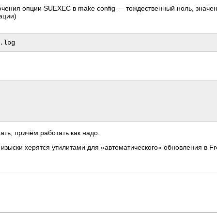
ючения опции SUEXEC в make config — тождественный ноль, значе
ации)
ть, причём работать как надо.
 изыски херятся утилитами для «автоматического» обновления в F