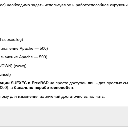
e.doc) необходимо задать используемое и работоспособное окружен
d-suexec.log)
е значение Apache — 500)
е значение Apache — 500)
WWOWN} (www))
unset)
ации SUEXEC в FreeBSD
не просто доступен лишь для простых см
000), а
банально неработоспособен
.
ому для изменения их знчений достаточно выполнить: