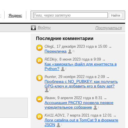
r
Яндекс
Войти
Постучаться
Последние комментарии
OlegL
,
17 декабря 2023 года в 15:00 →
Перекличка
21
REDkiy
,
8 июня 2023 года в 9:09 →
Как «замокать» файл для юниттеста в
Python?
2
fhunter
,
29 ноября 2022 года в 2:09 →
Проблема с NO_PUBKEY: как получить
GPG-ключ и добавить его в базу apt?
6
Иванн
,
9 апреля 2022 года в 8:31 →
Ассоциация РАСПО провела первое
учредительное собрание
1
Kiri11.ADV1
,
7 марта 2021 года в 12:01 →
Логи catalina.out в TomCat 9 в формате
JSON
1