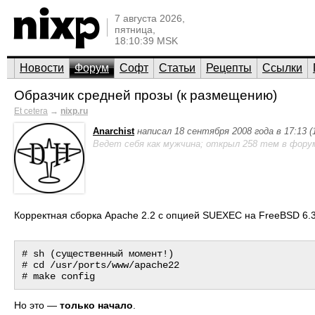
7 августа 2026,
пятница,
18:10:39 MSK
Новости
Форум
Софт
Статьи
Рецепты
Ссылки
Образчик средней прозы (к размещению)
Et cetera
→
nixp.ru
Anarchist
написал 18 сентября 2008 года в 17:13 
Ведет себя как мужчина; открыл 258 тем в фору
Корректная сборка Apache 2.2 с опцией SUEXEC на FreeBSD 6.
# sh (существенный момент!)

# cd /usr/ports/www/apache22

Но это —
только начало
.