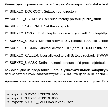
Далее (для справки смотреть /usr/ports/www/apache22/Makefil
## SUEXEC_DOCROOT: SuExec root directory
## SUEXEC_USERDIR: User subdirectory (default public_html)
## SUEXEC_SAFEPATH: Set the safepath
## SUEXEC_LOGFILE: Set log file for suexec (default: /var/log/http
## SUEXEC_UIDMIN: Minimal allowed UID (default 1000, нативно
## SUEXEC_GIDMIN: Minimal allowed GID (default 1000 нативно
## SUEXEC_CALLER: User allowed to call SuExec (default: ${W
## SUEXEC_UMASK: Defines umask for suexec’d process(default: 
Как очевидно из представленного:
в умолчательной конфигур
пользователю www соответствует UID=80, что далеко не равно 1
Аргументами перечисленных переменных являются строки. Поэт
# export SUEXEC_UIDMIN=900

# export SUEXEC_GIDMIN=900
