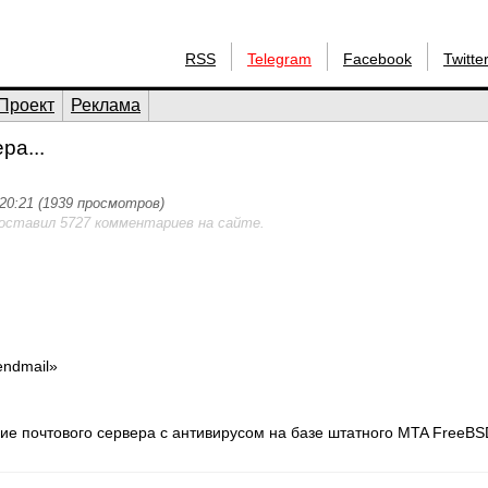
RSS
Telegram
Facebook
Twitte
Проект
Реклама
ра...
 20:21 (1939 просмотров)
 оставил 5727 комментариев на сайте.
endmail»
ие почтового сервера с антивирусом на базе штатного MTA FreeBS