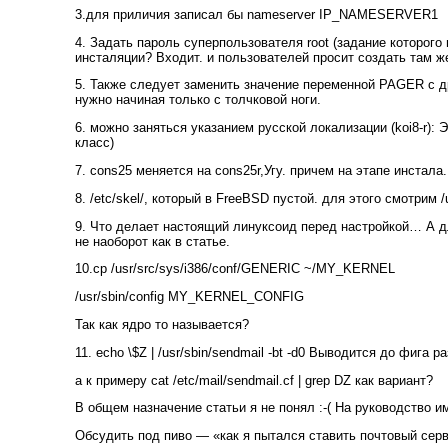
3.для приличия записал бы nameserver IP_NAMESERVER1
4. Задать пароль суперпользователя root (задание которого
инсталяции? Входит. и пользователей просит создать там ж
5. Также следует заменить значение переменной PAGER с др
нужно начиная только с толчковой ноги.
6. можно заняться указанием русской локализации (koi8-r):
класс)
7. cons25 меняется на cons25r,Угу. причем на этапе инстала
8. /etc/skel/, который в FreeBSD пустой. для этого смотрим /u
9. Что делает настоящий линуксоид перед настройкой… А дл
не наоборот как в статье.
10.cp /usr/src/sys/i386/conf/GENERIC ~/MY_KERNEL
/usr/sbin/config MY_KERNEL_CONFIG
Так как ядро то называется?
11. echo \$Z | /usr/sbin/sendmail -bt -d0 Выводится до фига 
а к примеру cat /etc/mail/sendmail.cf | grep DZ как вариант?
В общем назначение статьи я не понял :-( На руководство и
Обсудить под пиво — «как я пытался ставить почтовый сер