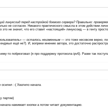
й линуксоид перед настройкой боевого сервера? Правильно: проверя
лько не согласен. Никакого практического смысла в этом действии личн
то это не значит, что его ставит «настоящий» линуксоид — в генту просто
пользователь» — осталось неизменным
— это тоже несовсем верно, по
 сендмыл ещё не?). И, вопреки мнению автора, это достаточно распростр
ему-то побрезговал (я про поддержку протокола ipv6). Разве так поступ
осилил :-( Хватило начала.
ку партии)
сначала нажимает кнопки а потом читает документацию.