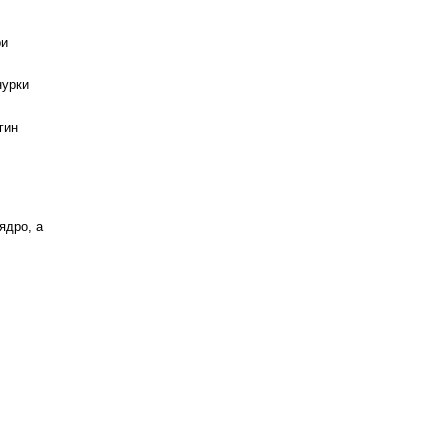
ри
нурки
гин
ядро, а