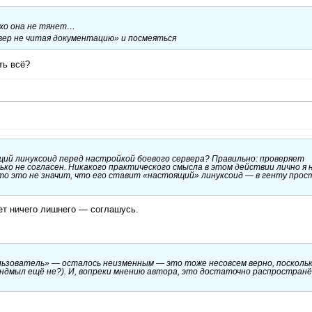
имхо она не тянет…
вер не читая документацию» и посмеяться
ть всё?
ий линуксоид перед настройкой боевого сервера? Правильно: проверяет
ько не согласен. Никакого практического смысла в этом действии лично я 
, то это не значит, что его ставит «настоящий» линуксоид — в генту прос
нет ничего лишнего — соглашусь.
льзователь» — осталось неизменным
— это тоже несовсем верно, посколь
сендмыл ещё не?). И, вопреки мнению автора, это достаточно распростран