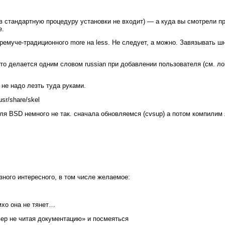
 в стандартную процедуру установки не входит) — а куда вы смотрели п
е.
емуче-традиционного more на less. Не следует, а можно. Завязывать ш
 Это делается одним словом russian при добавлении пользователя (см. ло
. не надо лезть туда руками.
sr/share/skel
я BSD немного не так. сначала обновляемся (cvsup) а потом компилим 
разного интересного, в том числе желаемое:
мхо она не тянет…
вер не читая документацию» и посмеяться