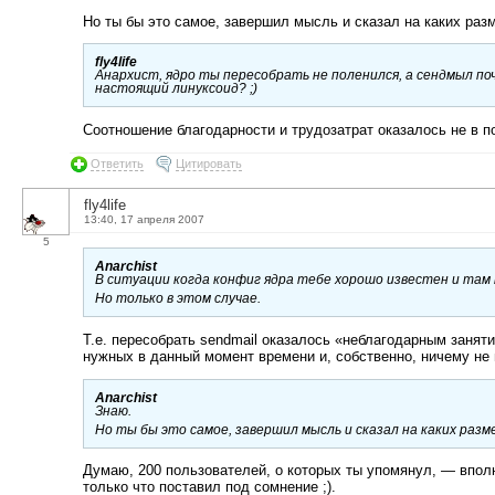
Но ты бы это самое, завершил мысль и сказал на каких разм
fly4life
Анархист, ядро ты пересобрать не поленился, а сендмыл поч
настоящий линуксоид? ;)
Соотношение благодарности и трудозатрат оказалось не в п
Ответить
Цитировать
fly4life
13:40, 17 апреля 2007
5
Anarchist
В ситуации когда конфиг ядра тебе хорошо известен и там
Но только в этом случае.
Т.е. пересобрать sendmail оказалось «неблагодарным заняти
нужных в данный момент времени и, собственно, ничему не
Anarchist
Знаю.
Но ты бы это самое, завершил мысль и сказал на каких разм
Думаю, 200 пользователей, о которых ты упомянул, — вполн
только что поставил под сомнение ;).