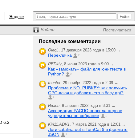
r
Яндекс
Войти
Постучаться
Последние комментарии
OlegL
,
17 декабря 2023 года в 15:00 →
Перекличка
21
REDkiy
,
8 июня 2023 года в 9:09 →
Как «замокать» файл для юниттеста в
Python?
2
fhunter
,
29 ноября 2022 года в 2:09 →
Проблема с NO_PUBKEY: как получить
GPG-ключ и добавить его в базу apt?
6
Иванн
,
9 апреля 2022 года в 8:31 →
Ассоциация РАСПО провела первое
учредительное собрание
1
D 6.2
Kiri11.ADV1
,
7 марта 2021 года в 12:01 →
Логи catalina.out в TomCat 9 в формате
JSON
1