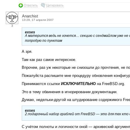
Ответить
Цитировать
Anarchist
13:29, 17 апреля 2007
3
exses
А матерится ведь не хочется… секцию с сендмайлом уже не о
попробую по пунктам
А зря.
Там как раз самое интересное.
Впрочем, раз уж некоторые не снизошли до прочтения, не п
Пожалуйста распишите мне процедуру обновления конфигура
Принимаются ссылки
ИСКЛЮЧИТЕЛЬНО
на FreeBSD.org.
Это в тему обвинения в игнорировании документации.
Думаю, недельки-другой на штудирование содержимого Fre
exses
2.подарочный набор граблей от FreeBSD — это для тех кто
С учётом полноты и логичности оной — архивеский аргумент