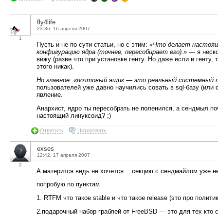
fly4life
23:36, 16 апреля 2007
1
Пусть и не по сути статьи, но с этим:
«Что делает настоящи
конфигурацию ядра (точнее, пересобирает его).»
— я неско
вижу (разве что при установке генту. Но даже если и генту, 
этого никак).
Но главное: «почтовый ящик — это реальный системный 
пользователей уже давно научились совать в sql-базу (или
явление.
Анархист, ядро ты пересобрать не поленился, а сендмыл поч
настоящий линуксоид? ;)
Ответить
Цитировать
exses
12:42, 17 апреля 2007
2
А матерится ведь не хочется… секцию с сендмайлом уже не 
попробую по пунктам
1. RTFM что такое stable и что такое release (это про полити
2.подарочный набор граблей от FreeBSD — это для тех кто 