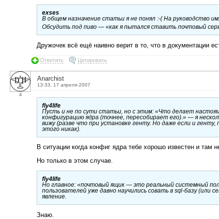
exses
В общем назначение статьи я не понял :-( На руководство 
Обсудить под пиво — «как я пытался ставить почтовый сер
Дружочек всё ещё наивно верит в то, что в документации ес
Ответить
Цитировать
Anarchist
13:33, 17 апреля 2007
4
fly4life
Пусть и не по сути статьи, но с этим:
«Что делает настоящ
конфигурацию ядра (точнее, пересобирает его).»
— я нескол
вижу (разве что при установке генту. Но даже если и генту
этого никак).
В ситуации когда конфиг ядра тебе хорошо известен и там 
Но только в этом случае.
fly4life
Но главное: «почтовый ящик — это реальный системный по
пользователей уже давно научились совать в sql-базу (или 
явление.
Знаю.