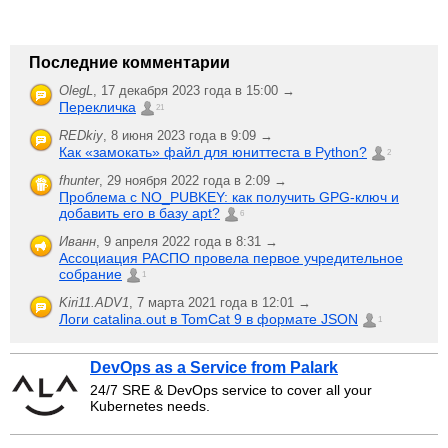
Последние комментарии
OlegL
,
17 декабря 2023 года в 15:00 →
Перекличка
21
REDkiy
,
8 июня 2023 года в 9:09 →
Как «замокать» файл для юниттеста в Python?
2
fhunter
,
29 ноября 2022 года в 2:09 →
Проблема с NO_PUBKEY: как получить GPG-ключ и
добавить его в базу apt?
6
Иванн
,
9 апреля 2022 года в 8:31 →
Ассоциация РАСПО провела первое учредительное
собрание
1
Kiri11.ADV1
,
7 марта 2021 года в 12:01 →
Логи catalina.out в TomCat 9 в формате JSON
1
DevOps as a Service from Palark
24/7 SRE & DevOps service to cover all your
Kubernetes needs.