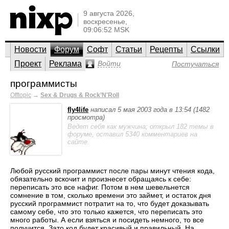
9 августа 2026,
воскресенье,
09:06:52 MSK
Новости
Форум
Софт
Статьи
Рецепты
Ссылки
Проект
Реклама
Войти
Постучаться
программисты
Offtopic
→
Sex & Drugs & Rock’N'Roll
fly4life
написал 5 мая 2003 года в 13:54 (1482
просмотра)
Ведет себя как мужчина; открыл 182 темы в
форуме, оставил 5340 комментариев на
сайте.
Любой русский программист после пары минут чтения кода,
обязательно вскочит и произнесет обращаясь к себе:
переписать это все нафиг. Потом в нем шевельнется
сомнение в том, сколько времени это займет, и остаток дня
русский программист потратит на то, что будет доказывать
самому себе, что это только кажется, что переписать это
много работы. А если взяться и посидеть немного, то все
получится. Зато код будет красивый и правильный. На