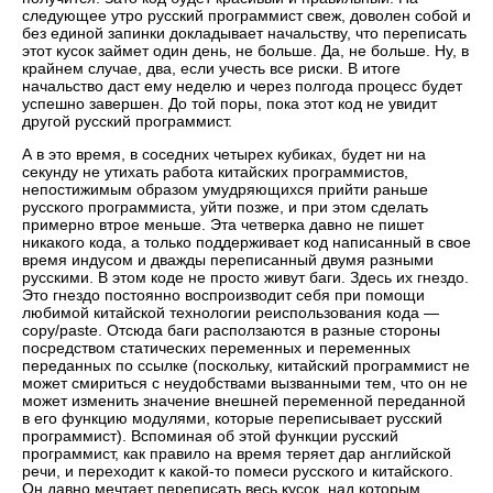
следующее утро русский программист свеж, доволен собой и
без единой запинки докладывает начальству, что переписать
этот кусок займет один день, не больше. Да, не больше. Ну, в
крайнем случае, два, если учесть все риски. В итоге
начальство даст ему неделю и через полгода процесс будет
успешно завершен. До той поры, пока этот код не увидит
другой русский программист.
А в это время, в соседних четырех кубиках, будет ни на
секунду не утихать работа китайских программистов,
непостижимым образом умудряющихся прийти раньше
русского программиста, уйти позже, и при этом сделать
примерно втрое меньше. Эта четверка давно не пишет
никакого кода, а только поддерживает код написанный в свое
время индусом и дважды переписанный двумя разными
русскими. В этом коде не просто живут баги. Здесь их гнездо.
Это гнездо постоянно воспроизводит себя при помощи
любимой китайской технологии реиспользования кода —
copy/paste. Отсюда баги расползаются в разные стороны
посредством статических переменных и переменных
переданных по ссылке (поскольку, китайский программист не
может смириться с неудобствами вызванными тем, что он не
может изменить значение внешней переменной переданной
в его функцию модулями, которые переписывает русский
программист). Вспоминая об этой функции русский
программист, как правило на время теряет дар английской
речи, и переходит к какой-то помеси русского и китайского.
Он давно мечтает переписать весь кусок, над которым