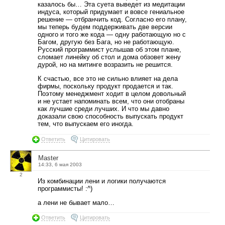
казалось бы… Эта суета выведет из медитации
индуса, который придумает и вовсе гениальное
решение — отбранчить код. Согласно его плану,
мы теперь будем поддерживать две версии
одного и того же кода — одну работающую но с
Багом, другую без Бага, но не работающую.
Русский программист услышав об этом плане,
сломает линейку об стол и дома обзовет жену
дурой, но на митинге возразить не решится.
К счастью, все это не сильно влияет на дела
фирмы, поскольку продукт продается и так.
Поэтому менеджмент ходит в целом довольный
и не устает напоминать всем, что они отобраны
как лучшие среди лучших. И что мы давно
доказали свою способность выпускать продукт
тем, что выпускаем его иногда.
Ответить
Цитировать
Master
14:33, 6 мая 2003
2
Из комбинации лени и логики получаются
программисты! :^)
а лени не бывает мало…
Ответить
Цитировать