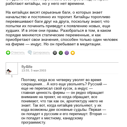
работают китайцы, но у него нет времени.
На китайцах висят серьезные баги, о которых знает
начальство и постоянно их торопит. Китайцы торопливо
перевешивают баги друг на друга, поскольку знают, что
попытки их починить приведут к появлению новых, еще
худших. И в этом они правы. Разобраться в том, в каком
порядке меняются статические переменные, и как
приобретают свои значения, способен только один человек
на фирме — индус. Но он пребывает в медитации.
Ответить
Цитировать
fly4life
13:55, 5 мая 2003
1
Поэтому, когда всю четверку уволят во время
сокращения… А кого еще увольнять? Русский —
еще не переписал свой кусок, а индус —
главная ценность фирмы — он редко обращает
внимание на проект, но когда обращает, все
понимают, что так как он, архитектуру никто не
знает. Так вот, когда китайцев увольняют, у их
кода возможны две основные судьбы. Первая —
он попадет к русским и его перепишут. Вторая —
он попадет к местному, канадскому
программисту.