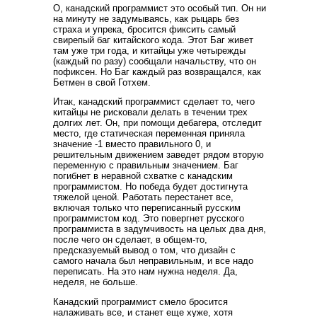
О, канадский программист это особый тип. Он ни
на минуту не задумываясь, как рыцарь без
страха и упрека, бросится фиксить самый
свирепый баг китайского кода. Этот Баг живет
там уже три года, и китайцы уже четырежды
(каждый по разу) сообщали начальству, что он
пофиксен. Но Баг каждый раз возвращался, как
Бетмен в свой Готхем.
Итак, канадский программист сделает то, чего
китайцы не рисковали делать в течении трех
долгих лет. Он, при помощи дебагера, отследит
место, где статическая переменная приняла
значение -1 вместо правильного 0, и
решительным движением заведет рядом вторую
переменную с правильным значением. Баг
погибнет в неравной схватке с канадским
программистом. Но победа будет достигнута
тяжелой ценой. Работать перестанет все,
включая только что переписанный русским
программистом код. Это повергнет русского
программиста в задумчивость на целых два дня,
после чего он сделает, в общем-то,
предсказуемый вывод о том, что дизайн с
самого начала был неправильным, и все надо
переписать. На это нам нужна неделя. Да,
неделя, не больше.
Канадский программист смело бросится
налаживать все, и станет еще хуже, хотя