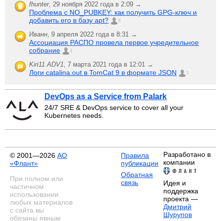
fhunter
,
29 ноября 2022 года в 2:09 →
Проблема с NO_PUBKEY: как получить GPG-ключ и
добавить его в базу apt?
6
Иванн
,
9 апреля 2022 года в 8:31 →
Ассоциация РАСПО провела первое учредительное
собрание
1
Kiri11.ADV1
,
7 марта 2021 года в 12:01 →
Логи catalina.out в TomCat 9 в формате JSON
1
DevOps as a Service from Palark
24/7 SRE & DevOps service to cover all your
Kubernetes needs.
Разработано в
© 2001—2026
АО
Правила
компании
«Флант»
публикации
Обратная
При полном или
связь
Идея и
частичном
поддержка
использовании
проекта —
любых материалов
Дмитрий
с сайта вы
Шурупов
обязаны явным