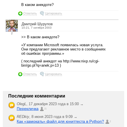
В каком анекдоте?
Ответить
Цитировать
Дмитрий Шурупов
10:21, 7 октября 2003
2
>> В каком анекдоте?
«У компании Microsoft появилась новая услуга.
Они предлагают рекламное место в сообщениях
об ошибках программы.»
( последний анекдот на http://www.nixp.ru/cgi-
bin/go.pl?q=anek;p=13 )
Ответить
Цитировать
Последние комментарии
OlegL
,
17 декабря 2023 года в 15:00 →
Перекличка
21
REDkiy
,
8 июня 2023 года в 9:09 →
Как «замокать» файл для юниттеста в Python?
2