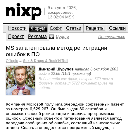
9 августа 2026,
воскресенье,
13:02:04 MSK
Новости
Форум
Софт
Статьи
Рецепты
Ссылки
Проект
Реклама
Войти
Постучаться
MS запатентовала метод регистрации
ошибок в ПО
Offtopic
→
Sex & Drugs & Rock’N'Roll
Дмитрий Шурупов
написал 6 октября 2003
года в 22:55 (1181 просмотр)
Ведет себя как фрик; открыл 670 тем в
форуме, оставил 5727 комментариев на
сайте.
Компания Microsoft получила очередной софтверный патент
за номером 6,629,267. Он был выдан 30 сентября и
описывает способ регистрации и анализа программных
ошибок. Основным объектом патентования является метод
передачи сообщения об ошибке, состоящий из нескольких
этапов. Сначала определяется программный модуль, в