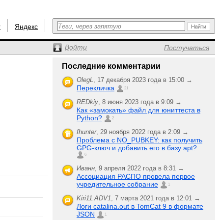
r
Яндекс
Войти
Постучаться
Последние комментарии
OlegL
,
17 декабря 2023 года в 15:00 →
Перекличка
21
REDkiy
,
8 июня 2023 года в 9:09 →
Как «замокать» файл для юниттеста в
Python?
2
fhunter
,
29 ноября 2022 года в 2:09 →
Проблема с NO_PUBKEY: как получить
GPG-ключ и добавить его в базу apt?
6
Иванн
,
9 апреля 2022 года в 8:31 →
Ассоциация РАСПО провела первое
учредительное собрание
1
Kiri11.ADV1
,
7 марта 2021 года в 12:01 →
Логи catalina.out в TomCat 9 в формате
JSON
1