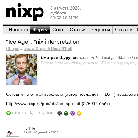
8 августа 2026,
суббота,
09:52:10 MSK
Новости
Форум
Софт
Статьи
Рецепты
Ссылки
"Ice Age": *nix interpretation
Offtopic
→
Sex & Drugs & Rock’N'Roll
Дмитрий Шурупов
написал 10 декабря 2003 года 
Ведет себя как фрик; открыл 670 тем в форуме,
Сегодня на e-mail прислали (автор послания — Dan ) презабавн
http://www.nixp.ru/pub/etc/ice_age.pdf (276914 байт)
Ответить
Цитировать
fly4life
23:41, 10 декабря 2003