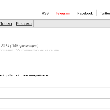
RSS
Telegram
Facebook
Twitte
Проект
Реклама
в 23:34 (1159 просмотров)
 оставил 5727 комментариев на сайте.
ый .pdf-файл; наслаждайтесь: