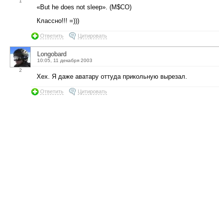
1
«But he does not sleep». (M$CO)
Классно!!! =)))
Ответить
Цитировать
Longobard
10:05, 11 декабря 2003
2
Хех. Я даже аватару оттуда прикольную вырезал.
Ответить
Цитировать