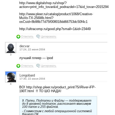
http://www.digitalshop.ru/shop/?
action=print_info_tovar&id_podrazdel=17&id_tovar=2015294
http://www.pleer.ru/catalog/product/1068/Creative-
MuVo-TX-256Mb.html?
osCsid=8b98b77d75f008018dd66753dc50f4c1
http://ultracomp.ru/good.php?small=1&id=23449
Ответить
Цитировать
decvar
17:24, 22 июня 2004
3
лучший плеер — ipod
Ответить
Цитировать
Longobard
17:30, 22 июня 2004
4
ВО! http://shop.pleer.ru/product_print/75/iRiver-iFP-
190T.html !! ТО ШО НАДА!
9. Папки, Подпапки и Файлы — поддерживает
до 8 уровней подпапок; распознает максимум
100 папок и 255 файлов.
- Совместим с любой операционной системой
Вашего ПК.