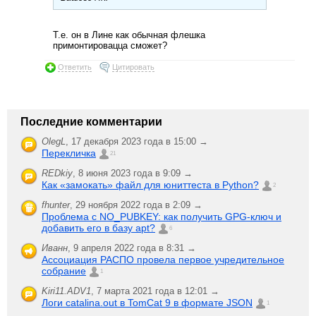
Т.е. он в Лине как обычная флешка
примонтировацца сможет?
Ответить
Цитировать
Последние комментарии
OlegL
,
17 декабря 2023 года в 15:00 →
Перекличка
21
REDkiy
,
8 июня 2023 года в 9:09 →
Как «замокать» файл для юниттеста в Python?
2
fhunter
,
29 ноября 2022 года в 2:09 →
Проблема с NO_PUBKEY: как получить GPG-ключ и
добавить его в базу apt?
6
Иванн
,
9 апреля 2022 года в 8:31 →
Ассоциация РАСПО провела первое учредительное
собрание
1
Kiri11.ADV1
,
7 марта 2021 года в 12:01 →
Логи catalina.out в TomCat 9 в формате JSON
1