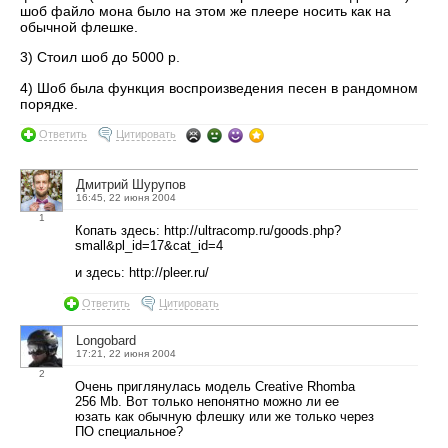
шоб файло мона было на этом же плеере носить как на
обычной флешке.
3) Стоил шоб до 5000 р.
4) Шоб была функция воспроизведения песен в рандомном
порядке.
Ответить
Цитировать
Дмитрий Шурупов
16:45, 22 июня 2004
1
Копать здесь: http://ultracomp.ru/goods.php?
small&pl_id=17&cat_id=4
и здесь: http://pleer.ru/
Ответить
Цитировать
Longobard
17:21, 22 июня 2004
2
Очень приглянулась модель Creative Rhomba
256 Mb. Вот только непонятно можно ли ее
юзать как обычную флешку или же только через
ПО специальное?