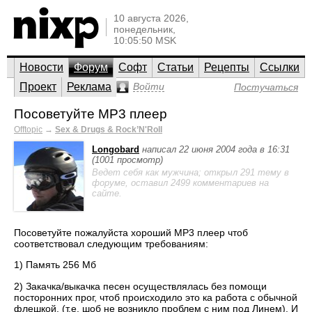
10 августа 2026,
понедельник,
10:05:50 MSK
Новости
Форум
Софт
Статьи
Рецепты
Ссылки
Проект
Реклама
Войти
Постучаться
Посоветуйте MP3 плеер
Offtopic
→
Sex & Drugs & Rock’N'Roll
Longobard
написал 22 июня 2004 года в 16:31
(1001 просмотр)
Ведет себя как мужчина; открыл 291 тему в
форуме, оставил 2499 комментариев на
сайте.
Посоветуйте пожалуйста хороший MP3 плеер чтоб
соответствовал следующим требованиям:
1) Память 256 Мб
2) Закачка/выкачка песен осуществлялась без помощи
посторонних прог, чтоб происходило это ка работа с обычной
флешкой. (т.е. шоб не возникло проблем с ним под Линем). И