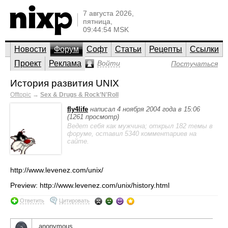
7 августа 2026,
пятница,
09:44:54 MSK
Новости
Форум
Софт
Статьи
Рецепты
Ссылки
Проект
Реклама
Войти
Постучаться
История развития UNIX
Offtopic
→
Sex & Drugs & Rock’N'Roll
fly4life
написал 4 ноября 2004 года в 15:06
(1261 просмотр)
Ведет себя как мужчина; открыл 182 темы в
форуме, оставил 5340 комментариев на
сайте.
http://www.levenez.com/unix/
Preview: http://www.levenez.com/unix/history.html
Ответить
Цитировать
anonymous