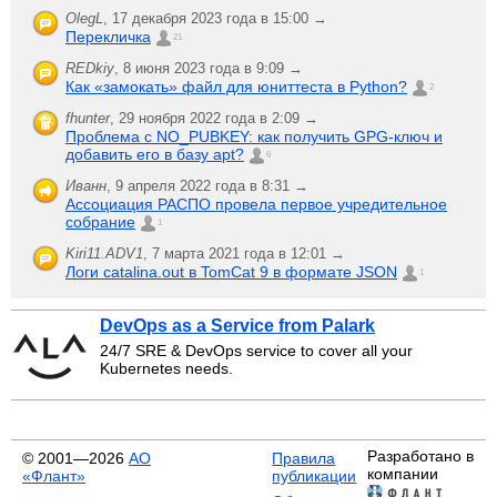
OlegL
,
17 декабря 2023 года в 15:00 →
Перекличка
21
REDkiy
,
8 июня 2023 года в 9:09 →
Как «замокать» файл для юниттеста в Python?
2
fhunter
,
29 ноября 2022 года в 2:09 →
Проблема с NO_PUBKEY: как получить GPG-ключ и
добавить его в базу apt?
6
Иванн
,
9 апреля 2022 года в 8:31 →
Ассоциация РАСПО провела первое учредительное
собрание
1
Kiri11.ADV1
,
7 марта 2021 года в 12:01 →
Логи catalina.out в TomCat 9 в формате JSON
1
DevOps as a Service from Palark
24/7 SRE & DevOps service to cover all your
Kubernetes needs.
Разработано в
© 2001—2026
АО
Правила
компании
«Флант»
публикации