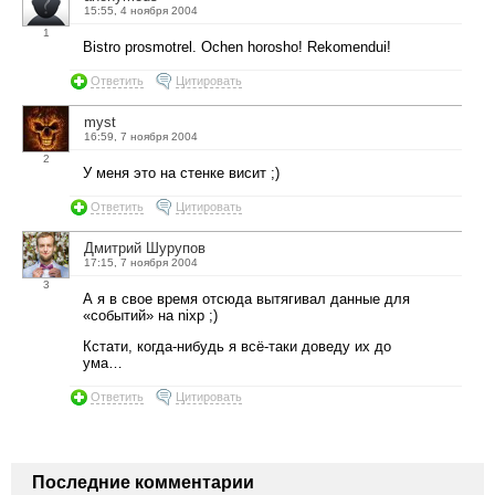
15:55, 4 ноября 2004
1
Bistro prosmotrel. Ochen horosho! Rekomendui!
Ответить
Цитировать
myst
16:59, 7 ноября 2004
2
У меня это на стенке висит ;)
Ответить
Цитировать
Дмитрий Шурупов
17:15, 7 ноября 2004
3
А я в свое время отсюда вытягивал данные для
«событий» на nixp ;)
Кстати, когда-нибудь я всё-таки доведу их до
ума…
Ответить
Цитировать
Последние комментарии