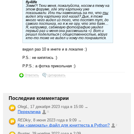
fly4life
Ээмм?! Ткни меня, пожалуйста, носом в тему на
этом форуме, где эту картинку уже
показывали. Или ты намекаешь на то, что
ты
видел эту картинку год назад? Дык, я тоже
много чего видел из того, что постят тут, до
самого постинга, но я ж не ору, что это баян…
Я, например, сабжевую фотографию увидел
первый раз и меня она рассмешила =). Вот и
решил поделиться с общественностью, вдруг
кто-то тоже не видел и кому-то понравится.
видел раз 10 в инете и в локалке :)
P.S.: не кипятись :)
P.P.S.: а фотка прикольная :)
Ответить
Цитировать
Последние комментарии
OlegL
,
17 декабря 2023 года в 15:00 →
Перекличка
21
REDkiy
,
8 июня 2023 года в 9:09 →
Как «замокать» файл для юниттеста в Python?
2
fhunter
,
29 ноября 2022 года в 2:09 →