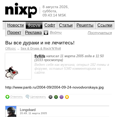
8 августа 2026,
суббота,
09:43:14 MSK
Новости
Форум
Софт
Статьи
Рецепты
Ссылки
Проект
Реклама
Войти
Постучаться
Вы все дураки и не лечитесь!
Offtopic
→
Sex & Drugs & Rock’N'Roll
fly4life
написал 11 марта 2005 года в 11:50
(1033 просмотра)
Ведет себя как мужчина; открыл 182 темы в
форуме, оставил 5340 комментариев на
сайте.
http://www.panb.ru/2004-09/2004-09-24-novodvorskaya.jpg
Ответить
Цитировать
Longobard
20:49, 11 марта 2005