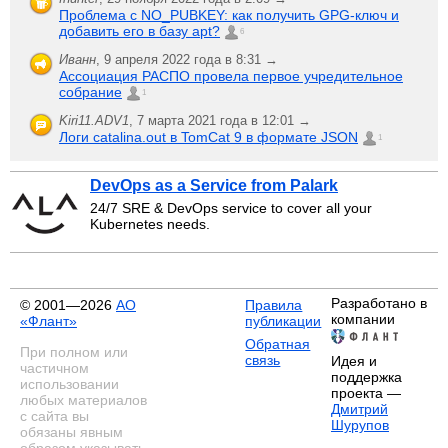
Проблема с NO_PUBKEY: как получить GPG-ключ и
добавить его в базу apt?
6
Иванн
,
9 апреля 2022 года в 8:31 →
Ассоциация РАСПО провела первое учредительное
собрание
1
Kiri11.ADV1
,
7 марта 2021 года в 12:01 →
Логи catalina.out в TomCat 9 в формате JSON
1
DevOps as a Service from Palark
24/7 SRE & DevOps service to cover all your
Kubernetes needs.
Разработано в
© 2001—2026
АО
Правила
компании
«Флант»
публикации
Обратная
При полном или
связь
Идея и
частичном
поддержка
использовании
проекта —
любых материалов
Дмитрий
с сайта вы
Шурупов
обязаны явным
образом указывать