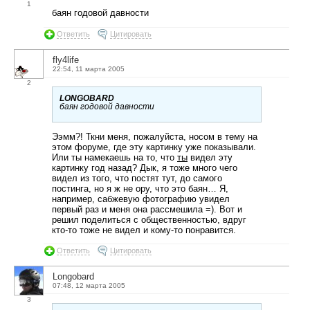
1
баян годовой давности
Ответить
Цитировать
fly4life
22:54, 11 марта 2005
2
LONGOBARD
баян годовой давности
Ээмм?! Ткни меня, пожалуйста, носом в тему на
этом форуме, где эту картинку уже показывали.
Или ты намекаешь на то, что
ты
видел эту
картинку год назад? Дык, я тоже много чего
видел из того, что постят тут, до самого
постинга, но я ж не ору, что это баян… Я,
например, сабжевую фотографию увидел
первый раз и меня она рассмешила =). Вот и
решил поделиться с общественностью, вдруг
кто-то тоже не видел и кому-то понравится.
Ответить
Цитировать
Longobard
07:48, 12 марта 2005
3