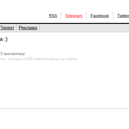
RSS
Telegram
Facebook
Twitte
Проект
Реклама
 :)
083 просмотра)
уме, оставил 2499 комментариев на сайте.