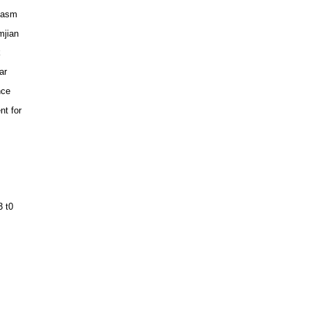
siasm
mjian
k
ar
nce
nt for
3 t0