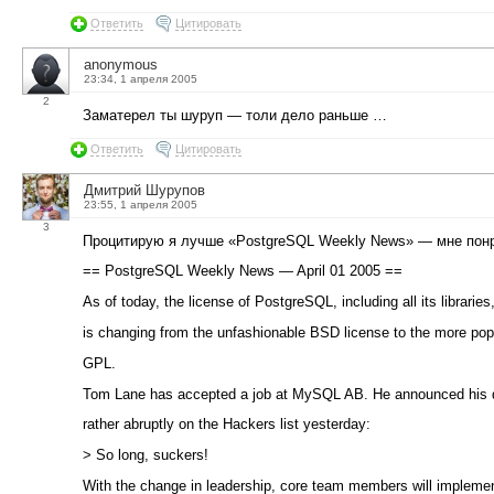
Ответить
Цитировать
anonymous
23:34, 1 апреля 2005
2
Заматерел ты шуруп — толи дело раньше …
Ответить
Цитировать
Дмитрий Шурупов
23:55, 1 апреля 2005
3
Процитирую я лучше «PostgreSQL Weekly News» — мне пон
== PostgreSQL Weekly News — April 01 2005 ==
As of today, the license of PostgreSQL, including all its libraries
is changing from the unfashionable BSD license to the more pop
GPL.
Tom Lane has accepted a job at MySQL AB. He announced his 
rather abruptly on the Hackers list yesterday:
> So long, suckers!
With the change in leadership, core team members will impleme