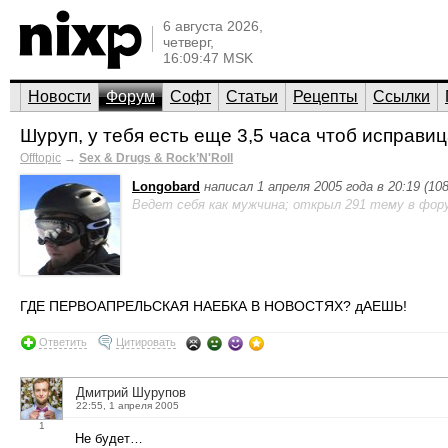
6 августа 2026,
четверг,
16:09:47 MSK
Новости
Форум
Софт
Статьи
Рецепты
Ссылки
Шуруп, у тебя есть еще 3,5 часа чтоб исправица
Offtopic
→
Sex & Drugs & Rock’N'Roll
Longobard
написал 1 апреля 2005 года в 20:19 (1
Ведет себя как мужчина; открыл 291 тему в фор
ГДЕ ПЕРВОАПРЕЛЬСКАЯ НАЕБКА В НОВОСТЯХ? дАЕШЬ!
Ответить
Цитировать
Дмитрий Шурупов
22:55, 1 апреля 2005
1
Не будет…