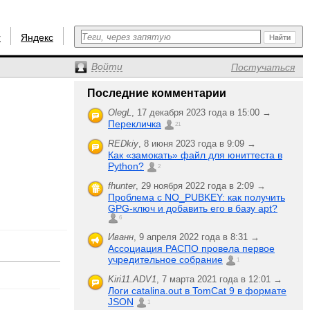
r
Яндекс
Войти
Постучаться
Последние комментарии
OlegL
,
17 декабря 2023 года в 15:00 →
Перекличка
21
REDkiy
,
8 июня 2023 года в 9:09 →
Как «замокать» файл для юниттеста в
Python?
2
fhunter
,
29 ноября 2022 года в 2:09 →
Проблема с NO_PUBKEY: как получить
GPG-ключ и добавить его в базу apt?
6
Иванн
,
9 апреля 2022 года в 8:31 →
Ассоциация РАСПО провела первое
учредительное собрание
1
Kiri11.ADV1
,
7 марта 2021 года в 12:01 →
Логи catalina.out в TomCat 9 в формате
JSON
1