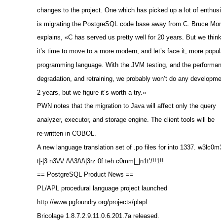
changes to the project. One which has picked up a lot of enthu
is migrating the PostgreSQL code base away from C. Bruce Mo
explains, «C has served us pretty well for 20 years. But we thin
it’s time to move to a more modern, and let’s face it, more popul
programming language. With the JVM testing, and the performa
degradation, and retraining, we probably won’t do any developme
2 years, but we figure it’s worth a try.»
PWN notes that the migration to Java will affect only the query
analyzer, executor, and storage engine. The client tools will be
re-written in COBOL.
A new language translation set of .po files for into 1337. w3lc0m
t|-|3 n3\/\/ /\/\3/\/\|3rz 0f teh c0mm|_|n1t’/!!1!!
== PostgreSQL Product News ==
PL/APL procedural language project launched
http://www.pgfoundry.org/projects/plapl
Bricolage 1.8.7.2.9.11.0.6.201.7a released.