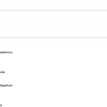
равилось.
,
ular
departure
nt