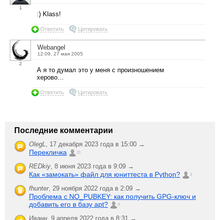
1
:) Klass!
Ответить
Цитировать
Webangel
12:09, 27 мая 2005
2
А я то думал это у меня с произношением
херово…
Ответить
Цитировать
Последние комментарии
OlegL
,
17 декабря 2023 года в 15:00 →
Перекличка
21
REDkiy
,
8 июня 2023 года в 9:09 →
Как «замокать» файл для юниттеста в Python?
2
fhunter
,
29 ноября 2022 года в 2:09 →
Проблема с NO_PUBKEY: как получить GPG-ключ и
добавить его в базу apt?
6
Иванн
,
9 апреля 2022 года в 8:31 →