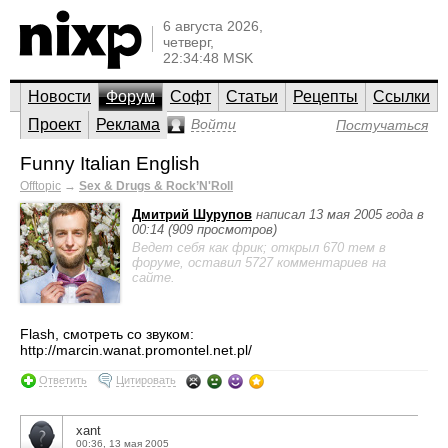
6 августа 2026,
четверг,
22:34:48 MSK
Новости
Форум
Софт
Статьи
Рецепты
Ссылки
Проект
Реклама
Войти
Постучаться
Funny Italian English
Offtopic
→
Sex & Drugs & Rock’N'Roll
Дмитрий Шурупов
написал 13 мая 2005 года в
00:14 (909 просмотров)
Ведет себя как фрик; открыл 670 тем в
форуме, оставил 5727 комментариев на
сайте.
Flash, смотреть со звуком:
http://marcin.wanat.promontel.net.pl/
Ответить
Цитировать
xant
00:36, 13 мая 2005