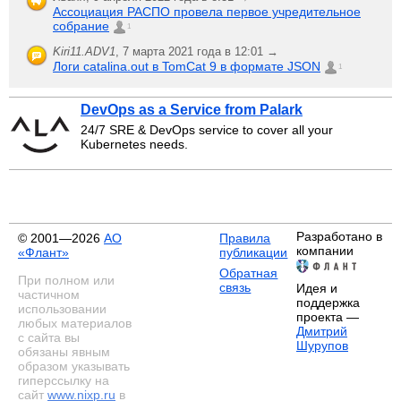
Ассоциация РАСПО провела первое учредительное
собрание
1
Kiri11.ADV1
,
7 марта 2021 года в 12:01 →
Логи catalina.out в TomCat 9 в формате JSON
1
DevOps as a Service from Palark
24/7 SRE & DevOps service to cover all your
Kubernetes needs.
Разработано в
© 2001—2026
АО
Правила
компании
«Флант»
публикации
Обратная
При полном или
связь
Идея и
частичном
поддержка
использовании
проекта —
любых материалов
Дмитрий
с сайта вы
Шурупов
обязаны явным
образом указывать
гиперссылку на
сайт
www.nixp.ru
в