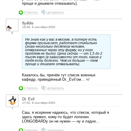
проще и дешевле отмазывать).
Ответить
Цитировать
fly4life
16:46, 9 сентября 2005
6
Не знаю как у вас в москве, в питере есть
фирма призыв.нет, работает стабильно
(знаю несколько десятков человек,
отмазанных черех эту фирму, ни у кого
проблем не было). Цена сейчас — от 1,5 до 2
тысяч евро (в зависимости от того, какие у
тебя есть болезни. Чем их больше — тем
проще и дешевле отмазывать).
Казалось бы, причём тут список военных
кафедр, приведённый Dr._Evil’ом… =/
Ответить
Цитировать
Dr. Evil
17:02, 9 сентября 2005
7
Саш, я искренне надеюсь, что список, который я
здесь привел, кому-то будет полезен.
LONGOBARDу он не нужен — ну и ладно…
Ответить
Цитировать