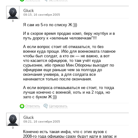
Gluck
09:15, 16 сентября 2005
8
Я сам из 5-го по списку Ж:)))
И в скорое время продаю комп, беру ноутбук и в
путь дорогу к «зеленым человечкам"!!!
А если вопрос стоит об отмазаться, то без
военки куда проще. Ибо для военкомата главное
чтобы был солдат, а кто он — не важно, а вот
что касается офицеров, то там учёт куда
сурьезнее, ибо приказ Мин.Обороны выходит по
офицерам еще раньше чем за полгода до
окончания универа, а для солдата все
начинается только после окончания.
А если вопроса отмазываться не стоит, то тогда
лучше конечно с военкой, хоть и на 2 года, но
зато с буком Ж:)))
Ответить
Цитировать
Gluck
09:21, 16 сентября 2005
9
Конечно есть такая инфа, что с этих вузов с
2008-го года офицеры сразу будут идти в запас и