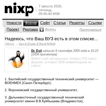
7 августа 2026,
пятница,
09:40:40 MSK
Новости
Форум
Софт
Статьи
Рецепты
Ссылки
Проект
Реклама
Войти
Постучаться
Надеюсь, что Ваш ВУЗ есть в этом списке...
Offtopic
→
Sex & Drugs & Rock’N'Roll
Dr. Evil
написал 9 сентября 2005 года в 10:23
(1004 просмотра)
Ведет себя как мужчина; открыл 578 тем в
форуме, оставил 3008 комментариев на
сайте.
1. Балтийский государственный технический университет —
ВОЕНМЕХ (Санкт-Петербург);
2. Воронежский государственный университет;
3. Дальневосточный государственный технический
университет имени В.В.Куйбышева (Владивосток);