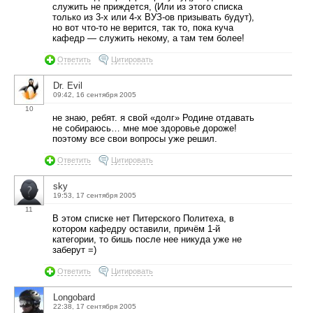
служить не приждется, (Или из этого списка
только из 3-х или 4-х ВУЗ-ов призывать будут),
но вот что-то не верится, так то, пока куча
кафедр — служить некому, а там тем более!
Ответить
Цитировать
Dr. Evil
09:42, 16 сентября 2005
10
не знаю, ребят. я свой «долг» Родине отдавать
не собираюсь… мне мое здоровье дороже!
поэтому все свои вопросы уже решил.
Ответить
Цитировать
sky
19:53, 17 сентября 2005
11
В этом списке нет Питерского Политеха, в
котором кафедру оставили, причём 1-й
категории, то бишь после нее никуда уже не
заберут =)
Ответить
Цитировать
Longobard
22:38, 17 сентября 2005