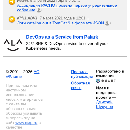
Иванн
,
9 апреля 2022 года в 8:31 →
Ассоциация РАСПО провела первое учредительное
собрание
1
Kiri11.ADV1
,
7 марта 2021 года в 12:01 →
Логи catalina.out в TomCat 9 в формате JSON
1
DevOps as a Service from Palark
24/7 SRE & DevOps service to cover all your
Kubernetes needs.
Разработано в
© 2001—2026
АО
Правила
компании
«Флант»
публикации
Обратная
При полном или
связь
Идея и
частичном
поддержка
использовании
проекта —
любых материалов
Дмитрий
с сайта вы
Шурупов
обязаны явным
образом указывать
гиперссылку на
сайт
www.nixp.ru
в
качестве