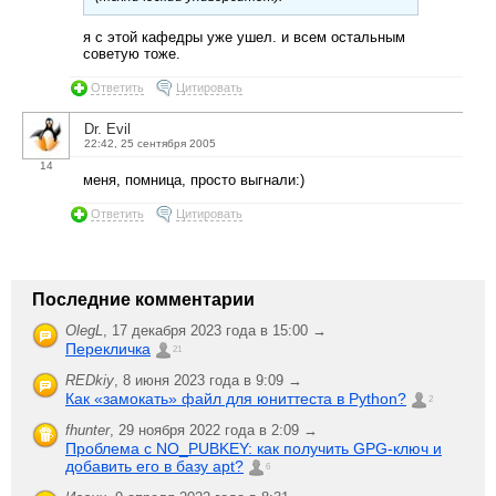
я с этой кафедры уже ушел. и всем остальным
советую тоже.
Ответить
Цитировать
Dr. Evil
22:42, 25 сентября 2005
14
меня, помница, просто выгнали:)
Ответить
Цитировать
Последние комментарии
OlegL
,
17 декабря 2023 года в 15:00 →
Перекличка
21
REDkiy
,
8 июня 2023 года в 9:09 →
Как «замокать» файл для юниттеста в Python?
2
fhunter
,
29 ноября 2022 года в 2:09 →
Проблема с NO_PUBKEY: как получить GPG-ключ и
добавить его в базу apt?
6