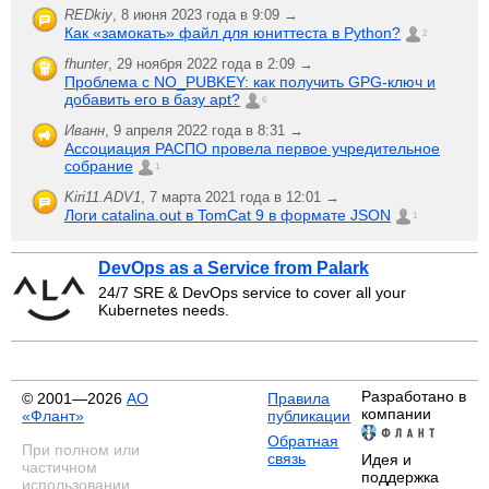
REDkiy
,
8 июня 2023 года в 9:09 →
Как «замокать» файл для юниттеста в Python?
2
fhunter
,
29 ноября 2022 года в 2:09 →
Проблема с NO_PUBKEY: как получить GPG-ключ и
добавить его в базу apt?
6
Иванн
,
9 апреля 2022 года в 8:31 →
Ассоциация РАСПО провела первое учредительное
собрание
1
Kiri11.ADV1
,
7 марта 2021 года в 12:01 →
Логи catalina.out в TomCat 9 в формате JSON
1
DevOps as a Service from Palark
24/7 SRE & DevOps service to cover all your
Kubernetes needs.
Разработано в
© 2001—2026
АО
Правила
компании
«Флант»
публикации
Обратная
При полном или
связь
Идея и
частичном
поддержка
использовании