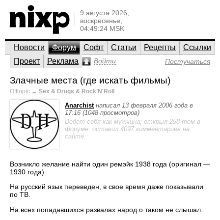
9 августа 2026,
воскресенье,
04:49:24 MSK
Новости
Форум
Софт
Статьи
Рецепты
Ссылки
Проект
Реклама
Войти
Постучаться
Злачные места (где искать фильмы)
Offtopic
→
Sex & Drugs & Rock’N'Roll
Anarchist
написал 13 февраля 2006 года в
17:16 (1048 просмотров)
Ведет себя как мужчина; открыл 258 тем в
форуме, оставил 4097 комментариев на
сайте.
Возникло желание найти один ремэйк 1938 года (оригинал —
1930 года).
На русский язык переведен, в свое время даже показывали
по ТВ.
На всех попадавшихся развалах народ о таком не слышал.