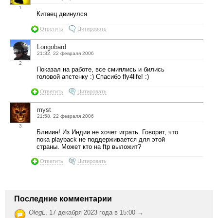
1
Китаец двинулся
Ответить
Цитировать
Longobard
21:32, 22 февраля 2006
2
Показал на работе, все смиялись и бились
головой апстенку :) Спасибо fly4life! :)
Ответить
Цитировать
myst
21:58, 22 февраля 2006
3
Блииин! Из Индии не хочет играть. Говорит, что
пока playback не поддерживается для этой
страны. Может кто на ftp выложит?
Ответить
Цитировать
Последние комментарии
OlegL
,
17 декабря 2023 года в 15:00 →