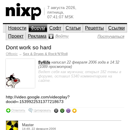
7 августа 2026,
пятница,
07:41:07 MSK
Новости
Форум
Софт
Статьи
Рецепты
Ссылки
Проект
Реклама
Войти
Постучаться
Dont work so hard
Offtopic
→
Sex & Drugs & Rock’N'Roll
fly4life
написал 22 февраля 2006 года в 14:32
(1089 просмотров)
Ведет себя как мужчина; открыл 182 темы в
форуме, оставил 5340 комментариев на
сайте.
http://video.google.com/videoplay?
docid=-1539922531377218673
Ответить
Цитировать
Master
14:49, 22 февраля 2006