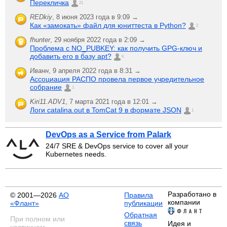
Перекличка
21
REDkiy
,
8 июня 2023 года в 9:09 →
Как «замокать» файл для юниттеста в Python?
2
fhunter
,
29 ноября 2022 года в 2:09 →
Проблема с NO_PUBKEY: как получить GPG-ключ и
добавить его в базу apt?
6
Иванн
,
9 апреля 2022 года в 8:31 →
Ассоциация РАСПО провела первое учредительное
собрание
1
Kiri11.ADV1
,
7 марта 2021 года в 12:01 →
Логи catalina.out в TomCat 9 в формате JSON
1
DevOps as a Service from Palark
24/7 SRE & DevOps service to cover all your
Kubernetes needs.
Разработано в
© 2001—2026
АО
Правила
компании
«Флант»
публикации
Обратная
При полном или
связь
Идея и