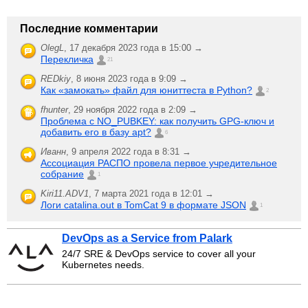
Последние комментарии
OlegL
,
17 декабря 2023 года в 15:00 →
Перекличка
21
REDkiy
,
8 июня 2023 года в 9:09 →
Как «замокать» файл для юниттеста в Python?
2
fhunter
,
29 ноября 2022 года в 2:09 →
Проблема с NO_PUBKEY: как получить GPG-ключ и
добавить его в базу apt?
6
Иванн
,
9 апреля 2022 года в 8:31 →
Ассоциация РАСПО провела первое учредительное
собрание
1
Kiri11.ADV1
,
7 марта 2021 года в 12:01 →
Логи catalina.out в TomCat 9 в формате JSON
1
DevOps as a Service from Palark
24/7 SRE & DevOps service to cover all your
Kubernetes needs.