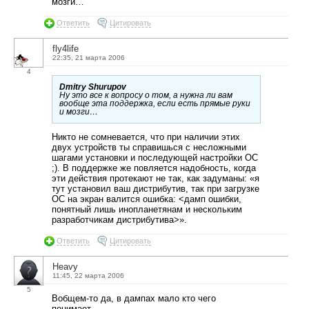
мозги…
Ответить
Цитировать
fly4life
22:35, 21 марта 2006
4
Dmitry Shurupov
Ну это все к вопросу о том, а нужна ли вам
вообще эта поддержка, если есть прямые руки
и мозги…
Никто не сомневается, что при наличии этих
двух устройств ты справишься с несложными
шагами установки и последующей настройки ОС
;). В поддержке же повляется надобность, когда
эти действия протекают не так, как задуманы: «я
тут установил ваш дистрибутив, так при загрузке
ОС на экран валится ошибка: <дамп ошибки,
понятный лишь инопланетянам и нескольким
разработчикам дистрибутива>».
Ответить
Цитировать
Heavy
11:45, 22 марта 2006
5
Вобщем-то да, в дампах мало кто чего
понимает…