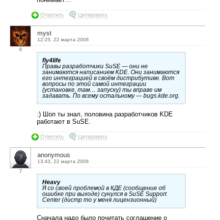
Ответить
Цитировать
myst
12:25, 22 марта 2006
6
fly4life
Правы разработчики SuSE — они не
занимаются написанием KDE. Они занимаются
его интеграцией в своём дистрибутиве. Вот
вопросы по этой самой интеграции
(установке, там… запуску) ты вправе им
задавать. По всему остальному — bugs.kde.org.
:) Шоп ты знал, половина разработчиков KDE
работают в SuSE.
Ответить
Цитировать
anonymous
13:43, 22 марта 2006
7
Heavy
Я со своей проблемой в КДЕ (сообщение об
ошибке при выходе) сунулся в SuSE Support
Center (дистр то у меня лицензионный)
Сначала надо было почитать соглашение о