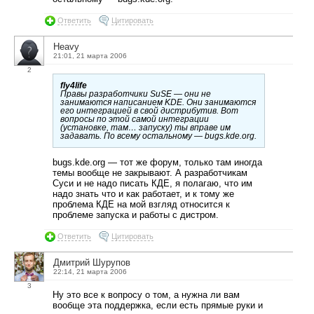
Ответить
Цитировать
Heavy
21:01, 21 марта 2006
2
fly4life
Правы разработчики SuSE — они не
занимаются написанием KDE. Они занимаются
его интеграцией в свой дистрибутив. Вот
вопросы по этой самой интеграции
(установке, там… запуску) ты вправе им
задавать. По всему остальному — bugs.kde.org.
bugs.kde.org — тот же форум, только там иногда
темы вообще не закрывают. А разработчикам
Суси и не надо писать КДЕ, я полагаю, что им
надо знать что и как работает, и к тому же
проблема КДЕ на мой взгляд относится к
проблеме запуска и работы с дистром.
Ответить
Цитировать
Дмитрий Шурупов
22:14, 21 марта 2006
3
Ну это все к вопросу о том, а нужна ли вам
вообще эта поддержка, если есть прямые руки и