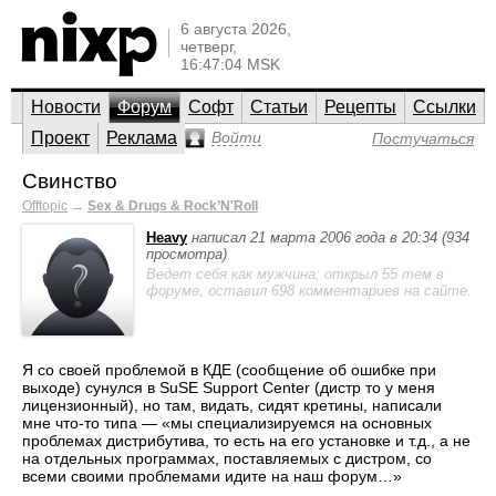
6 августа 2026,
четверг,
16:47:04 MSK
Новости
Форум
Софт
Статьи
Рецепты
Ссылки
Проект
Реклама
Войти
Постучаться
Свинство
Offtopic
→
Sex & Drugs & Rock’N'Roll
Heavy
написал 21 марта 2006 года в 20:34 (934
просмотра)
Ведет себя как мужчина; открыл 55 тем в
форуме, оставил 698 комментариев на сайте.
Я со своей проблемой в КДЕ (сообщение об ошибке при
выходе) сунулся в SuSE Support Center (дистр то у меня
лицензионный), но там, видать, сидят кретины, написали
мне что-то типа — «мы специализируемся на основных
проблемах дистрибутива, то есть на его установке и т.д., а не
на отдельных программах, поставляемых с дистром, со
всеми своими проблемами идите на наш форум…»