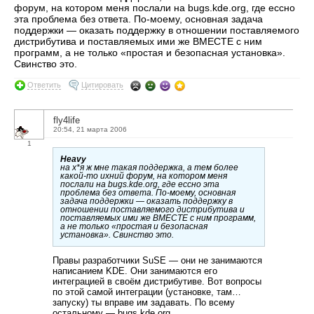
форум, на котором меня послали на bugs.kde.org, где ессно
эта проблема без ответа. По-моему, основная задача
поддержки — оказать поддержку в отношении поставляемого
дистрибутива и поставляемых ими же ВМЕСТЕ с ним
программ, а не только «простая и безопасная установка».
Свинство это.
Ответить
Цитировать
fly4life
20:54, 21 марта 2006
1
Heavy
на х*я ж мне такая поддержка, а тем более
какой-то ихний форум, на котором меня
послали на bugs.kde.org, где ессно эта
проблема без ответа. По-моему, основная
задача поддержки — оказать поддержку в
отношении поставляемого дистрибутива и
поставляемых ими же ВМЕСТЕ с ним программ,
а не только «простая и безопасная
установка». Свинство это.
Правы разработчики SuSE — они не занимаются
написанием KDE. Они занимаются его
интеграцией в своём дистрибутиве. Вот вопросы
по этой самой интеграции (установке, там…
запуску) ты вправе им задавать. По всему
остальному — bugs.kde.org.