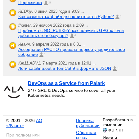
Перекличка
21
REDkiy
,
8 июня 2023 года в 9:09 →
Как «замокать» файл для юниттеста в Python?
2
fhunter
,
29 ноября 2022 года в 2:09 →
Проблема с NO_PUBKEY: как получить GPG-ключ и
добавить его в базу apt?
6
Иванн
,
9 апреля 2022 года в 8:31 →
Ассоциация РАСПО провела первое учредительное
собрание
1
Kiri11.ADV1
,
7 марта 2021 года в 12:01 →
Логи catalina.out в TomCat 9 в формате JSON
1
DevOps as a Service from Palark
24/7 SRE & DevOps service to cover all your
Kubernetes needs.
Разработано в
© 2001—2026
АО
Правила
компании
«Флант»
публикации
Обратная
При полном или
связь
Идея и