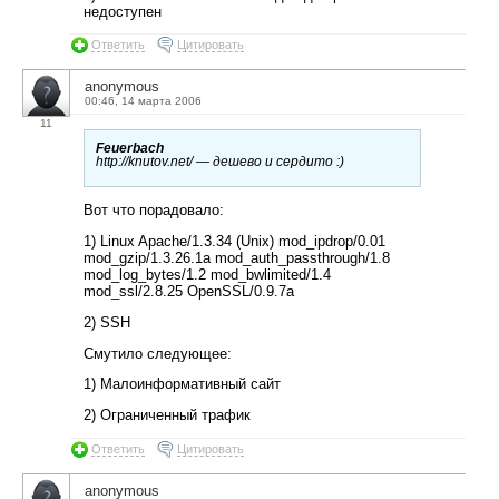
недоступен
Ответить
Цитировать
anonymous
00:46, 14 марта 2006
11
Feuerbach
http://knutov.net/ — дешево и сердито :)
Вот что порадовало:
1) Linux Apache/1.3.34 (Unix) mod_ipdrop/0.01
mod_gzip/1.3.26.1a mod_auth_passthrough/1.8
mod_log_bytes/1.2 mod_bwlimited/1.4
mod_ssl/2.8.25 OpenSSL/0.9.7a
2) SSH
Смутило следующее:
1) Малоинформативный сайт
2) Ограниченный трафик
Ответить
Цитировать
anonymous