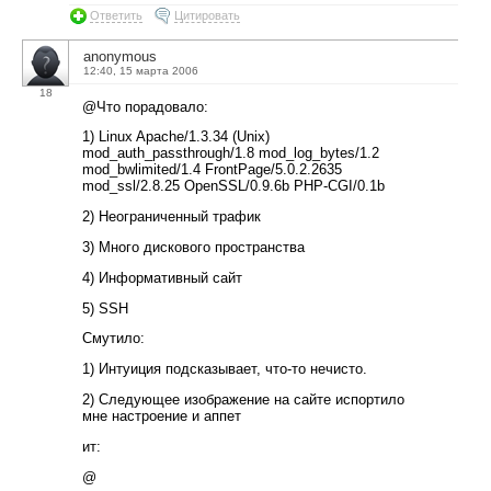
Ответить
Цитировать
anonymous
12:40, 15 марта 2006
18
@Что порадовало:
1) Linux Apache/1.3.34 (Unix)
mod_auth_passthrough/1.8 mod_log_bytes/1.2
mod_bwlimited/1.4 FrontPage/5.0.2.2635
mod_ssl/2.8.25 OpenSSL/0.9.6b PHP-CGI/0.1b
2) Неограниченный трафик
3) Много дискового пространства
4) Информативный сайт
5) SSH
Смутило:
1) Интуиция подсказывает, что-то нечисто.
2) Следующее изображение на сайте испортило
мне настроение и аппет
ит:
@