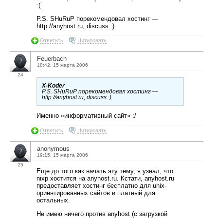
:(
P.S. SHuRuP порекомендовал хостинг —
http://anyhost.ru, discuss :)
Ответить
Цитировать
Feuerbach
18:42, 15 марта 2006
24
X-Koder
P.S. SHuRuP порекомендовал хостинг —
http://anyhost.ru, discuss :)
Именно «информативный сайт» :/
Ответить
Цитировать
anonymous
19:15, 15 марта 2006
25
Еще до того как начать эту тему, я узнал, что
nixp хостится на anyhost.ru. Кстати, anyhost.ru
предоставляет хостинг бесплатно для unix-
ориентированных сайтов и платный для
остальных.
Не имею ничего против anyhost (с загрузкой