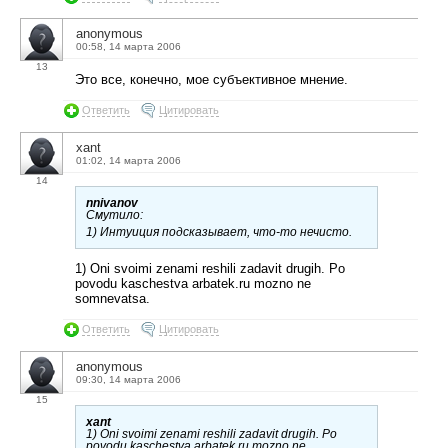
anonymous
00:58, 14 марта 2006
13
Это все, конечно, мое субъективное мнение.
Ответить
Цитировать
xant
01:02, 14 марта 2006
14
nnivanov
Смутило:
1) Интуиция подсказывает, что-то нечисто.
1) Oni svoimi zenami reshili zadavit drugih. Po
povodu kaschestva arbatek.ru mozno ne
somnevatsa.
Ответить
Цитировать
anonymous
09:30, 14 марта 2006
15
xant
1) Oni svoimi zenami reshili zadavit drugih. Po
povodu kaschestva arbatek.ru mozno ne