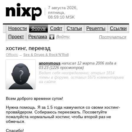
7 августа 2026,
пятница,
08:59:10 MSK
Новости
Форум
Софт
Статьи
Рецепты
Ссылки
Проект
Реклама
Войти
Постучаться
хостинг, переезд
Offtopic
→
Sex & Drugs & Rock’N'Roll
anonymous
написал 12 марта 2006 года в
03:23 (1226 просмотров)
Ведет себя неопределенно; открыл 1814
темы в форуме, оставил 5575 комментариев
на сайте.
Всем доброго времени суток!
Нужна помощь. Я за 1.5 года намучился со своми хостинг-
провайдером. Собираюсь переезжать. Посоветуйте
пожалуйста нормальный хостинг, чтобы второй раз не
обжечься.
Спасибо!