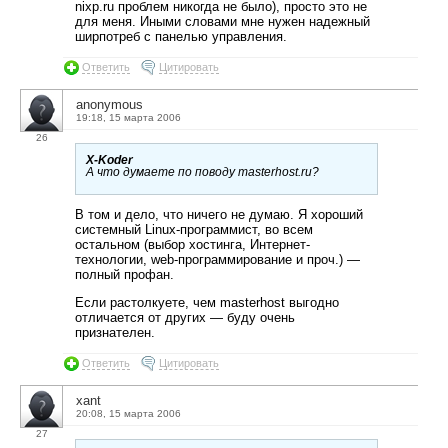
nixp.ru проблем никогда не было), просто это не
для меня. Иными словами мне нужен надежный
ширпотреб с панелью управления.
Ответить
Цитировать
anonymous
19:18, 15 марта 2006
26
X-Koder
А что думаете по поводу masterhost.ru?
В том и дело, что ничего не думаю. Я хороший
системный Linux-программист, во всем
остальном (выбор хостинга, Интернет-
технологии, web-программирование и проч.) —
полный профан.
Если растолкуете, чем masterhost выгодно
отличается от других — буду очень
признателен.
Ответить
Цитировать
xant
20:08, 15 марта 2006
27