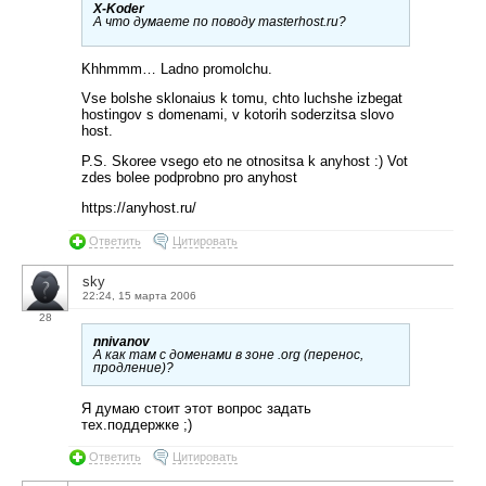
X-Koder
А что думаете по поводу masterhost.ru?
Khhmmm… Ladno promolchu.
Vse bolshe sklonaius k tomu, chto luchshe izbegat
hostingov s domenami, v kotorih soderzitsa slovo
host.
P.S. Skoree vsego eto ne otnositsa k anyhost :) Vot
zdes bolee podprobno pro anyhost
https://anyhost.ru/
Ответить
Цитировать
sky
22:24, 15 марта 2006
28
nnivanov
А как там с доменами в зоне .org (перенос,
продление)?
Я думаю стоит этот вопрос задать
тех.поддержке ;)
Ответить
Цитировать