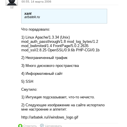
00:55, 14 марта 2006
12
xant
arbatek.ru
Что порадовало:
1) Linux Apache/1.3.34 (Unix)
mod_auth_passthrough/1.8 mod_log_bytes/1.2
mod_bwlimited/1.4 FrontPage/5.0.2.2635
mod_ssl/2.8.25 OpenSSL/0.9.6b PHP-CGI/0.1b
2) Неограниченный трафик
3) Много дискового пространства
4) Информативный сайт
5) SSH
Смутило:
1) Интуиция подсказывает, что-то нечисто.
2) Следующее изображение на сайте испортило
мне настроение и аппетит:
http://arbatek.ru/i/windows_logo.gif
Ответить
Цитировать