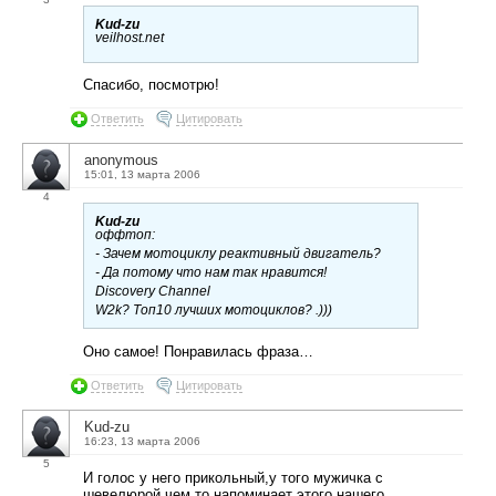
Kud-zu
veilhost.net
Спасибо, посмотрю!
Ответить
Цитировать
anonymous
15:01, 13 марта 2006
4
Kud-zu
оффтоп:
- Зачем мотоциклу реактивный двигатель?
- Да потому что нам так нравится!
Discovery Channel
W2k? Топ10 лучших мотоциклов? .)))
Оно самое! Понравилась фраза…
Ответить
Цитировать
Kud-zu
16:23, 13 марта 2006
5
И голос у него прикольный,у того мужичка с
шевелюрой,чем то напоминает этого,нашего