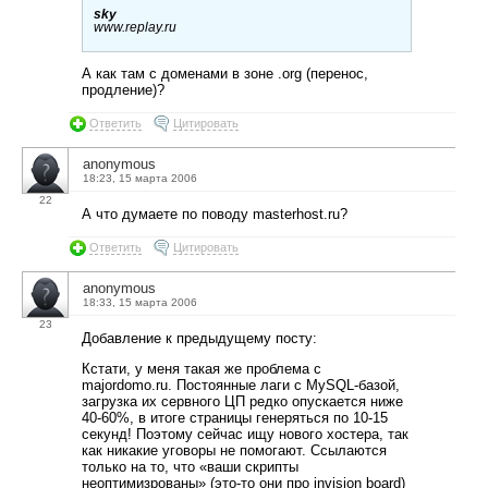
sky
www.replay.ru
А как там с доменами в зоне .org (перенос,
продление)?
Ответить
Цитировать
anonymous
18:23, 15 марта 2006
22
А что думаете по поводу masterhost.ru?
Ответить
Цитировать
anonymous
18:33, 15 марта 2006
23
Добавление к предыдущему посту:
Кстати, у меня такая же проблема с
majordomo.ru. Постоянные лаги с MySQL-базой,
загрузка их сервного ЦП редко опускается ниже
40-60%, в итоге страницы генеряться по 10-15
секунд! Поэтому сейчас ищу нового хостера, так
как никакие уговоры не помогают. Ссылаются
только на то, что «ваши скрипты
неоптимизрованы» (это-то они про invision board)