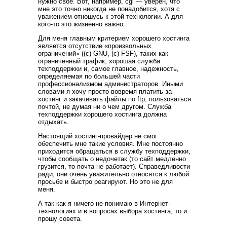
нужно свое. Вот, например, cgi — уверен, что
мне это точно никогда не понадобится, хотя с
уважением отношусь к этой технологии. А для
кого-то это жизненно важно.
Для меня главным критерием хорошего хостинга
является отсутствие «произвольных
ограничений» ((c) GNU, (c) FSF), таких как
ограниченный трафик, хорошая служба
техподдержки и, самое главное, надежность,
определяемая по большей части
профессионализмом администраторов. Иными
словами я хочу просто вовремя платить за
хостинг и закачивать файлы по ftp, пользоваться
почтой, не думая ни о чем другом. Служба
техподдержки хорошего хостинга должна
отдыхать.
Настоящий хостинг-провайдер не смог
обеспечить мне такие условия. Мне постоянно
приходится обращаться в службу техподдержки,
чтобы сообщать о недочетак (то сайт медленно
грузится, то почта не работает). Справедливости
ради, они очень уважительно относятся к любой
просьбе и быстро реагируют. Но это не для
меня.
А так как я ничего не понимаю в Интернет-
технологиях и в вопросах выбора хостинга, то и
прошу совета.