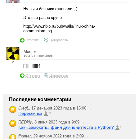
1
Ну вы и баянчик откопали ;-)
Это все равно круче:
http://www.nixp.ru/pub/walls/linux-china-
communism.jpg
Ответить
Цитировать
Master
10:37, 8 июня 2006
2
[:|||||||||||||:]
Ответить
Цитировать
Последние комментарии
OlegL
,
17 декабря 2023 года в 15:00 →
Перекличка
21
REDkiy
,
8 июня 2023 года в 9:09 →
Как «замокать» файл для юниттеста в Python?
2
fhunter
,
29 ноября 2022 года в 2:09 →