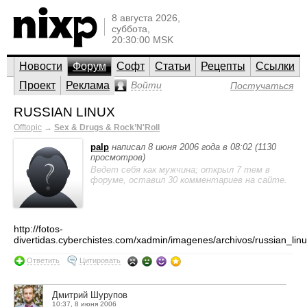
8 августа 2026,
суббота,
20:30:00 MSK
Новости
Форум
Софт
Статьи
Рецепты
Ссылки
Проект
Реклама
Войти
Постучаться
RUSSIAN LINUX
Offtopic
→
Sex & Drugs & Rock’N'Roll
palp
написал 8 июня 2006 года в 08:02 (1130
просмотров)
Ведет себя как мужчина; открыл 7 тем в
форуме, оставил 30 комментариев на сайте.
http://fotos-
divertidas.cyberchistes.com/xadmin/imagenes/archivos/russian_linu
Ответить
Цитировать
Дмитрий Шурупов
10:37, 8 июня 2006