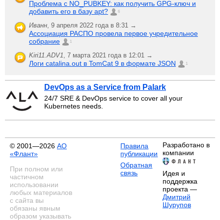
Проблема с NO_PUBKEY: как получить GPG-ключ и
добавить его в базу apt?
6
Иванн
,
9 апреля 2022 года в 8:31 →
Ассоциация РАСПО провела первое учредительное
собрание
1
Kiri11.ADV1
,
7 марта 2021 года в 12:01 →
Логи catalina.out в TomCat 9 в формате JSON
1
DevOps as a Service from Palark
24/7 SRE & DevOps service to cover all your
Kubernetes needs.
Разработано в
© 2001—2026
АО
Правила
компании
«Флант»
публикации
Обратная
При полном или
связь
Идея и
частичном
поддержка
использовании
проекта —
любых материалов
Дмитрий
с сайта вы
Шурупов
обязаны явным
образом указывать