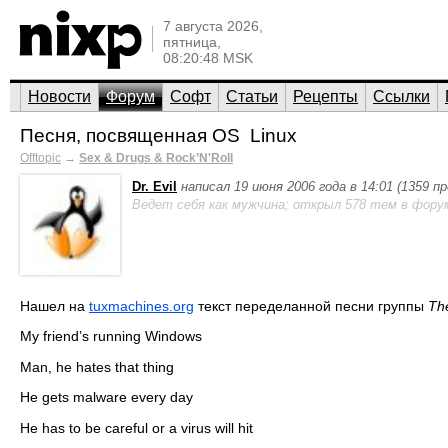
7 августа 2026,
пятница,
08:20:48 MSK
Новости
Форум
Софт
Статьи
Рецепты
Ссылки
Песня, посвященная OS Linux
Offtopic
→
Sex & Drugs & Rock’N'Roll
Dr. Evil
написал 19 июня 2006 года в 14:01 (1359 п
Ведет себя как мужчина; открыл 578 тем в фору
Нашел на
tuxmachines.org
текст переделанной песни группы
Th
My friend’s running Windows
Man, he hates that thing
He gets malware every day
He has to be careful or a virus will hit