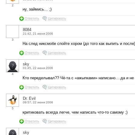
2
ну, займись… ;)
Ответить
Цитировать
8084
21:42, 21 июня 2006
3
На след никсмобе спойте хором (до того как выпить и после)
Ответить
Цитировать
sky
01:45, 22 июня 2006
4
Кто переделывал?? Чё-та с «ажыпками» написано….да и не
Ответить
Цитировать
Dr. Evil
09:57, 22 июня 2006
5
критиковать всегда легче, чем написать что-то самому ;)
Ответить
Цитировать
sky