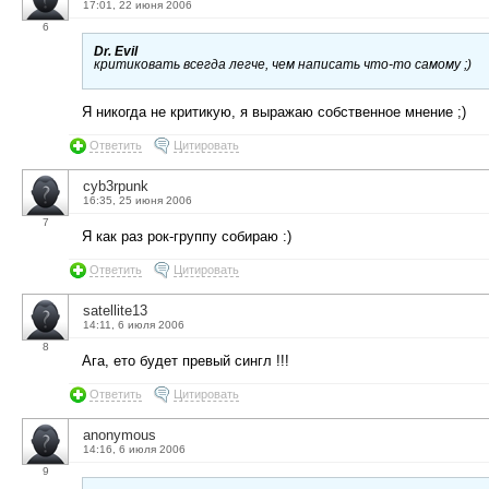
17:01, 22 июня 2006
6
Dr. Evil
критиковать всегда легче, чем написать что-то самому ;)
Я никогда не критикую, я выражаю собственное мнение ;)
Ответить
Цитировать
cyb3rpunk
16:35, 25 июня 2006
7
Я как раз рок-группу собираю :)
Ответить
Цитировать
satellite13
14:11, 6 июля 2006
8
Ага, ето будет превый сингл !!!
Ответить
Цитировать
anonymous
14:16, 6 июля 2006
9