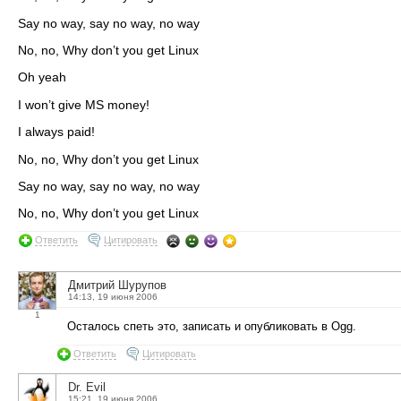
Say no way, say no way, no way
No, no, Why don’t you get Linux
Oh yeah
I won’t give MS money!
I always paid!
No, no, Why don’t you get Linux
Say no way, say no way, no way
No, no, Why don’t you get Linux
Ответить
Цитировать
Дмитрий Шурупов
14:13, 19 июня 2006
1
Осталось спеть это, записать и опубликовать в Ogg.
Ответить
Цитировать
Dr. Evil
15:21, 19 июня 2006