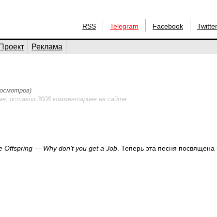
RSS
Telegram
Facebook
Twitte
Проект
Реклама
росмотров)
ме, оставил 3008 комментариев на сайте.
e Offspring — Why don’t you get a Job
. Теперь эта песня посвящена