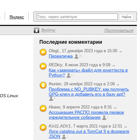
r
Яндекс
Войти
Постучаться
Последние комментарии
OlegL
,
17 декабря 2023 года в 15:00 →
Перекличка
21
REDkiy
,
8 июня 2023 года в 9:09 →
Как «замокать» файл для юниттеста в
Python?
2
fhunter
,
29 ноября 2022 года в 2:09 →
Проблема с NO_PUBKEY: как получить
GPG-ключ и добавить его в базу apt?
OS Linux
:
6
Иванн
,
9 апреля 2022 года в 8:31 →
Ассоциация РАСПО провела первое
учредительное собрание
1
Kiri11.ADV1
,
7 марта 2021 года в 12:01 →
Логи catalina.out в TomCat 9 в формате
JSON
1