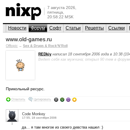
7 августа 2026,
пятница,
20:58:22 MSK
Новости
Форум
Софт
Статьи
Рецепты
Ссылки
www.old-games.ru
Offtopic
→
Sex & Drugs & Rock’N'Roll
REDkiy
написал 18 сентября 2006 года в 10:38 (1
Ведет себя как мужчина; открыл 90 тем в форум
Прикольный ресурс.
Ответить
Цитировать
Code Monkey
17:55, 18 сентября 2006
1
да… я там многое из своего девства нашел :)