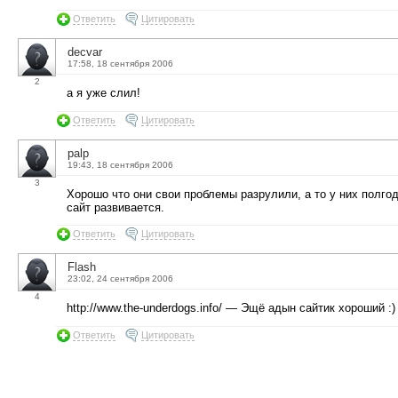
Ответить
Цитировать
decvar
17:58, 18 сентября 2006
2
а я уже слил!
Ответить
Цитировать
palp
19:43, 18 сентября 2006
3
Хорошо что они свои проблемы разрулили, а то у них полгод
сайт развивается.
Ответить
Цитировать
Flash
23:02, 24 сентября 2006
4
http://www.the-underdogs.info/ — Эщё адын сайтик хороший :)
Ответить
Цитировать