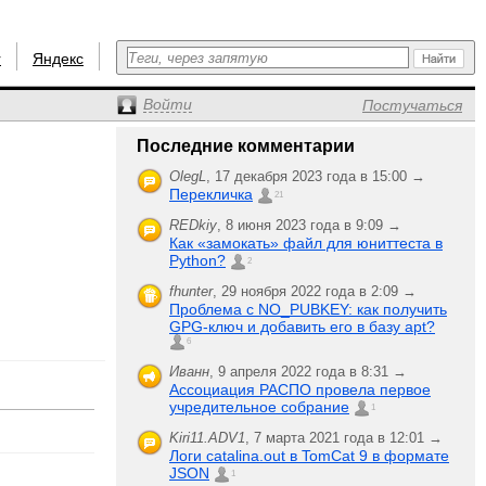
r
Яндекс
Войти
Постучаться
Последние комментарии
OlegL
,
17 декабря 2023 года в 15:00 →
Перекличка
21
REDkiy
,
8 июня 2023 года в 9:09 →
Как «замокать» файл для юниттеста в
Python?
2
fhunter
,
29 ноября 2022 года в 2:09 →
Проблема с NO_PUBKEY: как получить
GPG-ключ и добавить его в базу apt?
6
Иванн
,
9 апреля 2022 года в 8:31 →
Ассоциация РАСПО провела первое
учредительное собрание
1
Kiri11.ADV1
,
7 марта 2021 года в 12:01 →
Логи catalina.out в TomCat 9 в формате
JSON
1