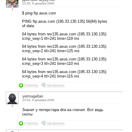
23:30, 8 декабря 2006
1
$ ping ftp.asus.com
PING ftp.asus.com (195.33.130.135) 56(84) bytes
of data.
64 bytes from rev135.asus.com (195.33.130.135):
icmp_seq=1 ttl=241 time=119 ms
64 bytes from rev135.asus.com (195.33.130.135):
icmp_seq=2 ttl=241 time=125 ms
64 bytes from rev135.asus.com (195.33.130.135):
icmp_seq=3 ttl=241 time=110 ms
64 bytes from rev135.asus.com (195.33.130.135):
icmp_seq=4 ttl=241 time=115 ms
Ответить
Цитировать
yetmagellan
23:52, 8 декабря 2006
2
Значит у петерстара dns-ка глючит. Вот ведь
скоты
Ответить
Цитировать