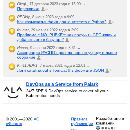
OlegL
,
17 декабря 2023 года в 15:00 →
Перекличка
21
REDkiy
,
8 июня 2023 года в 9:09 →
Как «замокать» файл для юниттеста в Python?
2
fhunter
,
29 ноября 2022 года в 2:09 →
Проблема с NO_PUBKEY: как получить GPG-ключ и
добавить его в базу apt?
6
Иванн
,
9 апреля 2022 года в 8:31 →
Ассоциация РАСПО провела первое учредительное
собрание
1
Kiri11.ADV1
,
7 марта 2021 года в 12:01 →
Логи catalina.out в TomCat 9 в формате JSON
1
DevOps as a Service from Palark
24/7 SRE & DevOps service to cover all your
Kubernetes needs.
Разработано в
© 2001—2026
АО
Правила
компании
«Флант»
публикации