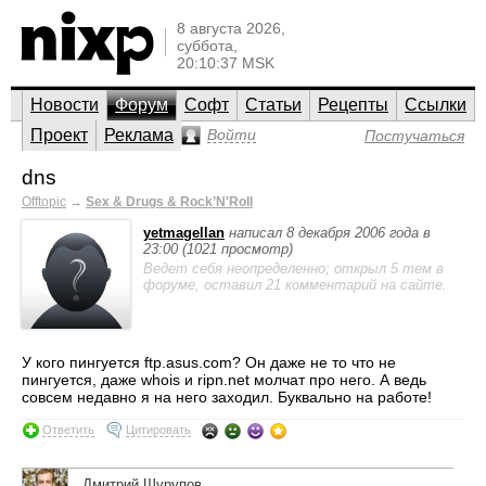
8 августа 2026,
суббота,
20:10:37 MSK
Новости
Форум
Софт
Статьи
Рецепты
Ссылки
Проект
Реклама
Войти
Постучаться
dns
Offtopic
→
Sex & Drugs & Rock’N'Roll
yetmagellan
написал 8 декабря 2006 года в
23:00 (1021 просмотр)
Ведет себя неопределенно; открыл 5 тем в
форуме, оставил 21 комментарий на сайте.
У кого пингуется ftp.asus.com? Он даже не то что не
пингуется, даже whois и ripn.net молчат про него. А ведь
совсем недавно я на него заходил. Буквально на работе!
Ответить
Цитировать
Дмитрий Шурупов