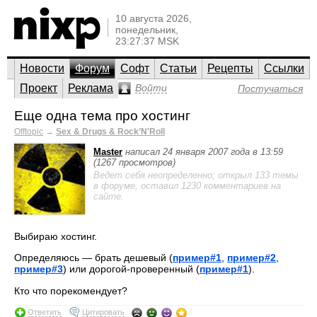
10 августа 2026,
понедельник,
23:27:37 MSK
Новости
Форум
Софт
Статьи
Рецепты
Ссылки
Проект
Реклама
Войти
Постучаться
Еще одна тема про хостинг
Offtopic
→
Sex & Drugs & Rock’N'Roll
Master
написал 24 января 2007 года в 13:59
(1267 просмотров)
Ведет себя неопределенно; открыл 133 темы
в форуме, оставил 1230 комментариев на
сайте.
Выбираю хостинг.
Определяюсь — брать дешевый (
пример#1
,
пример#2
,
пример#3
) или дорогой-проверенный (
пример#1
).
Кто что порекомендует?
Ответить
Цитировать