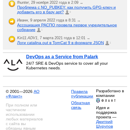
fhunter
,
29 ноября 2022 года в 2:09 →
Проблема с NO_PUBKEY: как получить GPG-ключ и
добавить его в базу apt?
6
Иванн
,
9 апреля 2022 года в 8:31 →
Ассоциация РАСПО провела первое учредительное
собрание
1
Kiri11.ADV1
,
7 марта 2021 года в 12:01 →
Логи catalina.out в TomCat 9 в формате JSON
1
DevOps as a Service from Palark
24/7 SRE & DevOps service to cover all your
Kubernetes needs.
Разработано в
© 2001—2026
АО
Правила
компании
«Флант»
публикации
Обратная
При полном или
связь
Идея и
частичном
поддержка
использовании
проекта —
любых материалов
Дмитрий
с сайта вы
Шурупов
обязаны явным