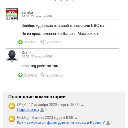
semka
14:34, 24 января 2007
1
Вообще идеально это своё железо или ВДС-ка.
Но из предложенного я бы взял Мастерхост.
Ответить
Цитировать
Kud-zu
06:57, 27 января 2007
2
eroot.org работал там.
Ответить
Цитировать
Последние комментарии
OlegL
,
17 декабря 2023 года в 15:00 →
Перекличка
21
REDkiy
,
8 июня 2023 года в 9:09 →
Как «замокать» файл для юниттеста в Python?
2