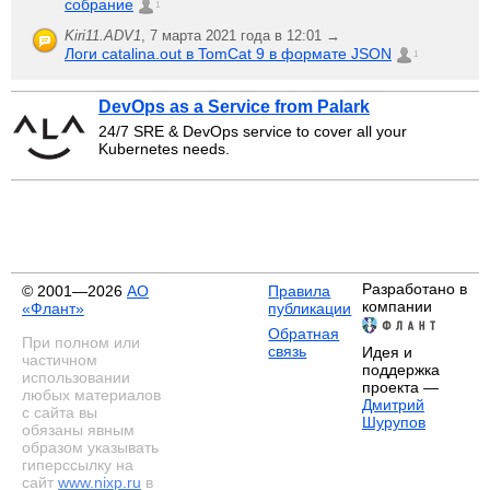
собрание
1
Kiri11.ADV1
,
7 марта 2021 года в 12:01 →
Логи catalina.out в TomCat 9 в формате JSON
1
DevOps as a Service from Palark
24/7 SRE & DevOps service to cover all your
Kubernetes needs.
Разработано в
© 2001—2026
АО
Правила
компании
«Флант»
публикации
Обратная
При полном или
связь
Идея и
частичном
поддержка
использовании
проекта —
любых материалов
Дмитрий
с сайта вы
Шурупов
обязаны явным
образом указывать
гиперссылку на
сайт
www.nixp.ru
в