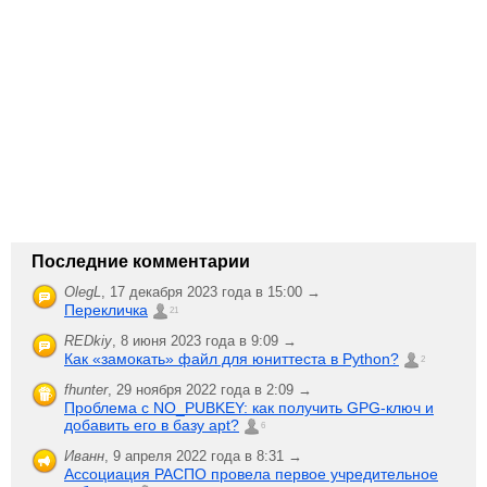
Последние комментарии
OlegL
,
17 декабря 2023 года в 15:00 →
Перекличка
21
REDkiy
,
8 июня 2023 года в 9:09 →
Как «замокать» файл для юниттеста в Python?
2
fhunter
,
29 ноября 2022 года в 2:09 →
Проблема с NO_PUBKEY: как получить GPG-ключ и
добавить его в базу apt?
6
Иванн
,
9 апреля 2022 года в 8:31 →
Ассоциация РАСПО провела первое учредительное