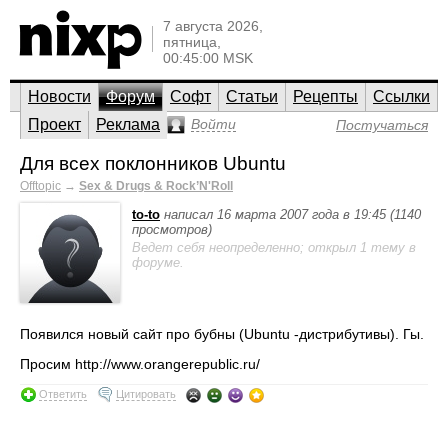
7 августа 2026,
пятница,
00:45:00 MSK
Новости
Форум
Софт
Статьи
Рецепты
Ссылки
Проект
Реклама
Войти
Постучаться
Для всех поклонников Ubuntu
Offtopic
→
Sex & Drugs & Rock’N'Roll
to-to
написал 16 марта 2007 года в 19:45 (1140
просмотров)
Ведет себя неопределенно; открыл 1 тему в
форуме.
Появился новый сайт про бубны (Ubuntu -дистрибутивы). Гы.
Просим http://www.orangerepublic.ru/
Ответить
Цитировать