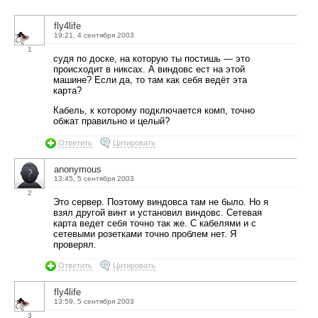
fly4life
19:21, 4 сентября 2003
1
судя по доске, на которую ты постишь — это
происходит в никсах. А виндовс ест на этой
машине? Если да, то там как себя ведёт эта
карта?
Кабель, к которому подключается комп, точно
обжат правильно и целый?
Ответить
Цитировать
anonymous
13:45, 5 сентября 2003
2
Это сервер. Поэтому виндовса там не было. Но я
взял другой винт и установил виндовс. Сетевая
карта ведет себя точно так же. С кабелями и с
сетевыми розетками точно проблем нет. Я
проверял.
Ответить
Цитировать
fly4life
13:59, 5 сентября 2003
3