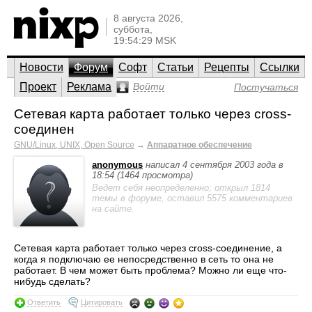
8 августа 2026,
суббота,
19:54:29 MSK
Новости
Форум
Софт
Статьи
Рецепты
Ссылки
Проект
Реклама
Войти
Постучаться
Сетевая карта работает только через cross-
соединен
GNU/Linux, UNIX, Open Source
→
Аппаратное обеспечение
anonymous
написал 4 сентября 2003 года в
18:54 (1464 просмотра)
Ведет себя неопределенно; открыл 1814
темы в форуме, оставил 5575 комментариев
на сайте.
Сетевая карта работает только через cross-соединение, а
когда я подключаю ее непосредственно в сеть то она не
работает. В чем может быть проблема? Можно ли еще что-
нибудь сделать?
Ответить
Цитировать