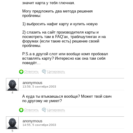
значит карта у тебя глючная.
Могу предложить два метода решения
проблемы:
1) выбросить нафиг карту и купить новую
2) слазить на сайт производителя карты и
посмотреть там в FAQ’ах, траблшутингах и на
форумах (если такие есть) решение своей
проблемы.
P.S.а в другой слот или вообще комп пробовал
вставлять карту? Интересно как она там себя
поведёт…
Ответить
Цитировать
anonymous
13:59, 5 сентября 2003
4
А куда ты втыкаешься вообще? Может твой свич
по другому не умеет?
Ответить
Цитировать
anonymous
14:55, 5 сентября 2003
5