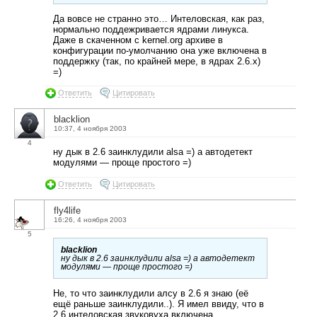
Да вовсе не странно это… Интеловская, как раз,
нормально поддежривается ядрами линукса.
Даже в скаченном с kernel.org архиве в
конфигурации по-умолчанию она уже включена в
поддержку (так, по крайней мере, в ядрах 2.6.х)
=)
Ответить
Цитировать
blacklion
10:37, 4 ноября 2003
4
ну дык в 2.6 заинклудили alsa =) а автодетект
модулями — проще простого =)
Ответить
Цитировать
fly4life
16:26, 4 ноября 2003
5
blacklion
ну дык в 2.6 заинклудили alsa =) а автодетект
модулями — проще простого =)
Не, то что заинклудили алсу в 2.6 я знаю (её
ещё раньше заинклудили..). Я имел ввиду, что в
2.6 интеловская звуковуха включена