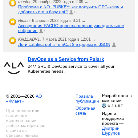
fhunter
,
29 ноября 2022 года в 2:09 →
Проблема с NO_PUBKEY: как получить GPG-ключ и
добавить его в базу apt?
6
Иванн
,
9 апреля 2022 года в 8:31 →
Ассоциация РАСПО провела первое учредительное
собрание
1
Kiri11.ADV1
,
7 марта 2021 года в 12:01 →
Логи catalina.out в TomCat 9 в формате JSON
1
DevOps as a Service from Palark
24/7 SRE & DevOps service to cover all your
Kubernetes needs.
Разработано в
© 2001—2026
АО
Правила
компании
«Флант»
публикации
Обратная
При полном или
связь
Идея и
частичном
поддержка
использовании
проекта —
любых материалов
Дмитрий
с сайта вы
Шурупов
обязаны явным