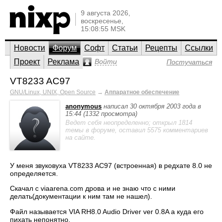
9 августа 2026,
воскресенье,
15:08:55 MSK
Новости
Форум
Софт
Статьи
Рецепты
Ссылки
Проект
Реклама
Войти
Постучаться
VT8233 AC97
GNU/Linux, UNIX, Open Source
→
Аппаратное обеспечение
anonymous
написал 30 октября 2003 года в
15:44 (1332 просмотра)
Ведет себя неопределенно; открыл 1814
темы в форуме, оставил 5575 комментариев
на сайте.
У меня звуковуха VT8233 AC97 (встроенная) в редхате 8.0 не
определяется.
Cкачал с viaarena.com дрова и не знаю что с ними
делать(документации к ним там не нашел).
Файл называется VIA RH8.0 Audio Driver ver 0.8A а куда его
пихать непонятно.