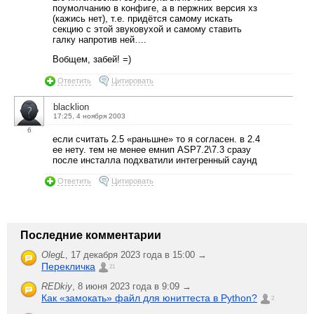
поумолчанию в конфиге, а в пержних версия хз
(кажись нет), т.е. придётся самому искать
секцию с этой звуковухой и самому ставить
галку напротив ней….
Вобщем, забей! =)
Ответить
Цитировать
blacklion
17:25, 4 ноября 2003
6
если считать 2.5 «раньшне» то я согласен. в 2.4
ее нету. тем не менее емнип ASP7.2\7.3 сразу
после инсталла подхватили интегренный саунд
Ответить
Цитировать
Последние комментарии
OlegL
,
17 декабря 2023 года в 15:00 →
Перекличка
21
REDkiy
,
8 июня 2023 года в 9:09 →
Как «замокать» файл для юниттеста в Python?
2