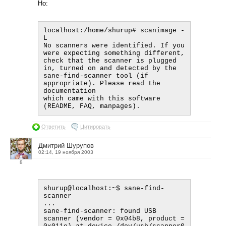
Но:
localhost:/home/shurup# scanimage -
L

No scanners were identified. If you 
were expecting something different,

check that the scanner is plugged 
in, turned on and detected by the

sane-find-scanner tool (if 
appropriate). Please read the 
documentation

which came with this software 
Ответить
Цитировать
Дмитрий Шурупов
02:14, 19 ноября 2003
8
shurup@localhost:~$ sane-find-
scanner

...

sane-find-scanner: found USB 
scanner (vendor = 0x04b8, product = 