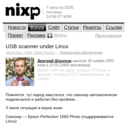
7 августа 2026,
пятница,
14:56:07 MSK
Новости
Форум
Софт
Статьи
Рецепты
Ссылки
Проект
Реклама
Войти
Постучаться
USB scanner under Linux
GNU/Linux, UNIX, Open Source
→
Аппаратное обеспечение
Дмитрий Шурупов
написал 18 ноября 2003
года в 21:01 (1464 просмотра)
Ведет себя как фрик; открыл 670 тем в
форуме, оставил 5727 комментариев на
сайте.
Помнится, тут народ хвастался, что сканнер автоматически
подключался и работал без проблем…
У меня ситуация в корне иная.
Сканнер — Epson Perfection 1660 Photo (поддерживается
Linux)