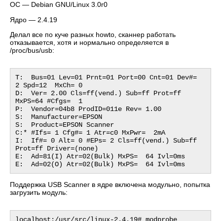
ОС — Debian GNU/Linux 3.0r0
Ядро — 2.4.19
Делал все по куче разных howto, сканнер работать
отказывается, хотя и нормально определяется в
/proc/bus/usb:
T:  Bus=01 Lev=01 Prnt=01 Port=00 Cnt=01 Dev#=  
2 Spd=12  MxCh= 0

D:  Ver= 2.00 Cls=ff(vend.) Sub=ff Prot=ff 
MxPS=64 #Cfgs=  1

P:  Vendor=04b8 ProdID=011e Rev= 1.00

S:  Manufacturer=EPSON

S:  Product=EPSON Scanner

C:* #Ifs= 1 Cfg#= 1 Atr=c0 MxPwr=  2mA

I:  If#= 0 Alt= 0 #EPs= 2 Cls=ff(vend.) Sub=ff 
Prot=ff Driver=(none)

E:  Ad=81(I) Atr=02(Bulk) MxPS=  64 Ivl=0ms

Поддержка USB Scanner в ядре включена модульно, попытка
загрузить модуль:
localhost:/usr/src/linux-2.4.19# modprobe 