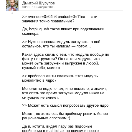
Дмитрий Шурупов
00:02, 19 ноября 2003
2
>> «vendor=0×04b8 product=0×11e» — эти
значения точно правильные?
Да, hotplug usb такое пишет при подключении
сканнера.
>> Нужно сначала модуль загрузить, а всё
остальное, что ты написал — потом…
Какая здесь связь с тем, что модуль вообще по
факту не грузится? Он на то и модуль, что
может быть загружен и выгружен в любой,
нужный тебе, момент.
>> пробовал ли ты включить этот модуль
монолитно в ядро?
Монолитно подключал, и не помогло, а значит,
что опять же время загрузки модуля никак на
ситуацию не влияет.
>> Может есть смысл попробовать другое ядро
Может, но хотелось бы проблему решить более
рациональным способом :)
Да и, кстати, видел пару раз подобные
сообщения в mail-list’ах по поиску в google —