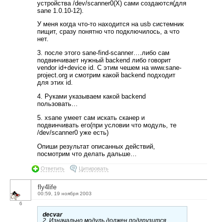
устройства /dev/scanner0(X) сами создаются(для
sane 1.0.10-12).
У меня когда что-то находится на usb системник
пищит, сразу понятно что подключилось, а что
нет.
3. после этого sane-find-scanner….либо сам
подвинчивает нужный backend либо говорит
vendor id+device id. С этим чешем на www.sane-
project.org и смотрим какой backend подходит
для этих id.
4. Руками указываем какой backend
пользовать…
5. xsane умеет сам искать сканер и
подвинчивать его(при условии что модуль, те
/dev/scanner0 уже есть)
Опиши результат описанных действий,
посмотрим что делать дальше…
Ответить
Цитировать
fly4life
00:59, 19 ноября 2003
6
decvar
2. Изначально модуль должен подгрузится