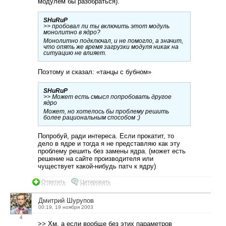
модулем бы разобраться).
SHuRuP
>> пробовал ли ты включить этот модуль
монолитно в ядро?
Монолитно подключал, и не помогло, а значит,
что опять же время загрузки модуля никак на
ситуацию не влияет.
Поэтому и сказал: «танцы с бубном»
SHuRuP
>> Может есть смысл попробовать другое
ядро
Может, но хотелось бы проблему решить
более рациональным способом :)
Попробуй, ради интереса. Если прокатит, то
дело в ядре и тогда я не представляю как эту
проблему решить без замены ядра. (может есть
решение на сайте производителя или
чуществует какой-нибудь патч к ядру)
Ответить
Цитировать
Дмитрий Шурупов
00:19, 19 ноября 2003
4
>> Хм, а если вообще без этих параметров