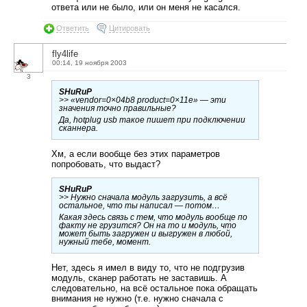
ответа или не было, или он меня не касался.
Ответить
Цитировать
fly4life
00:14, 19 ноября 2003
3
SHuRuP
>> «vendor=0×04b8 product=0×11e» — эти
значения точно правильные?
Да, hotplug usb такое пишет при подключении
сканнера.
Хм, а если вообще без этих параметров
попробовать, что выдаст?
SHuRuP
>> Нужно сначала модуль загрузить, а всё
остальное, что ты написал — потом…
Какая здесь связь с тем, что модуль вообще по
факту не грузится? Он на то и модуль, что
может быть загружен и выгружен в любой,
нужный тебе, момент.
Нет, здесь я имел в виду то, что не подгрузив
модуль, сканер работать не заставишь. А
следовательно, на всё остальное пока обращать
внимания не нужно (т.е. нужно сначала с