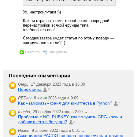
Ух, настроил-таки :))
Как ни странно, помог reboot после очередной
перенастройки всякой ерунды типа
/etc/modules.conf.
Сегодня/завтра будет статья по этому поводу —
зря мучался что ли? :)
Ответить
Цитировать
Последние комментарии
OlegL
,
17 декабря 2023 года в 15:00 →
Перекличка
21
REDkiy
,
8 июня 2023 года в 9:09 →
Как «замокать» файл для юниттеста в Python?
2
fhunter
,
29 ноября 2022 года в 2:09 →
Проблема с NO_PUBKEY: как получить GPG-ключ и
добавить его в базу apt?
6
Иванн
,
9 апреля 2022 года в 8:31 →
Ассоциация РАСПО провела первое учредительное