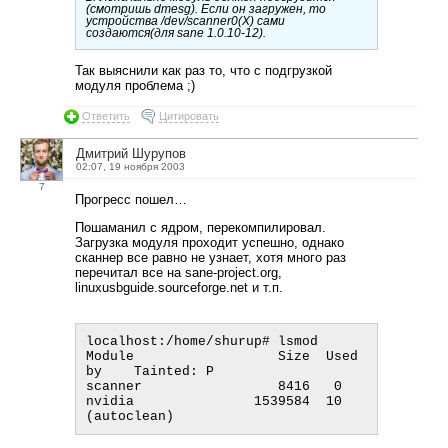
(смотришь dmesg). Если он загружен, то
устройства /dev/scanner0(X) сами
создаются(для sane 1.0.10-12).
Так выяснили как раз то, что с подгрузкой
модуля проблема ;)
Ответить
Цитировать
Дмитрий Шурупов
02:07, 19 ноября 2003
7
Прогресс пошел…
Пошаманил с ядром, перекомпилировал.
Загрузка модуля проходит успешно, однако
сканнер все равно не узнает, хотя много раз
перечитал все на sane-project.org,
linuxusbguide.sourceforge.net и т.п.
localhost:/home/shurup# lsmod

Module                  Size  Used 
by    Tainted: P  

scanner                 8416   0

nvidia               1539584  10  