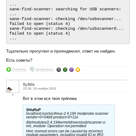
...

sane-find-scanner: searching for USB scanners:

...

sane-find-scanner: checking /dev/usbscanner... 
failed to open (status 4)

sane-find-scanner: checking /dev/usbscanner0... 
failed to open (status 4)

Тщательно прогуглил и прояндексил, ответ не найден.
Есть советы?
Ответить
Цитировать
fly4life
23:38, 18 ноября 2003
1
Вот в этом вся твоя прблема:
SHuRuP
localhost:/usr/src/linux-2.4.19# modprobe scanner
vendor=0×04b8 product=0×11e
/lib/modules/2.4.19/kernel/drivers/usb/scanner.o:
init_module: Operation not permitted
Hint: insmod errors can be caused by incorrect
module parameters, including invalid IO or IRQ