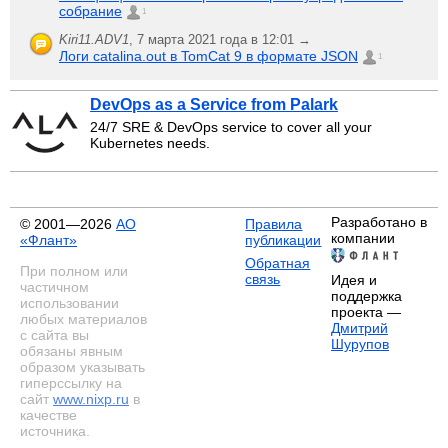
собрание
1
Kiri11.ADV1
,
7 марта 2021 года в 12:01 →
Логи catalina.out в TomCat 9 в формате JSON
1
DevOps as a Service from Palark
24/7 SRE & DevOps service to cover all your
Kubernetes needs.
Разработано в
© 2001—2026
АО
Правила
компании
«Флант»
публикации
Обратная
При полном или
связь
Идея и
частичном
поддержка
использовании
проекта —
любых материалов
Дмитрий
с сайта вы
Шурупов
обязаны явным
образом указывать
гиперссылку на
сайт
www.nixp.ru
в
качестве
источника.