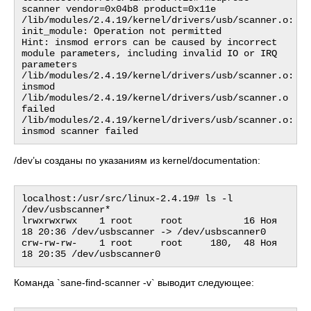
scanner vendor=0x04b8 product=0x11e

/lib/modules/2.4.19/kernel/drivers/usb/scanner.o: 
init_module: Operation not permitted

Hint: insmod errors can be caused by incorrect 
module parameters, including invalid IO or IRQ 
parameters

/lib/modules/2.4.19/kernel/drivers/usb/scanner.o: 
insmod 
/lib/modules/2.4.19/kernel/drivers/usb/scanner.o 
failed

/lib/modules/2.4.19/kernel/drivers/usb/scanner.o: 
/dev’ы созданы по указаниям из kernel/documentation:
localhost:/usr/src/linux-2.4.19# ls -l 
/dev/usbscanner*

lrwxrwxrwx    1 root     root           16 Ноя 
18 20:36 /dev/usbscanner -> /dev/usbscanner0

crw-rw-rw-    1 root     root     180,  48 Ноя 
Команда `sane-find-scanner -v` выводит следующее: