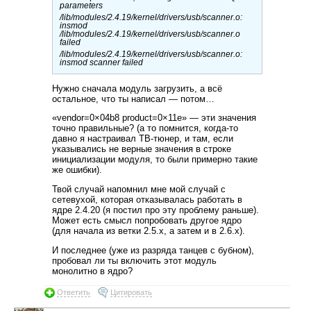
parameters
/lib/modules/2.4.19/kernel/drivers/usb/scanner.o:
insmod
/lib/modules/2.4.19/kernel/drivers/usb/scanner.o
failed
/lib/modules/2.4.19/kernel/drivers/usb/scanner.o:
insmod scanner failed
Нужно сначала модуль загрузить, а всё
остальное, что ты написал — потом…
«vendor=0×04b8 product=0×11e» — эти значения
точно правильные? (а то помнится, когда-то
давно я настраивал ТВ-тюнер, и там, если
указывались не верные значения в строке
инициализации модуля, то были примерно такие
же ошибки).
Твой случай напомнил мне мой случай с
сетевухой, которая отказывалась работать в
ядре 2.4.20 (я постил про эту проблему раньше).
Может есть смысл попробовать другое ядро
(для начала из ветки 2.5.х, а затем и в 2.6.х).
И последнее (уже из разряда танцев с бубном),
пробовал ли ты включить этот модуль
монолитно в ядро?
Ответить
Цитировать