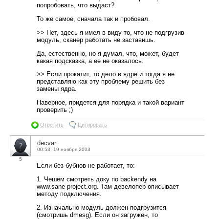
попробовать, что выдаст?
То же самое, сначала так и пробовал.
>> Нет, здесь я имел в виду то, что не подгрузив
модуль, сканер работать не заставишь.
Да, естественно, но я думал, что, может, будет
какая подсказка, а ее не оказалось.
>> Если прокатит, то дело в ядре и тогда я не
представляю как эту проблему решить без
замены ядра.
Наверное, придется для порядка и такой вариант
проверить ;)
Ответить
Цитировать
decvar
00:53, 19 ноября 2003
5
Если без бубнов не работает, то:
1. Чешем смотреть доку по backendу на
www.sane-project.org. Там девелопер описывает
методу подключения.
2. Изначально модуль должен подгрузится
(смотришь dmesg). Если он загружен, то