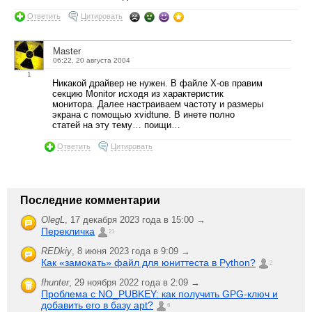
Ответить
Цитировать
Master
06:22, 20 августа 2004
1
Никакой драйвер не нужен. В файле Х-ов правим
секцию Monitor исходя из характеристик
монитора. Далее настраиваем частоту и размеры
экрана с помощью xvidtune. В инете полно
статей на эту тему… поищи…
Ответить
Цитировать
Последние комментарии
OlegL
,
17 декабря 2023 года в 15:00 →
Перекличка
21
REDkiy
,
8 июня 2023 года в 9:09 →
Как «замокать» файл для юниттеста в Python?
2
fhunter
,
29 ноября 2022 года в 2:09 →
Проблема с NO_PUBKEY: как получить GPG-ключ и
добавить его в базу apt?
6