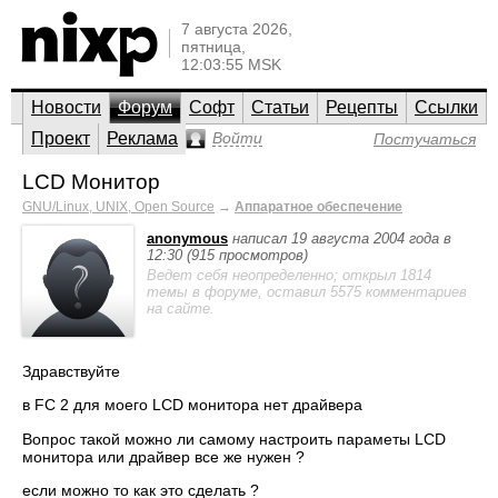
7 августа 2026,
пятница,
12:03:55 MSK
Новости
Форум
Софт
Статьи
Рецепты
Ссылки
Проект
Реклама
Войти
Постучаться
LCD Монитор
GNU/Linux, UNIX, Open Source
→
Аппаратное обеспечение
anonymous
написал 19 августа 2004 года в
12:30 (915 просмотров)
Ведет себя неопределенно; открыл 1814
темы в форуме, оставил 5575 комментариев
на сайте.
Здравствуйте
в FC 2 для моего LCD монитора нет драйвера
Вопрос такой можно ли самому настроить параметы LCD
монитора или драйвер все же нужен ?
если можно то как это сделать ?