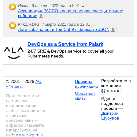
Иванн
,
9 апреля 2022 года в 8:31 →
Ассоциация РАСПО провела первое учредительное
собрание
1
Kiri11.ADV1
,
7 марта 2021 года в 12:01 →
Логи catalina.out в TomCat 9 в формате JSON
1
DevOps as a Service from Palark
24/7 SRE & DevOps service to cover all your
Kubernetes needs.
Разработано в
© 2001—2026
АО
Правила
компании
«Флант»
публикации
Обратная
При полном или
связь
Идея и
частичном
поддержка
использовании
проекта —
любых материалов
Дмитрий
с сайта вы
Шурупов
обязаны явным
образом указывать
гиперссылку на
сайт
www.nixp.ru
в