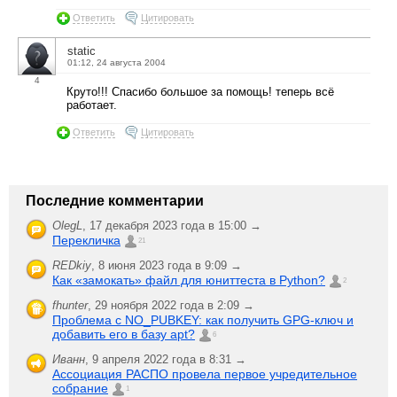
Ответить
Цитировать
static
01:12, 24 августа 2004
4
Круто!!! Спасибо большое за помощь! теперь всё
работает.
Ответить
Цитировать
Последние комментарии
OlegL
,
17 декабря 2023 года в 15:00 →
Перекличка
21
REDkiy
,
8 июня 2023 года в 9:09 →
Как «замокать» файл для юниттеста в Python?
2
fhunter
,
29 ноября 2022 года в 2:09 →
Проблема с NO_PUBKEY: как получить GPG-ключ и
добавить его в базу apt?
6
Иванн
,
9 апреля 2022 года в 8:31 →
Ассоциация РАСПО провела первое учредительное
собрание
1