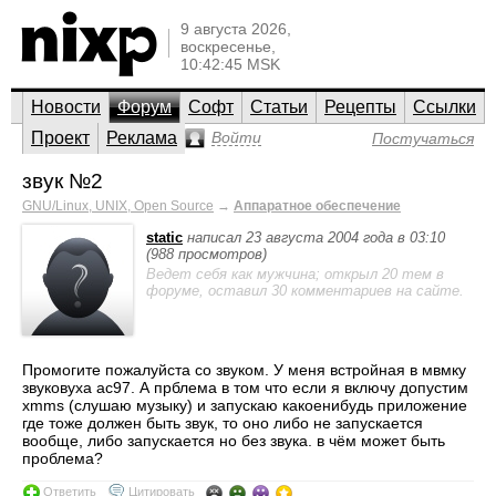
9 августа 2026,
воскресенье,
10:42:45 MSK
Новости
Форум
Софт
Статьи
Рецепты
Ссылки
Проект
Реклама
Войти
Постучаться
звук №2
GNU/Linux, UNIX, Open Source
→
Аппаратное обеспечение
static
написал 23 августа 2004 года в 03:10
(988 просмотров)
Ведет себя как мужчина; открыл 20 тем в
форуме, оставил 30 комментариев на сайте.
Промогите пожалуйста со звуком. У меня встройная в мвмку
звуковуха ac97. А прблема в том что если я включу допустим
xmms (слушаю музыку) и запускаю какоенибудь приложение
где тоже должен быть звук, то оно либо не запускается
вообще, либо запускается но без звука. в чём может быть
проблема?
Ответить
Цитировать