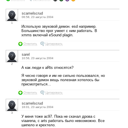
scamelscrud
06:58, 23 августа 2004
1
Использую звуковой демон. esd например.
Большинство прог умеет с ним работать. В
xmms включай eSound plagin.
Ответить
Цитировать
sarel
10:56, 23 августа 2004
2
А как люди к aRts относятся?
Я чесно говоря и им не сильно пользовался, но
звуковой демон вещь полезная хотелось бы
присмотреться…
Ответить
Цитировать
scamelscrud
16:01, 23 августа 2004
3
У меня тоже ac97. Пока не скачал дрова с
viaarena, с arts работать было невозможно. Все
шипело и крехтело.