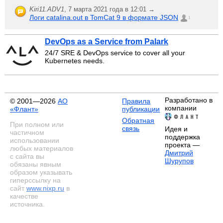
Kiri11.ADV1
,
7 марта 2021 года в 12:01 →
Логи catalina.out в TomCat 9 в формате JSON
1
DevOps as a Service from Palark
24/7 SRE & DevOps service to cover all your
Kubernetes needs.
Разработано в
© 2001—2026
АО
Правила
компании
«Флант»
публикации
Обратная
При полном или
связь
Идея и
частичном
поддержка
использовании
проекта —
любых материалов
Дмитрий
с сайта вы
Шурупов
обязаны явным
образом указывать
гиперссылку на
сайт
www.nixp.ru
в
качестве
источника.