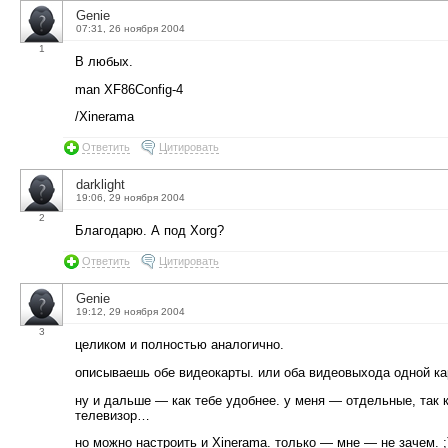
Genie
07:31, 26 ноября 2004
1
В любых.
man XF86Config-4
/Xinerama
Ответить
Цитировать
darklight
19:06, 29 ноября 2004
2
Благодарю. А под Xorg?
Ответить
Цитировать
Genie
19:12, 29 ноября 2004
3
целиком и полностью аналогично.
описываешь обе видеокарты. или оба видеовыхода одной кар
ну и дальше — как тебе удобнее. у меня — отдельные, так к
телевизор…
но можно настроить и Xinerama. только — мне — не зачем. ;