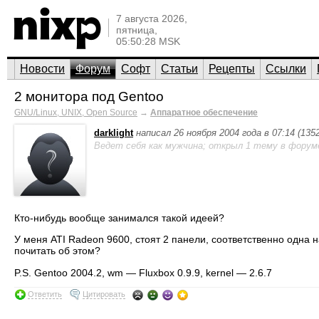
7 августа 2026,
пятница,
05:50:28 MSK
Новости
Форум
Софт
Статьи
Рецепты
Ссылки
2 монитора под Gentoo
GNU/Linux, UNIX, Open Source
→
Аппаратное обеспечение
darklight
написал 26 ноября 2004 года в 07:14 (13
Ведет себя как мужчина; открыл 1 тему в форум
Кто-нибудь вообще занимался такой идеей?
У меня ATI Radeon 9600, стоят 2 панели, соответственно одна н
почитать об этом?
P.S. Gentoo 2004.2, wm — Fluxbox 0.9.9, kernel — 2.6.7
Ответить
Цитировать