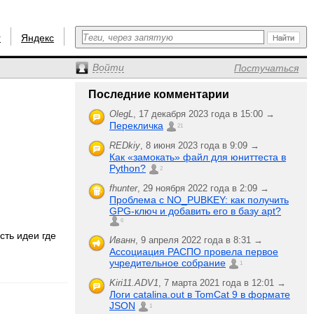
r
Яндекс
Войти
Постучаться
Последние комментарии
OlegL
,
17 декабря 2023 года в 15:00 →
Перекличка
21
REDkiy
,
8 июня 2023 года в 9:09 →
Как «замокать» файл для юниттеста в
Python?
2
fhunter
,
29 ноября 2022 года в 2:09 →
Проблема с NO_PUBKEY: как получить
GPG-ключ и добавить его в базу apt?
6
сть идеи где
Иванн
,
9 апреля 2022 года в 8:31 →
Ассоциация РАСПО провела первое
учредительное собрание
1
Kiri11.ADV1
,
7 марта 2021 года в 12:01 →
Логи catalina.out в TomCat 9 в формате
JSON
1