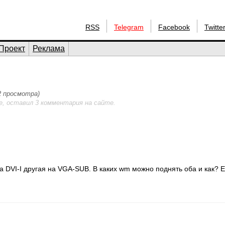
RSS
Telegram
Facebook
Twitte
Проект
Реклама
52 просмотра)
е, оставил 3 комментария на сайте.
а DVI-I другая на VGA-SUB. В каких wm можно поднять оба и как? Е