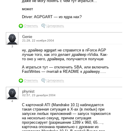
даже не могу понять с чем тут играться…
может
Driver: AGPGART — из ядра нах?
Ответить
Цитировать
Genie
21:28, 22 ноября 2004
3
ну, драйвер agpgart не справится в nForce AGP
лучше того, как это делает драйвер nVidia. Как-
то оно у него, драйвера, получается получше
А играться тут — отключить SBA, или включить
FastWrites — пчитай в README к драйверу…..
Ответить
Цитировать
phynist
02:57, 23 декабря 2004
4
С карточкой ATI (Mandrake 10.1) наблюдается
такая странная ситуация в Х-ах (в любых) при
запуске любых приложений — запуск тормозится
на несколько секунд, причем ситуация
прогрессирует (разрешение 1289 х 960, 65….,
карточка опознана правильно с дровани из