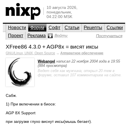
10 августа 2026,
понедельник,
04:22:00 MSK
Новости
Форум
Софт
Статьи
Рецепты
Ссылки
Проект
Реклама
Войти
Постучаться
XFree86 4.3.0 + AGP8x = висят иксы
GNU/Linux, UNIX, Open Source
→
Аппаратное обеспечение
Webangel
написал 22 ноября 2004 года в 19:55
(884 просмотра)
Ведет себя как мужчина; открыл 20 тем в
форуме, оставил 107 комментариев на сайте.
Сабж.
1) При включении в биосе:
AGP 8X Support
при загрузке глухо виснут иксы(мышь бегает).