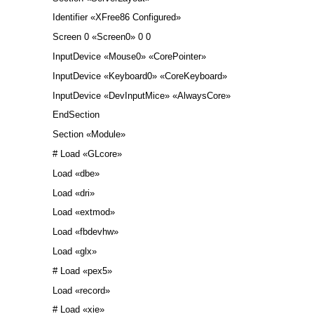
Identifier «XFree86 Configured»
Screen 0 «Screen0» 0 0
InputDevice «Mouse0» «CorePointer»
InputDevice «Keyboard0» «CoreKeyboard»
InputDevice «DevInputMice» «AlwaysCore»
EndSection
Section «Module»
# Load «GLcore»
Load «dbe»
Load «dri»
Load «extmod»
Load «fbdevhw»
Load «glx»
# Load «pex5»
Load «record»
# Load «xie»