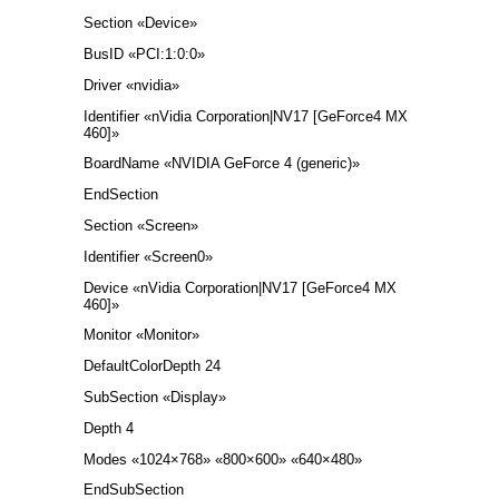
Section «Device»
BusID «PCI:1:0:0»
Driver «nvidia»
Identifier «nVidia Corporation|NV17 [GeForce4 MX
460]»
BoardName «NVIDIA GeForce 4 (generic)»
EndSection
Section «Screen»
Identifier «Screen0»
Device «nVidia Corporation|NV17 [GeForce4 MX
460]»
Monitor «Monitor»
DefaultColorDepth 24
SubSection «Display»
Depth 4
Modes «1024×768» «800×600» «640×480»
EndSubSection