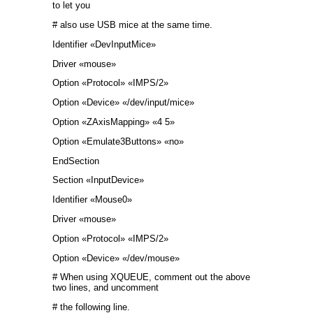
to let you
# also use USB mice at the same time.
Identifier «DevInputMice»
Driver «mouse»
Option «Protocol» «IMPS/2»
Option «Device» «/dev/input/mice»
Option «ZAxisMapping» «4 5»
Option «Emulate3Buttons» «no»
EndSection
Section «InputDevice»
Identifier «Mouse0»
Driver «mouse»
Option «Protocol» «IMPS/2»
Option «Device» «/dev/mouse»
# When using XQUEUE, comment out the above
two lines, and uncomment
# the following line.