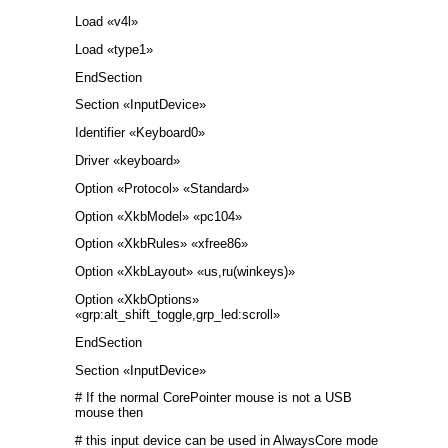
Load «v4l»
Load «type1»
EndSection
Section «InputDevice»
Identifier «Keyboard0»
Driver «keyboard»
Option «Protocol» «Standard»
Option «XkbModel» «pc104»
Option «XkbRules» «xfree86»
Option «XkbLayout» «us,ru(winkeys)»
Option «XkbOptions»
«grp:alt_shift_toggle,grp_led:scroll»
EndSection
Section «InputDevice»
# If the normal CorePointer mouse is not a USB
mouse then
# this input device can be used in AlwaysCore mode