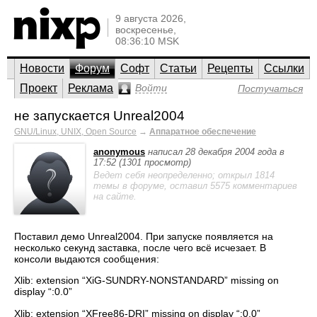
9 августа 2026,
воскресенье,
08:36:10 MSK
Новости
Форум
Софт
Статьи
Рецепты
Ссылки
Проект
Реклама
Войти
Постучаться
не запускается Unreal2004
GNU/Linux, UNIX, Open Source
→
Аппаратное обеспечение
anonymous
написал 28 декабря 2004 года в
17:52 (1301 просмотр)
Ведет себя неопределенно; открыл 1814
темы в форуме, оставил 5575 комментариев
на сайте.
Поставил демо Unreal2004. При запуске появляется на
несколько секунд заставка, после чего всё исчезает. В
консоли выдаются сообщения:
Xlib: extension “XiG-SUNDRY-NONSTANDARD” missing on
display “:0.0”
Xlib: extension “XFree86-DRI” missing on display “:0.0”