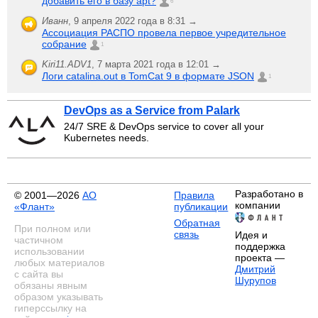
добавить его в базу apt?
6
Иванн
,
9 апреля 2022 года в 8:31 →
Ассоциация РАСПО провела первое учредительное
собрание
1
Kiri11.ADV1
,
7 марта 2021 года в 12:01 →
Логи catalina.out в TomCat 9 в формате JSON
1
DevOps as a Service from Palark
24/7 SRE & DevOps service to cover all your
Kubernetes needs.
Разработано в
© 2001—2026
АО
Правила
компании
«Флант»
публикации
Обратная
При полном или
связь
Идея и
частичном
поддержка
использовании
проекта —
любых материалов
Дмитрий
с сайта вы
Шурупов
обязаны явным
образом указывать
гиперссылку на