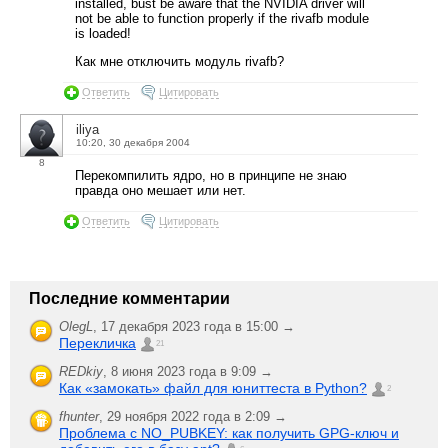
installed, bust be aware that the NVIDIA driver will
not be able to function properly if the rivafb module
is loaded!
Как мне отключить модуль rivafb?
Ответить
Цитировать
iliya
10:20, 30 декабря 2004
8
Перекомпилить ядро, но в принципе не знаю
правда оно мешает или нет.
Ответить
Цитировать
Последние комментарии
OlegL
,
17 декабря 2023 года в 15:00 →
Перекличка
21
REDkiy
,
8 июня 2023 года в 9:09 →
Как «замокать» файл для юниттеста в Python?
2
fhunter
,
29 ноября 2022 года в 2:09 →
Проблема с NO_PUBKEY: как получить GPG-ключ и