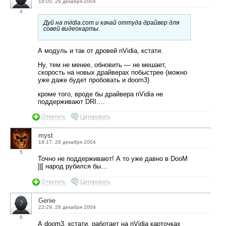
18:05, 28 декабря 2004
4
Дуй на nvidia.com и качай оттуда драйвер для
совей видеокарты.
А модуль и так от дровей nVidia, кстати.
Ну, тем не менее, обновить — не мешает,
скорость на новых драйверах побыстрее (можно
уже даже будет пробовать и doom3)
кроме того, вроде бы драйвера nVidia не
поддерживают DRI….
Ответить
Цитировать
myst
18:17, 28 декабря 2004
5
Точно не поддерживают! А то уже давно в DooM
]|[ народ рубился бы…
Ответить
Цитировать
Genie
22:29, 28 декабря 2004
6
А doom3, кстати, работает на nVidia карточках