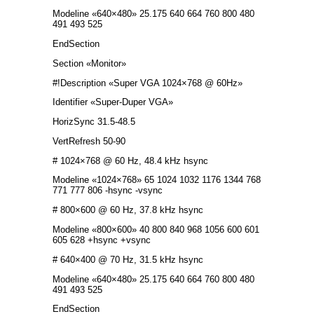
Modeline «640×480» 25.175 640 664 760 800 480
491 493 525
EndSection
Section «Monitor»
#!Description «Super VGA 1024×768 @ 60Hz»
Identifier «Super-Duper VGA»
HorizSync 31.5-48.5
VertRefresh 50-90
# 1024×768 @ 60 Hz, 48.4 kHz hsync
Modeline «1024×768» 65 1024 1032 1176 1344 768
771 777 806 -hsync -vsync
# 800×600 @ 60 Hz, 37.8 kHz hsync
Modeline «800×600» 40 800 840 968 1056 600 601
605 628 +hsync +vsync
# 640×400 @ 70 Hz, 31.5 kHz hsync
Modeline «640×480» 25.175 640 664 760 800 480
491 493 525
EndSection