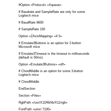
#Option «Protocol» «Xqueue»
# Baudrate and SampleRate are only for some
Logitech mice
# BaudRate 9600
# SampleRate 150
Option «ZAxisMapping» «4 5»
# Emulate3Buttons is an option for 2-button
Microsoft mice
# Emulate3Timeout is the timeout in milliseconds
(default is 50ms)
Option «Emulate3Buttons» «off»
# ChordMiddle is an option for some 3-button
Logitech mice
# ChordMiddle
EndSection
Section «Files»
RgbPath «/usr/X11R6/lib/X11/rgb»
FontPath «unix/:7100»