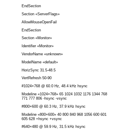
EndSection
Section «ServerFlags»
AllowMouseOpenFail
EndSection
Section «Monitor»
Identifier «Monitor»
VendorName «unknown»
ModelName «default»
HorizSync 31.5-48.5
VertRefresh 50-90
#1024×768 @ 60.0 Hz, 48.4 kHz hsync
Modeline «1024×768» 65 1024 1032 1176 1344 768
771 777 806 -hsync -vsync
#800×600 @ 60.3 Hz, 37.9 kHz hsync
Modeline «800×600» 40 800 840 968 1056 600 601
605 628 +hsync +vsync
#640×480 @ 59.9 Hz, 31.5 kHz hsync