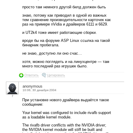
просто там немного другой билд должен быть
знаю, потому как приводил в одной из важных
тем сравнение производительности карточек как
раз на примере nVidia и драйверов 6111 и 6629.
и UT2k4 тоже имеет работающие сборки.
вроде бы на форуме ASP Linux ссылка на такой
бинарник пробегала.
не знаю, доступно ли оно счас…
хотя, можно поглядеть и на линухцентре — там
много последний раз игрушек было.
Ответить
Цитировать
anonymous
10:06, 30 декабря 2004
7
При установке нового драйвера выдаётся такое
сообщение:
Your kernel was configured to include rivafb support
as a loadable kernel module.
The rivafb driver conflicts with the NVIDIA driver;
the NVIDIA kernel module will stiff be built and