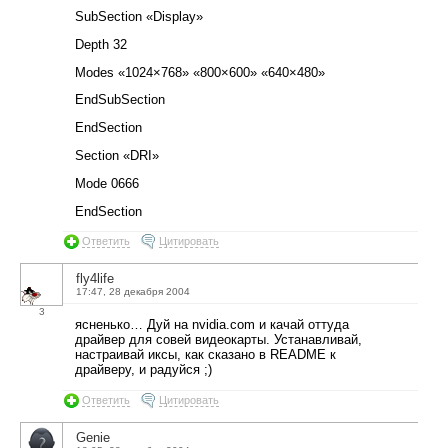
SubSection «Display»
Depth 32
Modes «1024×768» «800×600» «640×480»
EndSubSection
EndSection
Section «DRI»
Mode 0666
EndSection
Ответить
Цитировать
fly4life
17:47, 28 декабря 2004
3
ясненько… Дуй на nvidia.com и качай оттуда
драйвер для совей видеокарты. Устанавливай,
настраивай иксы, как сказано в README к
драйверу, и радуйся ;)
Ответить
Цитировать
Genie