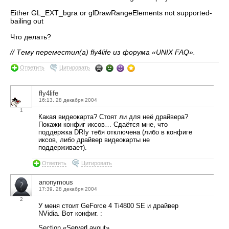
Either GL_EXT_bgra or glDrawRangeElements not supported-
bailing out
Что делать?
// Тему переместил(а) fly4life из форума «UNIX FAQ».
Ответить
Цитировать
fly4life
16:13, 28 декабря 2004
1
Какая видеокарта? Стоят ли для неё драйвера?
Покажи конфиг иксов… Сдаётся мне, что
поддержка DRIу тебя отключена (либо в конфиге
иксов, либо драйвер видеокарты не
поддерживает).
Ответить
Цитировать
anonymous
17:39, 28 декабря 2004
2
У меня стоит GeForce 4 Ti4800 SE и драйвер
NVidia. Вот конфиг. :
Section «ServerLayout»