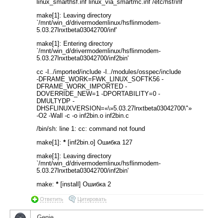
linux_smarthsf.inf linux_via_smartmc.inf /etc/hsf/inf
make[1]: Leaving directory
`/mnt/win_d/drivermodemlinux/hsflinmodem-
5.03.27lnxtbeta03042700/inf'
make[1]: Entering directory
`/mnt/win_d/drivermodemlinux/hsflinmodem-
5.03.27lnxtbeta03042700/inf2bin'
cc -I../imported/include -I../modules/osspec/include
-DFRAME_WORK=FWK_LINUX_SOFTK56 -
DFRAME_WORK_IMPORTED -
DOVERRIDE_NEW=1 -DPORTABILITY=0 -
DMULTYDP -
DHSFLINUXVERSION=«\»5.03.27lnxtbeta03042700\"»
-O2 -Wall -c -o inf2bin.o inf2bin.c
/bin/sh: line 1: cc: command not found
make[1]:
*
[inf2bin.o] Ошибка 127
make[1]: Leaving directory
`/mnt/win_d/drivermodemlinux/hsflinmodem-
5.03.27lnxtbeta03042700/inf2bin'
make:
*
[install] Ошибка 2
Ответить
Цитировать
Genie