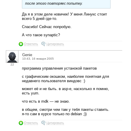
после этого повторяес попытку.
Да я в этом деле новичек! У меня Линукс стоит
всего 5 дней где-то.
Спасибо! Сейчас попробую.
А что такое synaptic?
Ответить
Цитировать
Genie
10:43, 16 января 2005
22
программа управления устанокой пакетов
с графическим окошком, наиболее понятная для
недавнего пользователя виндовс :)
может её и не быть. в asp-е, насколько я помню,
есть yum.
что есть в mdk — не знаю.
в общем, смотри чем там у тебя пакеты ставить.
я-то сам в курсе только по debian ;))
Ответить
Цитировать