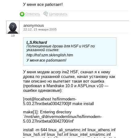
У меня все работает!
Ответить
Цитировать
anonymous
22:12, 15 января 2005
19
L.S.Richard
Полноценные дрова для HSF и HSF по
указанной ссылке:
http://hsf.szm.sk/english.htm
У меня все работает!
У меня модем acorp irw2 HSF, скачал я к нему
дрова по указанной ссылке, начал установку как
там описано но вылетает такая вот ошибка
(пробовал в Mandrake 10.0 и ASPLinux v10 —
ошибки одинаковые):
[root@localhost hsflinmodem-
5.03.27lnxtbeta03042700]# make install
make[1]: Entering directory
`/mnt/win_d/drivermodemlinux/hsflinmodem-
5.03.27lnxtbeta03042700/inf'
install -m 644 linux_ali_smartmc.inf linux_athens.inf
linux_hsfi.inf linux_hsf.inf linux_intel_smartmc.inf