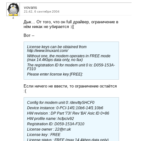
vovans
21:42, 6 сентября 2004
4
Дык… От того, что он full драйвер, ограничение в
нём никак не убирается :((
Вот --
License keys can be obtained from
http://www.linuxant.com/
Without one, the modem operates in FREE mode
(max 14.4Kbps data only, no fax)
The registration ID for modem unit 0 is: D059-153A-
F310
Please enter license key [FREE]:
Если ничего не ввести, то ограничение остаётся
:(
Config for modem unit 0: /dev/ttySHCF0
Device instance: 0-PCI-14f1:10b6-14f1:10b6
HW revision : DP Part '73\′ Rev 'BA' Asic ID 0×86
HW profile name: hcfpciv92
Registration ID: D059-153A-F310
License owner : 22@rr.uk
License key : FREE
License status : FREE (max 14.4kbps data only)