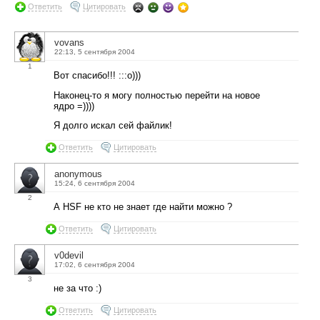
Ответить
Цитировать
vovans
22:13, 5 сентября 2004
1
Вот спасибо!!! :::о)))
Наконец-то я могу полностью перейти на новое
ядро =))))
Я долго искал сей файлик!
Ответить
Цитировать
anonymous
15:24, 6 сентября 2004
2
А HSF не кто не знает где найти можно ?
Ответить
Цитировать
v0devil
17:02, 6 сентября 2004
3
не за что :)
Ответить
Цитировать