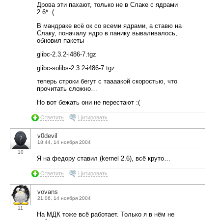
Дрова эти пахают, только не в Слаке с ядрами
2.6* :(
В мандраке всё ок со всеми ядрами, а ставю на
Слаку, поначалу ядро в панику вываливалось,
обновил пакеты --
glibc-2.3.2-i486-7.tgz
glibc-solibs-2.3.2-i486-7.tgz
теперь строки бегут с таааакой скоростью, что
прочитать сложно…
Но вот бежать они не перестают :(
Ответить
Цитировать
v0devil
18:44, 14 ноября 2004
10
Я на федору ставил (kernel 2.6), всё круто…
Ответить
Цитировать
vovans
21:06, 14 ноября 2004
11
На МДК тоже всё работает. Только я в нём не