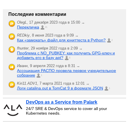
Последние комментарии
OlegL
,
17 декабря 2023 года в 15:00 →
Перекличка
21
REDkiy
,
8 июня 2023 года в 9:09 →
Как «замокать» файл для юниттеста в Python?
2
fhunter
,
29 ноября 2022 года в 2:09 →
Проблема с NO_PUBKEY: как получить GPG-ключ и
добавить его в базу apt?
6
Иванн
,
9 апреля 2022 года в 8:31 →
Ассоциация РАСПО провела первое учредительное
собрание
1
Kiri11.ADV1
,
7 марта 2021 года в 12:01 →
Логи catalina.out в TomCat 9 в формате JSON
1
DevOps as a Service from Palark
24/7 SRE & DevOps service to cover all your
Kubernetes needs.