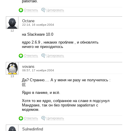
работаю.
Ответить
Цитировать
Octane
22:14, 16 ноября 2004
12
на Slackware 10.0
ядро 2.6.9 , никаких проблем , и обновлять
ничего не приходилось
Ответить
Цитировать
vovans
06:57, 17 ноября 2004
13
Да? Странно…. А у меня ни разу не получилось :
(((
Ядро в панике, и всё.
Хотя то же ядро, собранное на слаке я подсунул
Мандраке, так он без проблем заработал с
модемом.
Ответить
Цитировать
Sulnedinfind