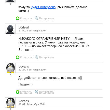
6
кому-то
будет интересно
, вызнавайте дальше
сами :)
Ответить
Цитировать
v0devil
17:50, 7 сентября 2004
7
НИКАКОГО ОГРАНИЧЕНИЯ НЕТУ!!!! Я сам
поставил и сижу. У меня тоже написано, что
FREE — но качает теперь со скоростью 5 KB/s.
Вот так…!
Ответить
Цитировать
vovans
22:24, 7 сентября 2004
8
Да, действительно, кажись, всё пашет :о))
Пардон :)
Ответить
Цитировать
vovans
12:02, 14 ноября 2004
9