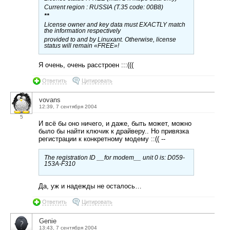
Current region : RUSSIA (T.35 code: 00B8)
**
License owner and key data must EXACTLY match
the information respectively
provided to and by Linuxant. Otherwise, license
status will remain «FREE»!
Я очень, очень расстроен :::(((
Ответить
Цитировать
vovans
12:39, 7 сентября 2004
5
И всё бы оно ничего, и даже, быть может, можно
было бы найти ключик к драйверу.. Но привязка
регистрации к конкретному модему ::(( --
The registration ID __for modem__ unit 0 is: D059-
153A-F310
Да, уж и надежды не осталось…
Ответить
Цитировать
Genie
13:43, 7 сентября 2004