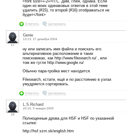
<font size=«-2»>П.С. Дим, глюк, однака. Если
один из моих одинаковых ответов в этой теме
удалить (#15), то второй (#16) отображаться не
будет</font>
Ответить
Цитировать
Genie
13:13, 27 декабря 2004
17
ну или записать имя файла и поискать его
альтернативное расположение в таких
поисковиках, как http://www.filesearch.ru/ , или
том же гугле http://www.google.ru/
Обычно пара-тройка мест находится.
Filesearch, кстати, ещё и по расстоянию в узлах
умудряется сортировать.
Ответить
Цитировать
L.S.Richard
20:10, 5 января 2005
18
Полноценные дрова для HSF и HSF по указанной
ссылке:
http://hsf.szm.sk/english.htm