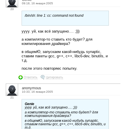
09:18, 16 января 2005
20
/bin/sh: line 1: cc: command not found
уууу. уй, как всё запущено…. ;)))
а компилятор-то ставить кто будет? для
компилирования драйвера?
в общемЮ, запускаем какой-нибудь synaptic,
ставим пакеты gcc, g++, c++, libc6-dev, binutils, и
т.д.
после этого повторяес попытку.
Ответить
Цитировать
anonymous
10:33, 16 января 2005
21
Genie
уууу. уй, как всё запущено…. ;)))
а компилятор-то ставить кто будет? для
компилирования драйвера?
в общемЮ, запускаем какой-нибудь synaptic,
ставим пакеты gcc, g++, c++, libc6-dev, binutils, и
т.д.