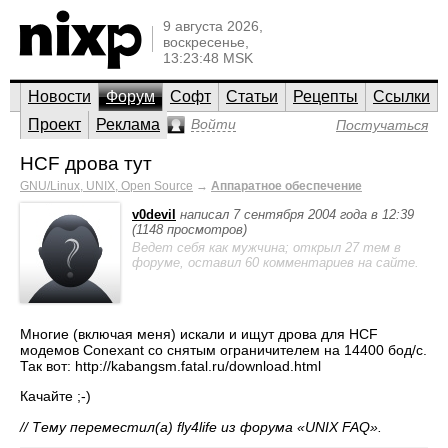
9 августа 2026,
воскресенье,
13:23:48 MSK
Новости
Форум
Софт
Статьи
Рецепты
Ссылки
Проект
Реклама
Войти
Постучаться
HCF дрова тут
GNU/Linux, UNIX, Open Source
→
Аппаратное обеспечение
v0devil
написал 7 сентября 2004 года в 12:39
(1148 просмотров)
Ведет себя как мужчина; открыл 27 тем в
форуме, оставил 60 комментариев на сайте.
Многие (включая меня) искали и ищут дрова для HCF
модемов Conexant со снятым ограничителем на 14400 бод/c.
Так вот: http://kabangsm.fatal.ru/download.html
Качайте ;-)
// Тему переместил(а) fly4life из форума «UNIX FAQ».