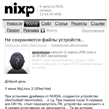
6 августа 2026,
четверг,
13:54:40 MSK
Новости
Форум
Софт
Статьи
Рецепты
Ссылки
Проект
Реклама
Войти
Постучаться
Не сохраняются файлы устройств...
GNU/Linux, UNIX, Open Source
→
Аппаратное обеспечение
anonymous
написал 11 марта 2005 года в
11:40 (825 просмотров)
Ведет себя неопределенно; открыл 1814
темы в форуме, оставил 5575 комментариев
на сайте.
Добрый день.
У меня MyLinux 3.1(Red Hat)
При установке драйвера от NVIDIA, создаются устройства
/dev/nvidia0 /dev/nvidia1… и т.д. При первом пуске Х-сервера
всё ОК! Но, стоит перезапустить ПК, устройства «исчезают» и
Х-сервер естественно не запускается… Та же история