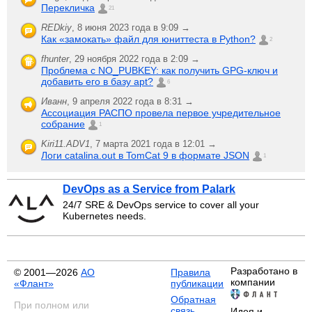
Перекличка
21
REDkiy
,
8 июня 2023 года в 9:09 →
Как «замокать» файл для юниттеста в Python?
2
fhunter
,
29 ноября 2022 года в 2:09 →
Проблема с NO_PUBKEY: как получить GPG-ключ и
добавить его в базу apt?
6
Иванн
,
9 апреля 2022 года в 8:31 →
Ассоциация РАСПО провела первое учредительное
собрание
1
Kiri11.ADV1
,
7 марта 2021 года в 12:01 →
Логи catalina.out в TomCat 9 в формате JSON
1
DevOps as a Service from Palark
24/7 SRE & DevOps service to cover all your
Kubernetes needs.
Разработано в
© 2001—2026
АО
Правила
компании
«Флант»
публикации
Обратная
При полном или
связь
Идея и