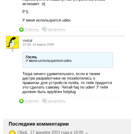
исчезают :о(
P.S.
У меня используется udev.
Ответить
Цитировать
metal
22:38, 14 марта 2005
6
Гость
У меня используется udev.
Тогда ничего удивительного, если в твоем
дистре разработчики не позаботились о
правилах для устройств nvidia, то тебе придется
это сделать самому. Читай faq по udev! У тебя
должен быть врублен hotplug.
Ответить
Цитировать
Последние комментарии
OlegL
,
17 декабря 2023 года в 15:00 →