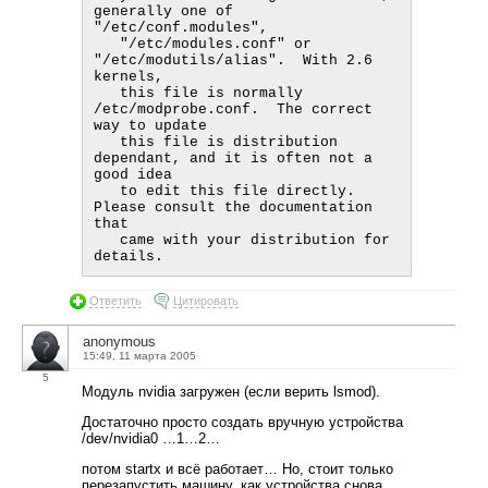
generally one of 
"/etc/conf.modules",

   "/etc/modules.conf" or 
"/etc/modutils/alias".  With 2.6 
kernels,

   this file is normally 
/etc/modprobe.conf.  The correct 
way to update

   this file is distribution 
dependant, and it is often not a 
good idea

   to edit this file directly.  
Please consult the documentation 
that

   came with your distribution for 
Ответить
Цитировать
anonymous
15:49, 11 марта 2005
5
Модуль nvidia загружен (если верить lsmod).
Достаточно просто создать вручную устройства
/dev/nvidia0 …1…2…
потом startx и всё работает… Но, стоит только
перезапустить машину, как устройства снова