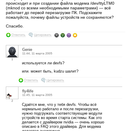
происходит и при создании файла модема /dev/ttyLTM0
(mknod со всеми необходимыми параметрами) — всё
работает до первой перезагрузке ПК. Подскажите
пожалуйста, почему файлы устройств не сохраняются?
Спасибо.
Ответить
Цитировать
Genie
11:44, 11 марта 2005
1
используется ли devfs?
или. может быть, kudzu шалит?
Ответить
Цитировать
fly4life
11:45, 11 марта 2005
2
Сдаётся мне, что у тебя devfs. Чтобы всё
нормально работало и после перезагрузки,
нужно подгружать соответствующие модули
устройств во время старта системы. Как это
делается с драйвером nvidia — очень хорошо
описано в FAQ этого драйвера. Для модема
делается аналогично.