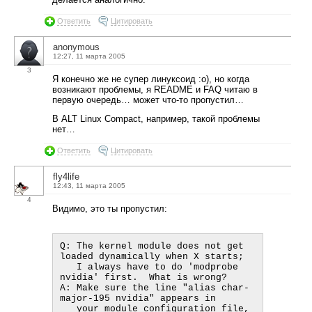
Ответить
Цитировать
anonymous
12:27, 11 марта 2005
3
Я конечно же не супер линуксоид :о), но когда
возникают проблемы, я README и FAQ читаю в
первую очередь… может что-то пропустил…
В ALT Linux Compact, например, такой проблемы
нет…
Ответить
Цитировать
fly4life
12:43, 11 марта 2005
4
Видимо, это ты пропустил:
Q: The kernel module does not get 
loaded dynamically when X starts;

   I always have to do 'modprobe 
nvidia' first.  What is wrong?

A: Make sure the line "alias char-
major-195 nvidia" appears in

   your module configuration file, 