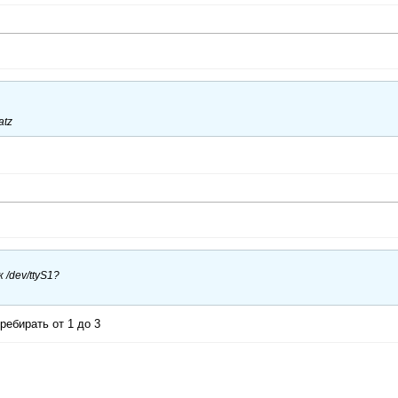
atz
/dev/ttyS1?
ребирать от 1 до 3