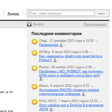
r
Яндекс
Войти
Постучаться
Последние комментарии
OlegL
,
17 декабря 2023 года в 15:00 →
Перекличка
21
REDkiy
,
8 июня 2023 года в 9:09 →
Как «замокать» файл для юниттеста в
Python?
2
fhunter
,
29 ноября 2022 года в 2:09 →
Проблема с NO_PUBKEY: как получить
GPG-ключ и добавить его в базу apt?
6
Иванн
,
9 апреля 2022 года в 8:31 →
Ассоциация РАСПО провела первое
ал ,а то
учредительное собрание
1
Kiri11.ADV1
,
7 марта 2021 года в 12:01 →
Логи catalina.out в TomCat 9 в формате
JSON
1
укса эти