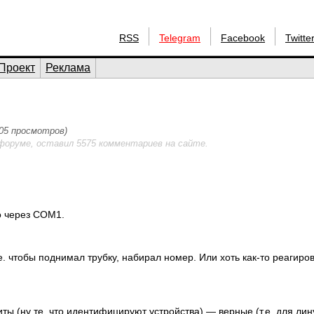
RSS
Telegram
Facebook
Twitte
Проект
Реклама
905 просмотров)
форуме, оставил 5575 комментариев на сайте.
но через COM1.
е. чтобы поднимал трубку, набирал номер. Или хоть как-то реагиров
биты (ну те, что идентифицируют устройства) — верные (т.е. для лин