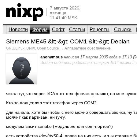
7 августа 2026,
пятница,
11:41:40 MSK
Новости
Форум
Софт
Статьи
Рецепты
Ссылки
Siemens ME45 &lt;-&gt; COM1 &lt;-&gt; Debian
GNU/Linux, UNIX, Open Source
→
Аппаратное обеспечение
anonymous
написал 17 марта 2005 года в 17:13 (
Ведет себя неопределенно; открыл 1814 темы в 
читал тут, что через IrDA этот телефончик цепляют, но мне нуж
Кто-то подцеплял этот телефон через COM?
для начала, хотя бы чтобы с него можно совершать звонки, ну т.
молчит как партизан, ни гу-гу.
модулем висит serial.o (модуль же для com-портов?)
есть устройства /dev/ttyS0-4, права на них есть, мл. и старшие 