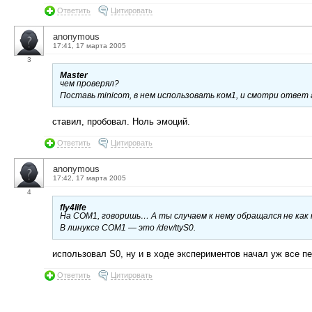
Ответить
Цитировать
anonymous
17:41, 17 марта 2005
3
Master
чем проверял?
Поставь minicom, в нем использовать ком1, и смотри ответ 
ставил, пробовал. Ноль эмоций.
Ответить
Цитировать
anonymous
17:42, 17 марта 2005
4
fly4life
На COM1, говоришь… А ты случаем к нему обращался не как к 
В линуксе COM1 — это /dev/ttyS0.
использовал S0, ну и в ходе экспериментов начал уж все пе
Ответить
Цитировать