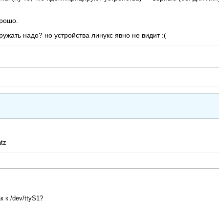
орошо.
ужать надо? но устройства линукс явно не видит :(
atz
 к /dev/ttyS1?