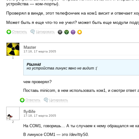
устройства — ком-порты).
Проверял в винде, этот телефончик на ком1 висит и отвечает х
Может быть я еще что-то не учел? может быть еще модули подгр
Ответить
Цитировать
Master
17:16, 17 марта 2005
1
Plazmid
но устройства линукс явно не видит :(
чем проверял?
Поставь minicom, в нем использовать ком1, и смотри ответ 
Ответить
Цитировать
fly4life
17:18, 17 марта 2005
2
На COM1, говоришь… А ты случаем к нему обращался не как
В линуксе COM1 — это /dev/ttyS0.