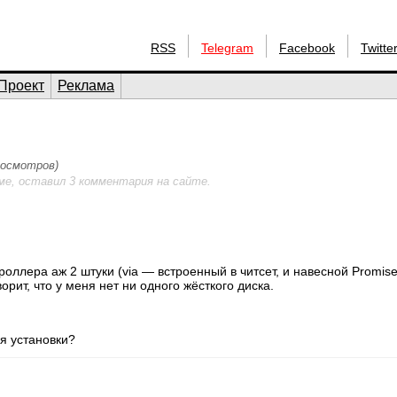
RSS
Telegram
Facebook
Twitte
Проект
Реклама
просмотров)
ме, оставил 3 комментария на сайте.
роллера аж 2 штуки (via — встроенный в читсет, и навесной Promise
орит, что у меня нет ни одного жёсткого диска.
мя установки?