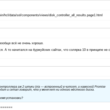
hcl/data/sol/components/views/disk_controller_all_results.page1.html
 вообще всё не очень хорошо.
. А то начитался на буржуйских сайтах, что солярка 10 в принципе не 
контроллера аж 2 штуки (via — встроенный в читсет, и навесной Promise
видит и сетап говорит, что у меня нет ни одного жёсткого диска.
время установки?
=======