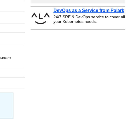
DevOps as a Service from Palark
24/7 SRE & DevOps service to cover all
your Kubernetes needs.
сможет