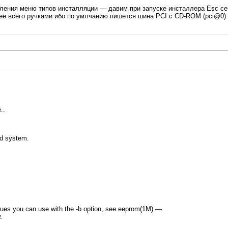
вления меню типов инсталляции — давим при запуске инсталлера Esc се
рее всего ручками ибо по умлчанию пишется шина PCI с CD-ROM (pci@0) 
..
ed system.
alues you can use with the -b option, see eeprom(1M) —
.