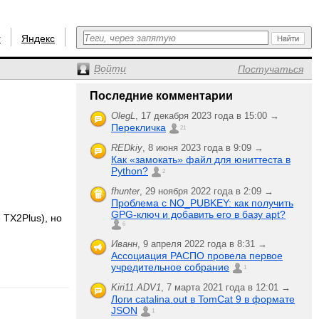
r
Яндекс
Войти
Постучаться
Последние комментарии
OlegL
,
17 декабря 2023 года в 15:00 →
Перекличка
21
REDkiy
,
8 июня 2023 года в 9:09 →
Как «замокать» файл для юниттеста в
Python?
2
fhunter
,
29 ноября 2022 года в 2:09 →
Проблема с NO_PUBKEY: как получить
GPG-ключ и добавить его в базу apt?
 TX2Plus), но
6
Иванн
,
9 апреля 2022 года в 8:31 →
Ассоциация РАСПО провела первое
учредительное собрание
1
Kiri11.ADV1
,
7 марта 2021 года в 12:01 →
Логи catalina.out в TomCat 9 в формате
JSON
1