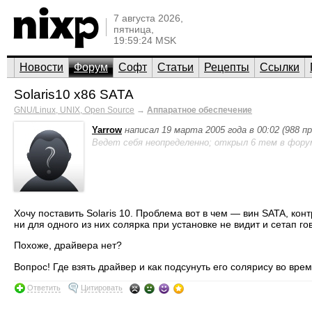
7 августа 2026,
пятница,
19:59:24 MSK
Новости
Форум
Софт
Статьи
Рецепты
Ссылки
Solaris10 x86 SATA
GNU/Linux, UNIX, Open Source
→
Аппаратное обеспечение
Yarrow
написал 19 марта 2005 года в 00:02 (988 
Ведет себя неопределенно; открыл 6 тем в фору
Хочу поставить Solaris 10. Проблема вот в чем — вин SATA, конт
ни для одного из них солярка при установке не видит и сетап гов
Похоже, драйвера нет?
Вопрос! Где взять драйвер и как подсунуть его солярису во вре
Ответить
Цитировать