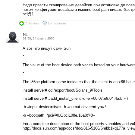
Надо првести сканирование девайсов при установке до поя
потом конфигурим девайсы а именно boot path писать быст
pci@1
Ответить
Цитировать
NL
01:58, 24 марта 2005
4
А вот что пишут сами Sun
*
The value of the boot device path varies based on your hardware
*
The i86pc platform name indicates that the client is an x86-bas
install server# cd /export/boot/Solaris_9/Tools
install server# ./add_install_client -d -e «00:07:e9:04:4a:bf» \
-b «input-device=ttya» -b «output-device=ttya» \
-b «bootpath=/pci@0,0/pci108e,16a8@8»
For a complete description of the boot property variables and v
http://docs.sun.com/app/docs/doc/816-5166/6mbb1kq17?a=view