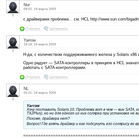
Nor
09:02, 19 марта 2005
1
с драйверами проблема… см. HCL http://www.sun.com/bigadmin/
Ответить
Цитировать
Yarrow
19:18, 19 марта 2005
2
Н-да, с количеством поддерживаемого железа у Solaris x86
Одно радует — SATA-контроллеры в принципе в HCL значатся
работать с SATA-контроллерами.
Ответить
Цитировать
NL
00:21, 24 марта 2005
3
Yarrow
Хочу поставить Solaris 10. Проблема вот в чем — вин SATA, 
TX2Plus), но ни для одного из них солярка при установке не 
Похоже, драйвера нет?
Вопрос! Где взять драйвер и как подсунуть его солярису во 
==============================================