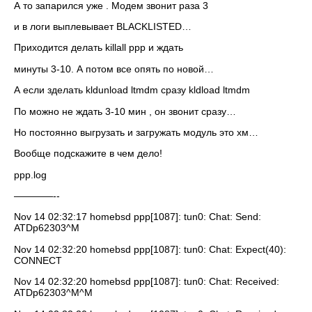
А то запарился уже . Модем звонит раза 3
и в логи выплевывает BLACKLISTED…
Приходится делать killall ppp и ждать
минуты 3-10. А потом все опять по новой…
А если зделать kldunload ltmdm сразу kldload ltmdm
По можно не ждать 3-10 мин , он звонит сразу…
Но постоянно выгрузать и загружать модуль это хм…
Вообще подскажите в чем дело!
ppp.log
————--
Nov 14 02:32:17 homebsd ppp[1087]: tun0: Chat: Send:
ATDp62303^M
Nov 14 02:32:20 homebsd ppp[1087]: tun0: Chat: Expect(40):
CONNECT
Nov 14 02:32:20 homebsd ppp[1087]: tun0: Chat: Received:
ATDp62303^M^M