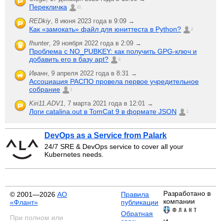
Перекличка
21
REDkiy
,
8 июня 2023 года в 9:09 →
Как «замокать» файл для юниттеста в Python?
2
fhunter
,
29 ноября 2022 года в 2:09 →
Проблема с NO_PUBKEY: как получить GPG-ключ и
добавить его в базу apt?
6
Иванн
,
9 апреля 2022 года в 8:31 →
Ассоциация РАСПО провела первое учредительное
собрание
1
Kiri11.ADV1
,
7 марта 2021 года в 12:01 →
Логи catalina.out в TomCat 9 в формате JSON
1
DevOps as a Service from Palark
24/7 SRE & DevOps service to cover all your
Kubernetes needs.
Разработано в
© 2001—2026
АО
Правила
компании
«Флант»
публикации
Обратная
При полном или