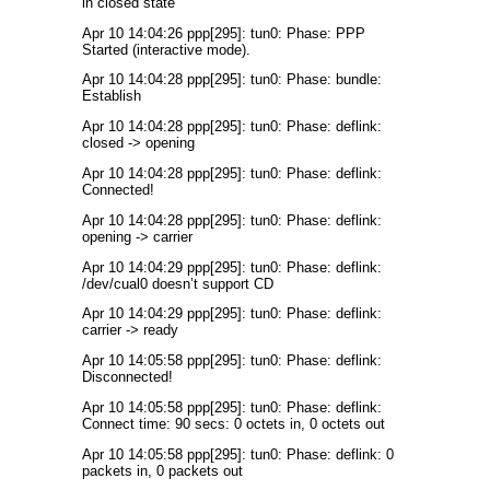
in closed state
Apr 10 14:04:26 ppp[295]: tun0: Phase: PPP
Started (interactive mode).
Apr 10 14:04:28 ppp[295]: tun0: Phase: bundle:
Establish
Apr 10 14:04:28 ppp[295]: tun0: Phase: deflink:
closed -> opening
Apr 10 14:04:28 ppp[295]: tun0: Phase: deflink:
Connected!
Apr 10 14:04:28 ppp[295]: tun0: Phase: deflink:
opening -> carrier
Apr 10 14:04:29 ppp[295]: tun0: Phase: deflink:
/dev/cual0 doesn’t support CD
Apr 10 14:04:29 ppp[295]: tun0: Phase: deflink:
carrier -> ready
Apr 10 14:05:58 ppp[295]: tun0: Phase: deflink:
Disconnected!
Apr 10 14:05:58 ppp[295]: tun0: Phase: deflink:
Connect time: 90 secs: 0 octets in, 0 octets out
Apr 10 14:05:58 ppp[295]: tun0: Phase: deflink: 0
packets in, 0 packets out