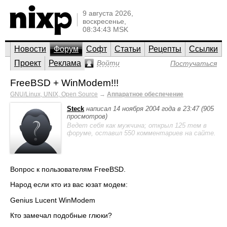
9 августа 2026,
воскресенье,
08:34:43 MSK
Новости
Форум
Софт
Статьи
Рецепты
Ссылки
Проект
Реклама
Войти
Постучаться
FreeBSD + WinModem!!!
GNU/Linux, UNIX, Open Source
→
Аппаратное обеспечение
Steck
написал 14 ноября 2004 года в 23:47 (905
просмотров)
Ведет себя как мужчина; открыл 125 тем в
форуме, оставил 550 комментариев на сайте.
Вопрос к пользователям FreeBSD.
Народ если кто из вас юзат модем:
Genius Lucent WinModem
Кто замечал подобные глюки?