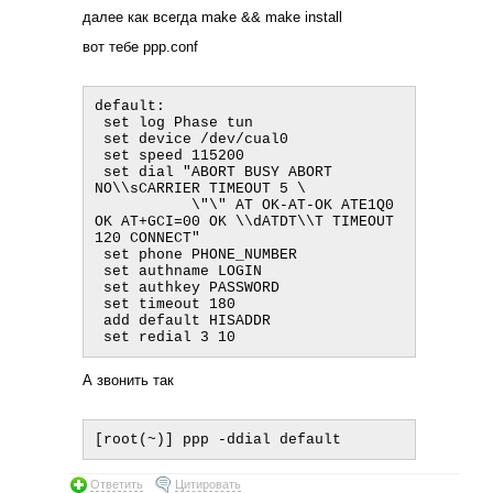
далее как всегда make && make install
вот тебе ppp.conf
default:

 set log Phase tun

 set device /dev/cual0

 set speed 115200

 set dial "ABORT BUSY ABORT 
NO\\sCARRIER TIMEOUT 5 \

           \"\" AT OK-AT-OK ATE1Q0 
OK AT+GCI=00 OK \\dATDT\\T TIMEOUT 
120 CONNECT"

 set phone PHONE_NUMBER

 set authname LOGIN

 set authkey PASSWORD

 set timeout 180

 add default HISADDR

А звонить так
Ответить
Цитировать