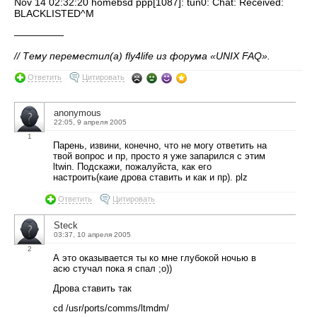
Nov 14 02:32:20 homebsd ppp[1087]: tun0: Chat: Received:
BLACKLISTED^M
—————
// Тему переместил(а) fly4life из форума «UNIX FAQ».
Ответить
Цитировать
anonymous
22:05, 9 апреля 2005
1
Парень, извини, конечно, что не могу ответить на
твой вопрос и пр, просто я уже запарился с этим
ltwin. Подскажи, пожалуйста, как его
настроить(каие дрова ставить и как и пр). plz
Ответить
Цитировать
Steck
03:37, 10 апреля 2005
2
А это оказывается ты ко мне глубокой ночью в
асю стучал пока я спал ;o))
Дрова ставить так
cd /usr/ports/comms/ltmdm/