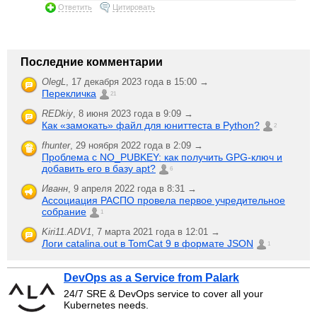
Ответить
Цитировать
Последние комментарии
OlegL
,
17 декабря 2023 года в 15:00 →
Перекличка
21
REDkiy
,
8 июня 2023 года в 9:09 →
Как «замокать» файл для юниттеста в Python?
2
fhunter
,
29 ноября 2022 года в 2:09 →
Проблема с NO_PUBKEY: как получить GPG-ключ и
добавить его в базу apt?
6
Иванн
,
9 апреля 2022 года в 8:31 →
Ассоциация РАСПО провела первое учредительное
собрание
1
Kiri11.ADV1
,
7 марта 2021 года в 12:01 →
Логи catalina.out в TomCat 9 в формате JSON
1
DevOps as a Service from Palark
24/7 SRE & DevOps service to cover all your
Kubernetes needs.