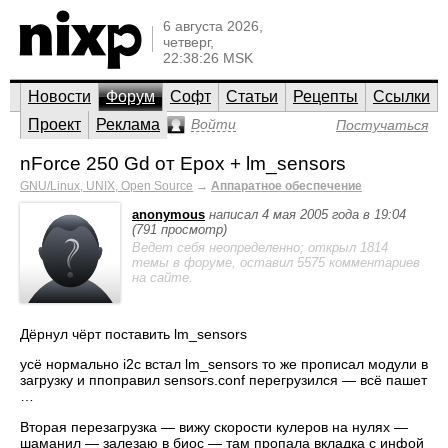
6 августа 2026,
четверг,
22:38:26 MSK
Новости
Форум
Софт
Статьи
Рецепты
Ссылки
Проект
Реклама
Войти
Постучаться
nForce 250 Gd от Epox + lm_sensors
GNU/Linux, UNIX, Open Source
→
Аппаратное обеспечение
anonymous
написал 4 мая 2005 года в 19:04
(791 просмотр)
Ведет себя неопределенно; открыл 1814
темы в форуме, оставил 5575 комментариев
на сайте.
Дёрнул чёрт поставить lm_sensors
усё нормально i2c встал lm_sensors то же прописал модули в
загрузку и ппоправил sensors.conf перегрузился — всё пашет
…
Вторая перезагрузка — вижу скорости кулеров на нулях —
шаманил — залезаю в биос — там пропала вкладка с инфой