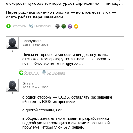
о скорости кулеров температурах напряжениях — пипец …
Перепрошивка конечно помогла — но глюк есть глюк —
опять ребята перешаманили …
Ответить
Цитировать
anonymous
21:55, 4 мая 2005
1
Пичём интересно и sensors и виндовая утилита
от эпокса температуру показывают — а обороты
нет — биос же не то ни другое …
Ответить
Цитировать
Genie
10:51, 5 мая 2005
2
с одной стороны — ССЗБ, оставлять разрешение
обновлять BIOS из программ..
с другой стороны, баг..
в общем, желательно отправить разработчикам
подробную информацию о системе и возникшей
проблеме. чтобы глюк был решён.