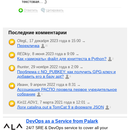
текстовая… ;)
Ответить
Цитировать
Последние комментарии
OlegL
,
17 декабря 2023 года в 15:00 →
Перекличка
21
REDkiy
,
8 июня 2023 года в 9:09 →
Как «замокать» файл для юниттеста в Python?
2
fhunter
,
29 ноября 2022 года в 2:09 →
Проблема с NO_PUBKEY: как получить GPG-ключ и
добавить его в базу apt?
6
Иванн
,
9 апреля 2022 года в 8:31 →
Ассоциация РАСПО провела первое учредительное
собрание
1
Kiri11.ADV1
,
7 марта 2021 года в 12:01 →
Логи catalina.out в TomCat 9 в формате JSON
1
DevOps as a Service from Palark
24/7 SRE & DevOps service to cover all your