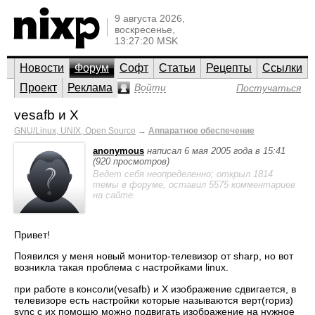
9 августа 2026,
воскресенье,
13:27:20 MSK
Новости
Форум
Софт
Статьи
Рецепты
Ссылки
Проект
Реклама
Войти
Постучаться
vesafb и X
GNU/Linux, UNIX, Open Source
→
Аппаратное обеспечение
anonymous
написал 6 мая 2005 года в 15:41
(920 просмотров)
Ведет себя неопределенно; открыл 1814
темы в форуме, оставил 5575 комментариев
на сайте.
Привет!
Появился у меня новый монитор-телевизор от sharp, но вот
возникла такая проблема с настройками linux.
при работе в консоли(vesafb) и X изображение сдвигается, в
телевизоре есть настройки которые называются верт(гориз)
sync с их помощю можно подвигать изображение на нужное