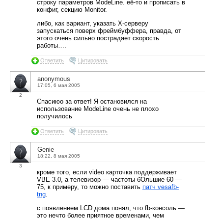
строку параметров ModeLine. её-то и прописать в
конфиг, секцию Monitor.
либо, как вариант, указать Х-серверу
запускаться поверх фреймбуффера, правда, от
этого очень сильно пострадает скорость
работы….
Ответить
Цитировать
anonymous
17:05, 6 мая 2005
2
Спасиюо за ответ! Я остановился на
использование ModeLine очень не плохо
получилось
Ответить
Цитировать
Genie
18:22, 8 мая 2005
3
кроме того, если video карточка поддерживает
VBE 3.0, а телевизор — частоты бОльшие 60 —
75, к примеру, то можно поставить
патч vesafb-
tng
.
с появлением LCD дома понял, что fb-консоль —
это нечто более приятное временами, чем