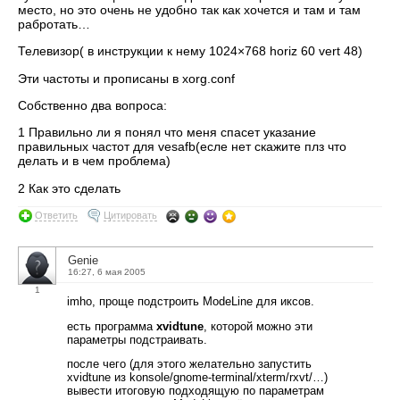
место, но это очень не удобно так как хочется и там и там
рабротать…
Телевизор( в инструкции к нему 1024×768 horiz 60 vert 48)
Эти частоты и прописаны в xorg.conf
Собственно два вопроса:
1 Правильно ли я понял что меня спасет указание
правильных частот для vesafb(есле нет скажите плз что
делать и в чем проблема)
2 Как это сделать
Ответить
Цитировать
Genie
16:27, 6 мая 2005
1
imho, проще подстроить ModeLine для иксов.
есть программа
xvidtune
, которой можно эти
параметры подстраивать.
после чего (для этого желательно запустить
xvidtune из konsole/gnome-terminal/xterm/rxvt/…)
вывести итоговую подходящую по параметрам