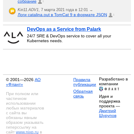
собрание
1
Kiri11.ADV1
,
7 марта 2021 года в 12:01 →
Логи catalina.out в TomCat 9 в формате JSON
1
DevOps as a Service from Palark
24/7 SRE & DevOps service to cover all your
Kubernetes needs.
Разработано в
© 2001—2026
АО
Правила
компании
«Флант»
публикации
Обратная
При полном или
связь
Идея и
частичном
поддержка
использовании
проекта —
любых материалов
Дмитрий
с сайта вы
Шурупов
обязаны явным
образом указывать
гиперссылку на
сайт
www.nixp.ru
в