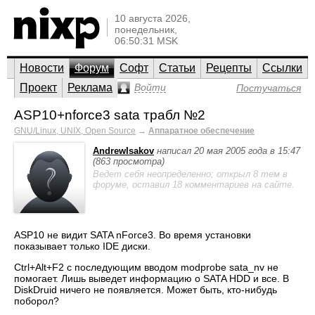
10 августа 2026,
понедельник,
06:50:31 MSK
Новости
Форум
Софт
Статьи
Рецепты
Ссылки
Проект
Реклама
Войти
Постучаться
ASP10+nforce3 sata трабл №2
GNU/Linux, UNIX, Open Source
→
Аппаратное обеспечение
AndrewIsakov
написал 20 мая 2005 года в 15:47
(863 просмотра)
Ведет себя неопределенно; открыл 8 тем в
форуме, оставил 18 комментариев на сайте.
ASP10 не видит SATA nForce3. Во время установки
показывает только IDE диски.
Ctrl+Alt+F2 с последующим вводом modprobe sata_nv не
помогает. Лишь выведет информацию о SATA HDD и все. В
DiskDruid ничего не появляется. Может быть, кто-нибудь
поборол?