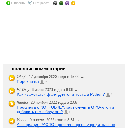
Ответить
Цитировать
Последние комментарии
OlegL
,
17 декабря 2023 года в 15:00 →
Перекличка
21
REDkiy
,
8 июня 2023 года в 9:09 →
Как «замокать» файл для юниттеста в Python?
2
fhunter
,
29 ноября 2022 года в 2:09 →
Проблема с NO_PUBKEY: как получить GPG-ключ и
добавить его в базу apt?
6
Иванн
,
9 апреля 2022 года в 8:31 →
Ассоциация РАСПО провела первое учредительное