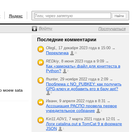
r
Яндекс
Войти
Постучаться
Последние комментарии
OlegL
,
17 декабря 2023 года в 15:00 →
Перекличка
21
REDkiy
,
8 июня 2023 года в 9:09 →
Как «замокать» файл для юниттеста в
Python?
2
fhunter
,
29 ноября 2022 года в 2:09 →
Проблема с NO_PUBKEY: как получить
GPG-ключ и добавить его в базу apt?
о моем sata
6
Иванн
,
9 апреля 2022 года в 8:31 →
Ассоциация РАСПО провела первое
учредительное собрание
1
Kiri11.ADV1
,
7 марта 2021 года в 12:01 →
Логи catalina.out в TomCat 9 в формате
JSON
1