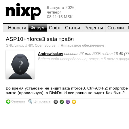
6 августа 2026,
четверг,
08:11:15 MSK
Новости
Форум
Софт
Статьи
Рецепты
Ссылки
ASP10+nforce3 sata трабл
GNU/Linux, UNIX, Open Source
→
Аппаратное обеспечение
AndrewIsakov
написал 27 мая 2005 года в 16:40 (
Ведет себя неопределенно; открыл 8 тем в фору
Во время установки не видит sata nforce3. Ctr+Alt+F2: modpro
винте (правильную), а DiskDruid все равно не видит. Как быть?
Ответить
Цитировать