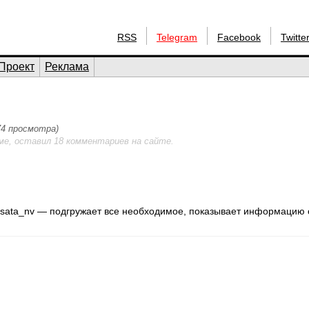
RSS
Telegram
Facebook
Twitte
Проект
Реклама
774 просмотра)
ме, оставил 18 комментариев на сайте.
be sata_nv — подгружает все необходимое, показывает информацию 