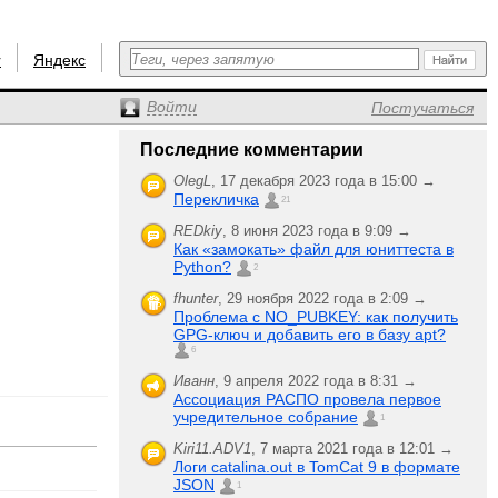
r
Яндекс
Войти
Постучаться
Последние комментарии
OlegL
,
17 декабря 2023 года в 15:00 →
Перекличка
21
REDkiy
,
8 июня 2023 года в 9:09 →
Как «замокать» файл для юниттеста в
Python?
2
fhunter
,
29 ноября 2022 года в 2:09 →
Проблема с NO_PUBKEY: как получить
GPG-ключ и добавить его в базу apt?
6
Иванн
,
9 апреля 2022 года в 8:31 →
Ассоциация РАСПО провела первое
учредительное собрание
1
Kiri11.ADV1
,
7 марта 2021 года в 12:01 →
Логи catalina.out в TomCat 9 в формате
JSON
1