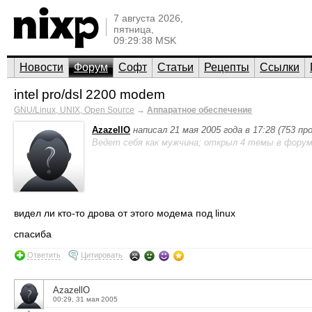
7 августа 2026,
пятница,
09:29:38 MSK
Новости
Форум
Софт
Статьи
Рецепты
Ссылки
intel pro/dsl 2200 modem
GNU/Linux, UNIX, Open Source
→
Аппаратное обеспечение
AzazellO
написал 21 мая 2005 года в 17:28 (753 п
Ведет себя как мужчина; открыл 4 темы в форум
видел ли кто-то дрова от этого модема под linux
спасиба
Ответить
Цитировать
AzazellO
00:29, 31 мая 2005