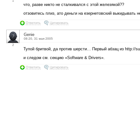
1
что, разве никто не сталкивался с этой железякой??
отзовитесь плиз, ато деньги на езернетовский выкидывать не
Ответить
Цитировать
Genie
08:20, 31 мая 2005
2
Тупой бритвой, да против шерсти… Первый абзац из http://sup
и следом см. секцию «Software & Drivers».
Ответить
Цитировать