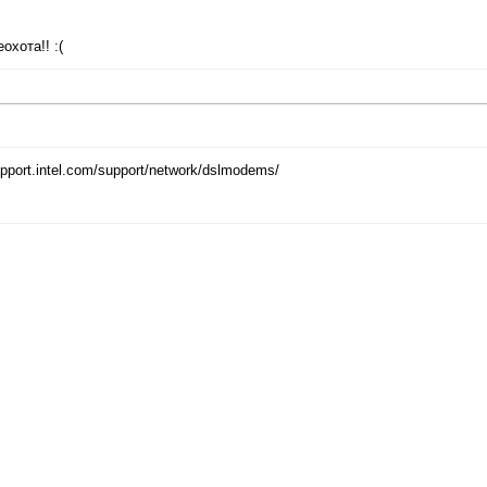
охота!! :(
port.intel.com/support/network/dslmodems/