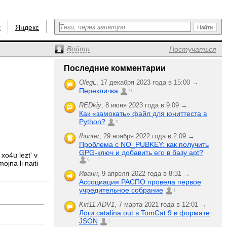
r
Яндекс
Войти
Постучаться
Последние комментарии
OlegL
,
17 декабря 2023 года в 15:00 →
Перекличка
21
REDkiy
,
8 июня 2023 года в 9:09 →
Как «замокать» файл для юниттеста в
Python?
2
fhunter
,
29 ноября 2022 года в 2:09 →
Проблема с NO_PUBKEY: как получить
GPG-ключ и добавить его в базу apt?
xo4u lezt' v
6
ojna li naiti
Иванн
,
9 апреля 2022 года в 8:31 →
Ассоциация РАСПО провела первое
учредительное собрание
1
Kiri11.ADV1
,
7 марта 2021 года в 12:01 →
Логи catalina.out в TomCat 9 в формате
JSON
1