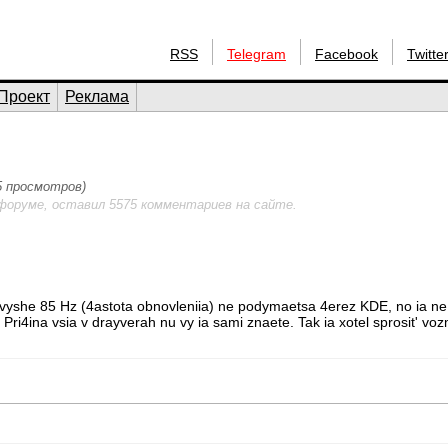
RSS
Telegram
Facebook
Twitte
Проект
Реклама
05 просмотров)
форуме, оставил 5575 комментариев на сайте.
to vyshe 85 Hz (4astota obnovleniia) ne podymaetsa 4erez KDE, no ia ne 
Pri4ina vsia v drayverah nu vy ia sami znaete. Tak ia xotel sprosit' vozm