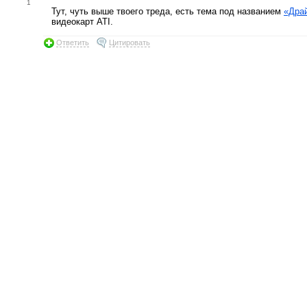
1
Тут, чуть выше твоего треда, есть тема под названием
«Драй
видеокарт ATI.
Ответить
Цитировать