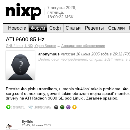
7 августа 2026,
пятница,
18:00:22 MSK
Новости
Форум
Софт
Статьи
Рецепты
Ссылки
ATI 9600 85 Hz
GNU/Linux, UNIX, Open Source
→
Аппаратное обеспечение
anonymous
написал 16 июня 2005 года в 20:32 (7
Ведет себя неопределенно; открыл 1814 темы в 
Prostite 4to pishu translitom, u menia slu4ilas' takaia problema, 4
xorg.conf ot neznaniy, govorili takim obrazom mojna spasit' monitor. 
drivery na ATI Radeon 9600 SE pod Linux . Zaranee spasibo.
Ответить
Цитировать
fly4life
20:45, 16 июня 2005