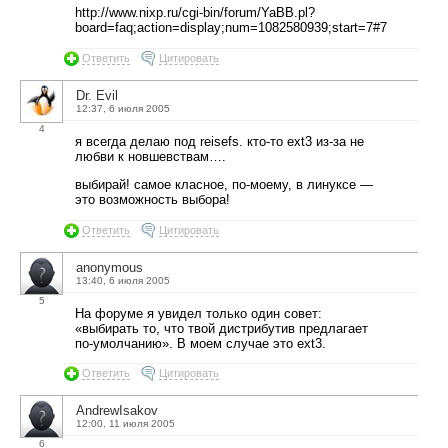
http://www.nixp.ru/cgi-bin/forum/YaBB.pl?
board=faq;action=display;num=1082580939;start=7#7
Ответить
Цитировать
Dr. Evil
12:37, 6 июля 2005
4
я всегда делаю под reisefs. кто-то ext3 из-за не
любви к новшевствам….
выбирай! самое класное, по-моему, в линуксе —
это возможность выбора!
Ответить
Цитировать
anonymous
13:40, 6 июля 2005
5
На форуме я увидел только один совет:
«выбирать то, что твой дистрибутив предлагает
по-умолчанию». В моем случае это ext3.
Ответить
Цитировать
AndrewIsakov
12:00, 11 июля 2005
6