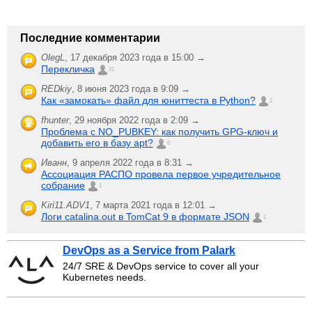
Последние комментарии
OlegL
,
17 декабря 2023 года в 15:00 →
Перекличка
21
REDkiy
,
8 июня 2023 года в 9:09 →
Как «замокать» файл для юниттеста в Python?
2
fhunter
,
29 ноября 2022 года в 2:09 →
Проблема с NO_PUBKEY: как получить GPG-ключ и
добавить его в базу apt?
6
Иванн
,
9 апреля 2022 года в 8:31 →
Ассоциация РАСПО провела первое учредительное
собрание
1
Kiri11.ADV1
,
7 марта 2021 года в 12:01 →
Логи catalina.out в TomCat 9 в формате JSON
1
DevOps as a Service from Palark
24/7 SRE & DevOps service to cover all your
Kubernetes needs.