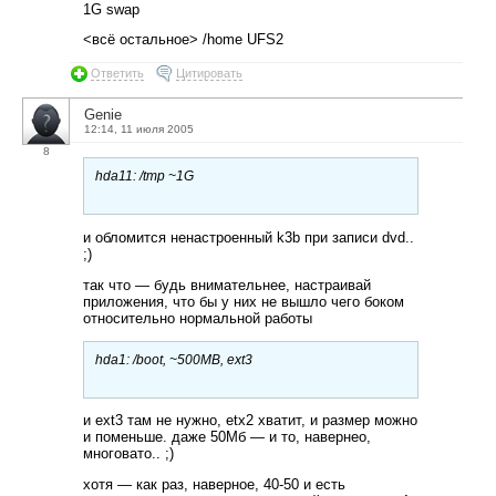
1G swap
<всё остальное> /home UFS2
Ответить
Цитировать
Genie
12:14, 11 июля 2005
8
hda11: /tmp ~1G
и обломится ненастроенный k3b при записи dvd..
;)
так что — будь внимательнее, настраивай
приложения, что бы у них не вышло чего боком
относительно нормальной работы
hda1: /boot, ~500MB, ext3
и ext3 там не нужно, etx2 хватит, и размер можно
и поменьше. даже 50Мб — и то, навернео,
многовато.. ;)
хотя — как раз, наверное, 40-50 и есть