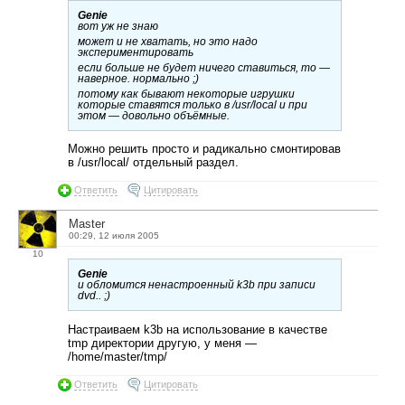
Genie
вот уж не знаю
может и не хватать, но это надо
экспериментировать
если больше не будет ничего ставиться, то —
наверное. нормально ;)
потому как бывают некоторые игрушки
которые ставятся только в /usr/local и при
этом — довольно объёмные.
Можно решить просто и радикально смонтировав
в /usr/local/ отдельный раздел.
Ответить
Цитировать
Master
00:29, 12 июля 2005
10
Genie
и обломится ненастроенный k3b при записи
dvd.. ;)
Настраиваем k3b на использование в качестве
tmp директории другую, у меня —
/home/master/tmp/
Ответить
Цитировать