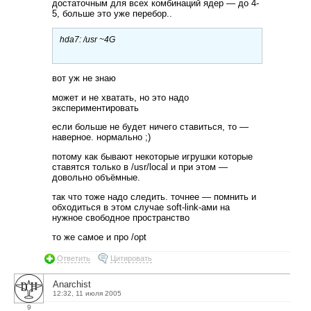
достаточным для всех комбинаций ядер — до 4-
5, больше это уже перебор..
hda7: /usr ~4G
вот уж не знаю
может и не хватать, но это надо
экспериментировать
если больше не будет ничего ставиться, то —
наверное. нормально ;)
потому как бывают некоторые игрушки которые
ставятся только в /usr/local и при этом —
довольно объёмные.
так что тоже надо следить. точнее — помнить и
обходиться в этом случае soft-link-ами на
нужное свободное пространство
то же самое и про /opt
Ответить
Цитировать
Anarchist
12:32, 11 июля 2005
9