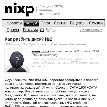
7 августа 2026,
пятница,
04:00:23 MSK
Новости
Форум
Софт
Статьи
Рецепты
Ссылки
Проект
Реклама
Войти
Постучаться
Как разбить диск? №2
GNU/Linux, UNIX, Open Source
→
Аппаратное обеспечение
anonymous
написал 6 июля 2005 года в 10:14
(797 просмотров)
Ведет себя неопределенно; открыл 1814
темы в форуме, оставил 5575 комментариев
на сайте.
Случилось так, что IBM 40G перестал заводиться с первого
раза (только через несколько попыток включения он
начинает загружаться). Я купил Самсунг САТА 160Г+САТА
контроллер. Вчера вечером попробовал — установка
Мандрейка 10.1 началась нормально, диск опознался, но
когда дело дошло до разбития диска на части и мне был
предложен большой список различных ФС (ext3, xfs,
ReiserFS), я задался вопросом: на какие разделы его