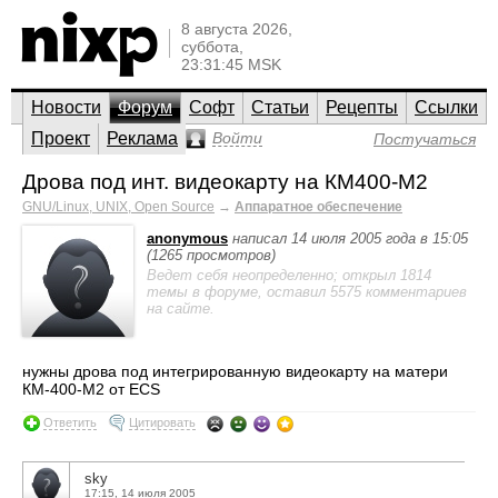
8 августа 2026,
суббота,
23:31:45 MSK
Новости
Форум
Софт
Статьи
Рецепты
Ссылки
Проект
Реклама
Войти
Постучаться
Дрова под инт. видеокарту на КМ400-М2
GNU/Linux, UNIX, Open Source
→
Аппаратное обеспечение
anonymous
написал 14 июля 2005 года в 15:05
(1265 просмотров)
Ведет себя неопределенно; открыл 1814
темы в форуме, оставил 5575 комментариев
на сайте.
нужны дрова под интегрированную видеокарту на матери
КМ-400-М2 от ECS
Ответить
Цитировать
sky
17:15, 14 июля 2005