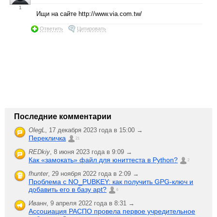
1
Ищи на сайте http://www.via.com.tw/
Ответить
Цитировать
Последние комментарии
OlegL
,
17 декабря 2023 года в 15:00 →
Перекличка
21
REDkiy
,
8 июня 2023 года в 9:09 →
Как «замокать» файл для юниттеста в Python?
2
fhunter
,
29 ноября 2022 года в 2:09 →
Проблема с NO_PUBKEY: как получить GPG-ключ и
добавить его в базу apt?
6
Иванн
,
9 апреля 2022 года в 8:31 →
Ассоциация РАСПО провела первое учредительное