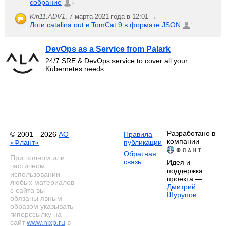
собрание
1
Kiri11.ADV1
,
7 марта 2021 года в 12:01 →
Логи catalina.out в TomCat 9 в формате JSON
1
DevOps as a Service from Palark
24/7 SRE & DevOps service to cover all your
Kubernetes needs.
Разработано в
© 2001—2026
АО
Правила
компании
«Флант»
публикации
Обратная
При полном или
связь
Идея и
частичном
поддержка
использовании
проекта —
любых материалов
Дмитрий
с сайта вы
Шурупов
обязаны явным
образом указывать
гиперссылку на
сайт
www.nixp.ru
в