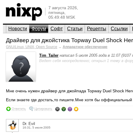
7 августа 2026,
пятница,
05:49:48 MSK
Новости
Форум
Софт
Статьи
Рецепты
Ссылки
Драйвер для джойстика Topway Duel Shock Hero
GNU/Linux, UNIX, Open Source
→
Аппаратное обеспечение
Tim_Tailer
написал 5 июля 2005 года в 11:07 (9107
Ведет себя неопределенно; открыл 1 тему в фор
Мне очень нужен драйвер для джойпада Topway Duel Shock Hero
Если знаете где достать,то пишите.Мне хотя бы оффициальный
Ответить
Цитировать
Dr. Evil
16:31, 5 июля 2005