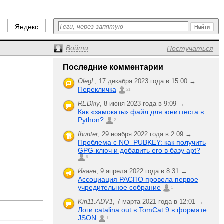
r
Яндекс
Войти
Постучаться
Последние комментарии
OlegL
,
17 декабря 2023 года в 15:00 →
Перекличка
21
REDkiy
,
8 июня 2023 года в 9:09 →
Как «замокать» файл для юниттеста в
Python?
2
fhunter
,
29 ноября 2022 года в 2:09 →
Проблема с NO_PUBKEY: как получить
GPG-ключ и добавить его в базу apt?
6
Иванн
,
9 апреля 2022 года в 8:31 →
Ассоциация РАСПО провела первое
учредительное собрание
1
Kiri11.ADV1
,
7 марта 2021 года в 12:01 →
Логи catalina.out в TomCat 9 в формате
JSON
1