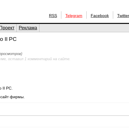
RSS
Telegram
Facebook
Twitte
Проект
Реклама
 II PC
 просмотров)
уме, оставил 1 комментарий на сайте.
 II PC.
 сайт фирмы.