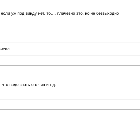
! если уж под винду нет, то…. плачевно это, но не безвыходно
висал.
что надо знать его чип и т.д.