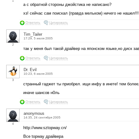
1
а с обратной стороны джойстика не написано?
хз! сейчас сам поискал (правда мельком) ничего не нашел!!
Ответить
Цитировать
Tim_Tailer
17:29, 5 июля 2005
2
так у меня был такой драйвер на японском языке,но диск за
Ответить
Цитировать
Dr. Evil
10:23, 6 июля 2005
3
странный гаджет ты приобрел. ищи инфу в инете! тем более, 
иначе шансов н0ль
Ответить
Цитировать
anonymous
14:35, 24 сентября 2005
4
http://www.sztopway.cn/
Все topway драйвера