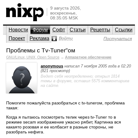
9 августа 2026,
воскресенье,
08:35:05 MSK
Новости
Форум
Софт
Статьи
Рецепты
Ссылки
Проект
Реклама
Войти
Постучаться
Проблемы с Tv-Tuner"ом
GNU/Linux, UNIX, Open Source
→
Аппаратное обеспечение
anonymous
написал 7 ноября 2005 года в 02:20
(821 просмотр)
Ведет себя неопределенно; открыл 1814
темы в форуме, оставил 5575 комментариев
на сайте.
Помогите пожалуйста разобраться с tv-tunerом, проблема
такая:
Когда я пытаюсь посмотреть телик через tv-Tuner то в
режиме secam изображение ужасно рябит, Картинка вся
какаято розовая и ее колбасит в разные стороны, не
разобрать нефига.