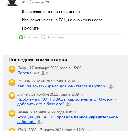
01:27, 9 ноября 2005
2
Шевиление антенны не помогает.
Изображение есть в PAL, но оно черно белое.
Помогите.
Ответить
Цитировать
Последние комментарии
OlegL
,
17 декабря 2023 года в 15:00 →
Перекличка
21
REDkiy
,
8 июня 2023 года в 9:09 →
Как «замокать» файл для юниттеста в Python?
2
fhunter
,
29 ноября 2022 года в 2:09 →
Проблема с NO_PUBKEY: как получить GPG-ключ и
добавить его в базу apt?
6
Иванн
,
9 апреля 2022 года в 8:31 →
Ассоциация РАСПО провела первое учредительное
собрание
1
Kiri11.ADV1
,
7 марта 2021 года в 12:01 →