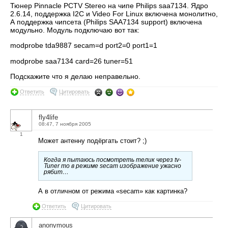
Тюнер Pinnacle PCTV Stereo на чипе Philips saa7134. Ядро
2.6.14, поддержка I2C и Video For Linux включена монолитно,
А поддержка чипсета (Philips SAA7134 support) включена
модульно. Модуль подключаю вот так:
modprobe tda9887 secam=d port2=0 port1=1
modprobe saa7134 card=26 tuner=51
Подскажите что я делаю неправельно.
Ответить
Цитировать
fly4life
08:47, 7 ноября 2005
1
Может антенну подёргать стоит? ;)
Когда я пытаюсь посмотреть телик через tv-
Tuner то в режиме secam изображение ужасно
рябит…
А в отличном от режима «secam» как картинка?
Ответить
Цитировать
anonymous