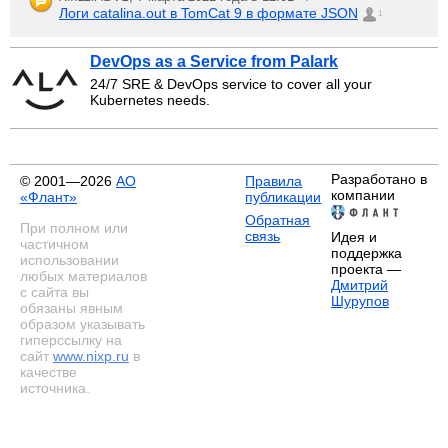
Логи catalina.out в TomCat 9 в формате JSON
1
DevOps as a Service from Palark
24/7 SRE & DevOps service to cover all your
Kubernetes needs.
Разработано в
© 2001—2026
АО
Правила
компании
«Флант»
публикации
Обратная
При полном или
связь
Идея и
частичном
поддержка
использовании
проекта —
любых материалов
Дмитрий
с сайта вы
Шурупов
обязаны явным
образом указывать
гиперссылку на
сайт
www.nixp.ru
в
качестве
источника.